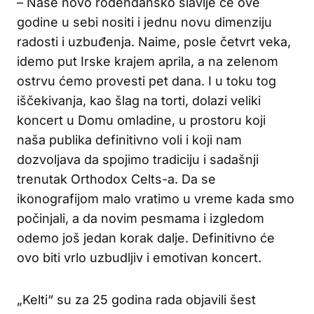
– Naše novo rođendansko slavlje će ove
godine u sebi nositi i jednu novu dimenziju
radosti i uzbuđenja. Naime, posle četvrt veka,
idemo put Irske krajem aprila, a na zelenom
ostrvu ćemo provesti pet dana. I u toku tog
iščekivanja, kao šlag na torti, dolazi veliki
koncert u Domu omladine, u prostoru koji
naša publika definitivno voli i koji nam
dozvoljava da spojimo tradiciju i sadašnji
trenutak Orthodox Celts-a. Da se
ikonografijom malo vratimo u vreme kada smo
počinjali, a da novim pesmama i izgledom
odemo još jedan korak dalje. Definitivno će
ovo biti vrlo uzbudljiv i emotivan koncert.
„Kelti“ su za 25 godina rada objavili šest