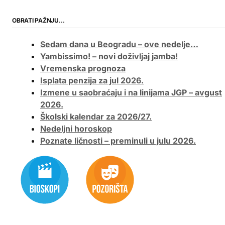
OBRATI PAŽNJU…
Sedam dana u Beogradu – ove nedelje…
Yambissimo! – novi doživljaj jamba!
Vremenska prognoza
Isplata penzija za jul 2026.
Izmene u saobraćaju i na linijama JGP – avgust
2026.
Školski kalendar za 2026/27.
Nedeljni horoskop
Poznate ličnosti – preminuli u julu 2026.