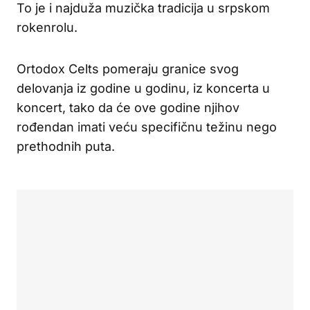
To je i najduža muzička tradicija u srpskom
rokenrolu.
Ortodox Celts pomeraju granice svog
delovanja iz godine u godinu, iz koncerta u
koncert, tako da će ove godine njihov
rođendan imati veću specifičnu težinu nego
prethodnih puta.