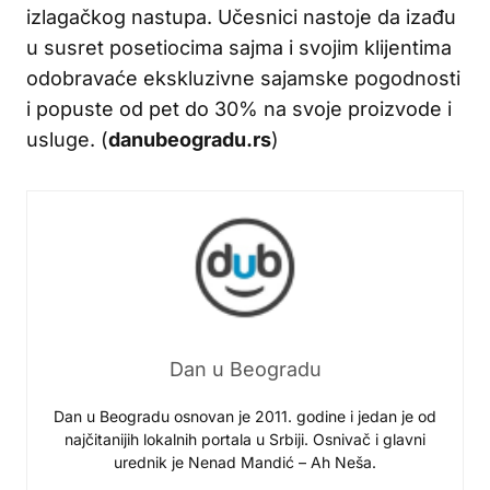
izlagačkog nastupa. Učesnici nastoje da izađu
u susret posetiocima sajma i svojim klijentima
odobravaće ekskluzivne sajamske pogodnosti
i popuste od pet do 30% na svoje proizvode i
usluge. (
danubeogradu.rs
)
Dan u Beogradu
Dan u Beogradu osnovan je 2011. godine i jedan je od
najčitanijih lokalnih portala u Srbiji. Osnivač i glavni
urednik je Nenad Mandić – Ah Neša.