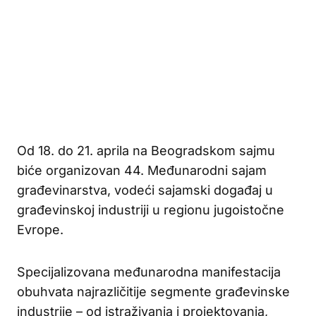
Od 18. do 21. aprila na Beogradskom sajmu
biće organizovan 44. Međunarodni sajam
građevinarstva, vodeći sajamski događaj u
građevinskoj industriji u regionu jugoistočne
Evrope.
Specijalizovana međunarodna manifestacija
obuhvata najrazličitije segmente građevinske
industrije – od istraživanja i projektovanja,