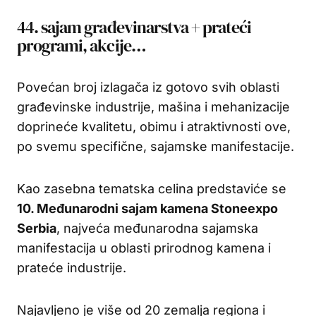
44. sajam građevinarstva + prateći
programi, akcije…
Povećan broj izlagača iz gotovo svih oblasti
građevinske industrije, mašina i mehanizacije
doprineće kvalitetu, obimu i atraktivnosti ove,
po svemu specifične, sajamske manifestacije.
Kao zasebna tematska celina predstaviće se
10. Međunarodni sajam kamena Stoneexpo
Serbia
, najveća međunarodna sajamska
manifestacija u oblasti prirodnog kamena i
prateće industrije.
Najavljeno je više od 20 zemalja regiona i