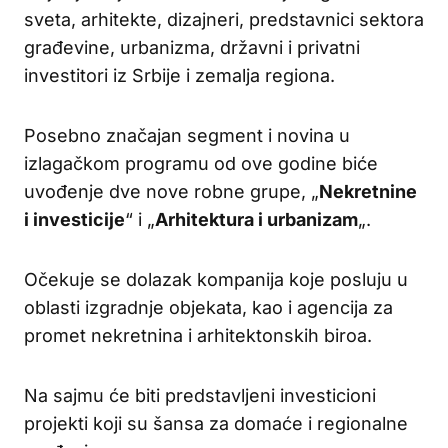
sveta, arhitekte, dizajneri, predstavnici sektora
građevine, urbanizma, državni i privatni
investitori iz Srbije i zemalja regiona.
Posebno značajan segment i novina u
izlagačkom programu od ove godine biće
uvođenje dve nove robne grupe, „
Nekretnine
i investicije
“ i „
Arhitektura i urbanizam
„.
Očekuje se dolazak kompanija koje posluju u
oblasti izgradnje objekata, kao i agencija za
promet nekretnina i arhitektonskih biroa.
Na sajmu će biti predstavljeni investicioni
projekti koji su šansa za domaće i regionalne