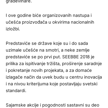
građevinare.
I ove godine biće organizovanih nastupa i
učešća proizvođača u okvirima nacionalnih
izložbi.
Predstaviće se države koje su i do sada
uzimale učešće na smotri, a neke zemlje
predstaviće se po prvi put. SEEBBE 2018 je
prilika za ispitivanje tržišta, proširenje saradnje
i pokretanje novih projekata, a za domaće
izlagače način da uvek budu u centru inovacija
i na nivou kriterijuma koje postavljaju svetski
standardi.
Sajamske akcije i pogodnosti sastavni su deo