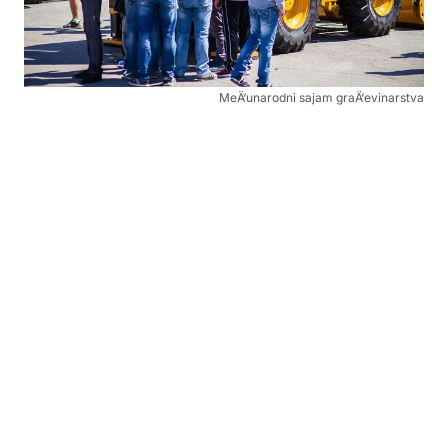
MeÄ‘unarodni sajam graÄ‘evinarstva