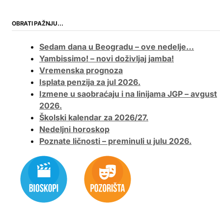
OBRATI PAŽNJU…
Sedam dana u Beogradu – ove nedelje…
Yambissimo! – novi doživljaj jamba!
Vremenska prognoza
Isplata penzija za jul 2026.
Izmene u saobraćaju i na linijama JGP – avgust
2026.
Školski kalendar za 2026/27.
Nedeljni horoskop
Poznate ličnosti – preminuli u julu 2026.