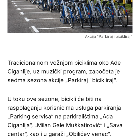
Akcija "Parkiraj i bicikliraj"
Tradicionalnom vožnjom biciklima oko Ade
Ciganlije, uz muzički program, započeta je
sedma sezona akcije „Parkiraj i bicikliraj“.
U toku ove sezone, bicikli će biti na
raspolaganju korisnicima usluga parkiranja
„Parking servisa“ na parkiralištima „Ada
Ciganlija“, „Milan Gale Muškatirović“ i „Sava
centar“, kao i u garaži „Obilićev venac“.