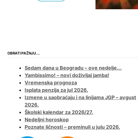
OBRATI PAŽNJU…
Sedam dana u Beogradu – ove nedelje…
Yambissimo! – novi doživljaj jamba!
Vremenska prognoza
Isplata penzija za jul 2026.
Izmene u saobraćaju i na linijama JGP – avgust
2026.
Školski kalendar za 2026/27.
Nedeljni horoskop
Poznate ličnosti – preminuli u julu 2026.