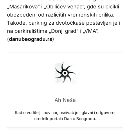
„Masarikova“ i „Obilićev venac“, gde su bicikli
obezbeđeni od različitih vremenskih prilika.
Takođe, parking za dvotočkaše postavljen je i
na parkiralištima „Donji grad“ i „VMA“.
(
danubeogradu.rs
)
Ah Neša
Radio voditelj i novinar, osnivač je i glavni i odgovorni
urednik portala Dan u Beogradu.