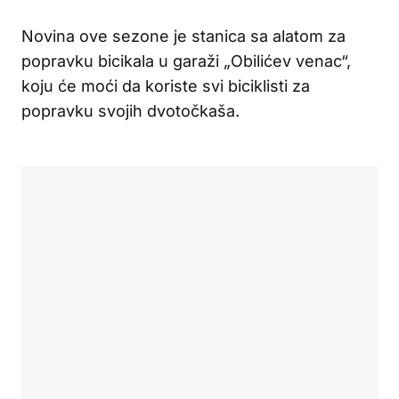
Novina ove sezone je stanica sa alatom za
popravku bicikala u garaži „Obilićev venac“,
koju će moći da koriste svi biciklisti za
popravku svojih dvotočkaša.