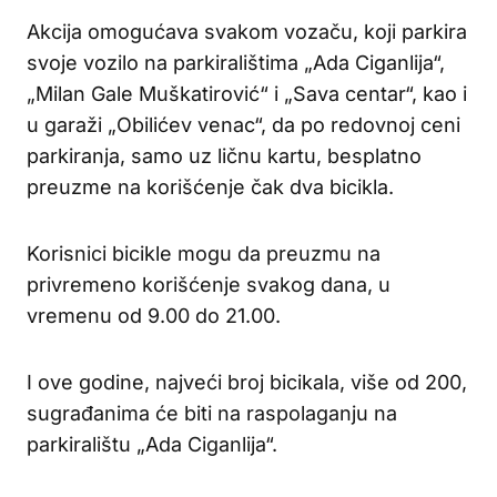
Akcija omogućava svakom vozaču, koji parkira
svoje vozilo na parkiralištima „Ada Ciganlija“,
„Milan Gale Muškatirović“ i „Sava centar“, kao i
u garaži „Obilićev venac“, da po redovnoj ceni
parkiranja, samo uz ličnu kartu, besplatno
preuzme na korišćenje čak dva bicikla.
Korisnici bicikle mogu da preuzmu na
privremeno korišćenje svakog dana, u
vremenu od 9.00 do 21.00.
I ove godine, najveći broj bicikala, više od 200,
sugrađanima će biti na raspolaganju na
parkiralištu „Ada Ciganlija“.