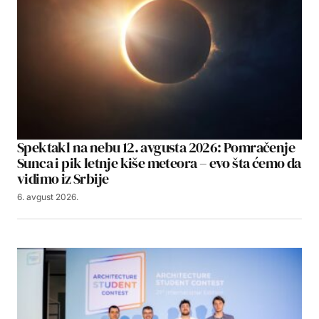
Spektakl na nebu 12. avgusta 2026: Pomračenje
Sunca i pik letnje kiše meteora – evo šta ćemo da
vidimo iz Srbije
6. avgust 2026.