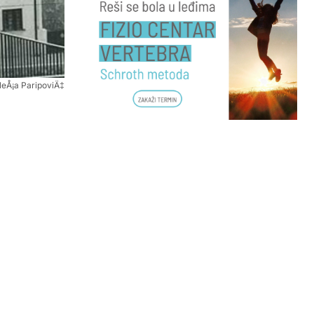
 NeÅ¡a ParipoviÄ‡