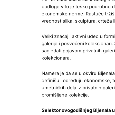
podloge vrlo je teško podrobno d
ekonomske norme. Rastuće tržišt
vrednost slika, skulptura, crteža il
Veliki značaj i aktivni udeo u for
galerije i posvećeni kolekcionari.
sagledati pojavom privatnih galeri
kolekcionara.
Namera je da se u okviru Bijenala 
definišu i određuju ekonomske, t
umetničkih dela iz privatnih galer
promišljene kolekcije.
Selektor ovogodišnjeg Bijenala u