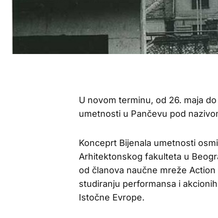
U novom terminu, od 26. maja do 
umetnosti u Pančevu pod nazivom
Konceprt Bijenala umetnosti osmi
Arhitektonskog fakulteta u Beogr
od članova naučne mreže Action 
studiranju performansa i akcionih
Istočne Evrope.