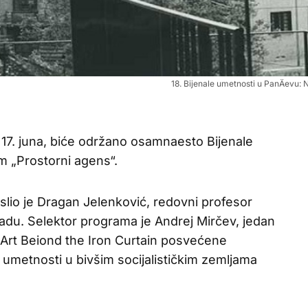
18. Bijenale umetnosti u PanÄevu:
17. juna, biće održano osamnaesto Bijenale
 „Prostorni agens“.
slio je Dragan Jelenković, redovni profesor
adu. Selektor programa je Andrej Mirčev, jedan
Art Beiond the Iron Curtain posvećene
 umetnosti u bivšim socijalističkim zemljama