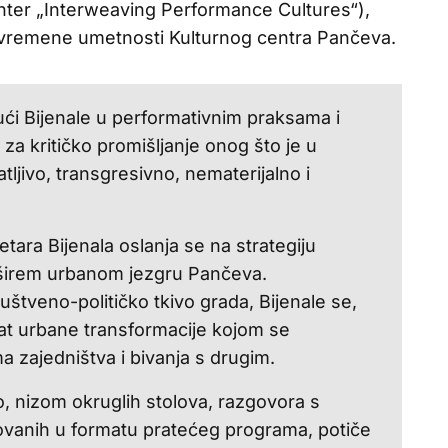
enter „Interweaving Performance Cultures“),
savremene umetnosti Kulturnog centra Pančeva.
ući Bijenale u performativnim praksama i
za kritičko promišljanje onog što je u
ljivo, transgresivno, nematerijalno i
ara Bijenala oslanja se na strategiju
 u širem urbanom jezgru Pančeva.
štveno-političko tkivo grada, Bijenale se,
alat urbane transformacije kojom se
a zajedništva i bivanja s drugim.
, nizom okruglih stolova, razgovora s
ovanih u formatu pratećeg programa, potiče