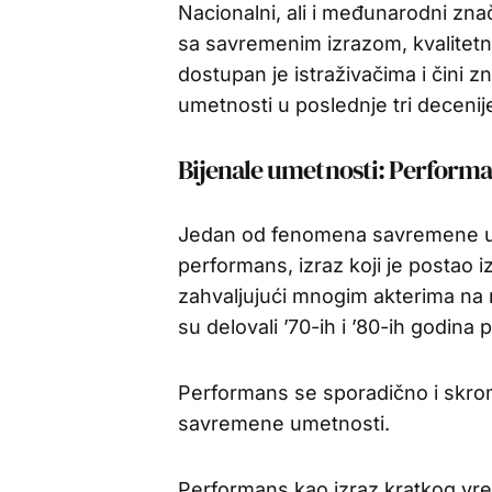
Nacionalni, ali i međunarodni znač
sa savremenim izrazom, kvalitetn
dostupan je istraživačima i čini
umetnosti u poslednje tri decenij
Bijenale umetnosti: Performan
Jedan od fenomena savremene um
performans, izraz koji je postao 
zahvaljujući mnogim akterima na
su delovali ’70-ih i ’80-ih godina 
Performans se sporadično i skrom
savremene umetnosti.
Performans kao izraz kratkog vr