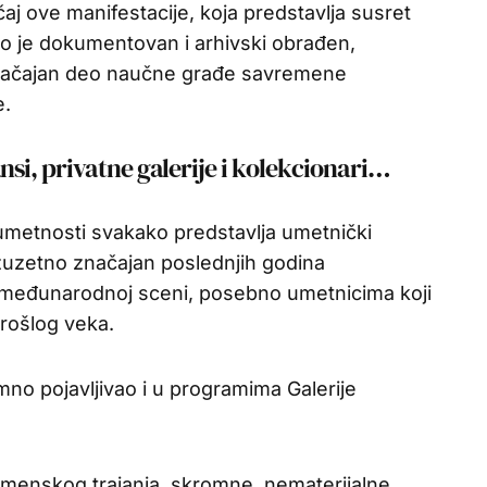
aj ove manifestacije, koja predstavlja susret
o je dokumentovan i arhivski obrađen,
 značajan deo naučne građe savremene
e.
si, privatne galerije i kolekcionari…
etnosti svakako predstavlja umetnički
izuzetno značajan poslednjih godina
 međunarodnoj sceni, posebno umetnicima koji
prošlog veka.
no pojavljivao i u programima Galerije
emenskog trajanja, skromne, nematerijalne