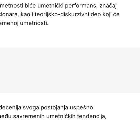
metnosti biće umetnički performans, značaj
kcionara, kao i teorijsko-diskurzivni deo koji će
remenoj umetnosti.
 decenija svoga postojanja uspešno
između savremenih umetničkih tendencija,