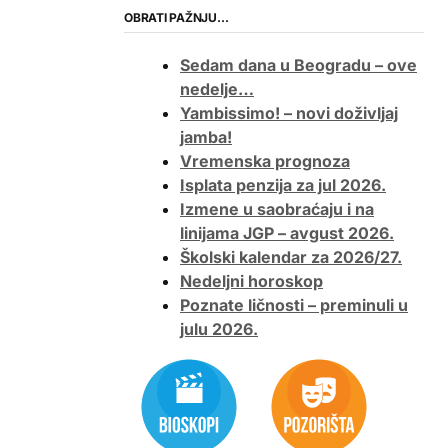
OBRATI PAŽNJU…
Sedam dana u Beogradu – ove
nedelje…
Yambissimo! – novi doživljaj
jamba!
Vremenska prognoza
Isplata penzija za jul 2026.
Izmene u saobraćaju i na
linijama JGP – avgust 2026.
Školski kalendar za 2026/27.
Nedeljni horoskop
Poznate ličnosti – preminuli u
julu 2026.