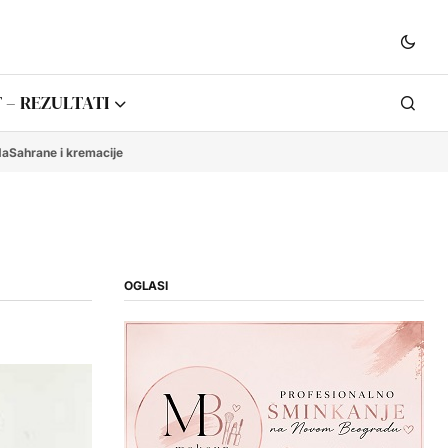
 – REZULTATI
da
Sahrane i kremacije
OGLASI