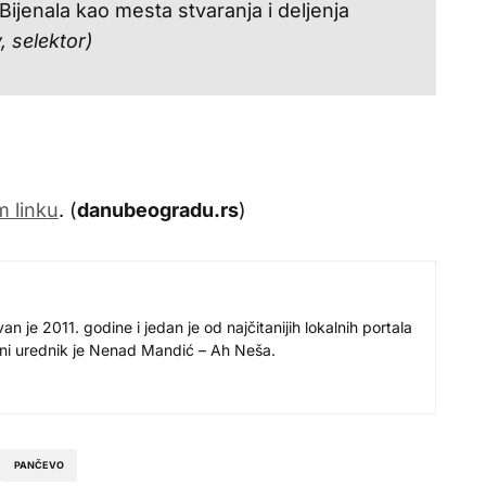
Bijenala kao mesta stvaranja i deljenja
, selektor)
 linku
. (
danubeogradu.rs
)
 je 2011. godine i jedan je od najčitanijih lokalnih portala
avni urednik je Nenad Mandić – Ah Neša.
PANČEVO