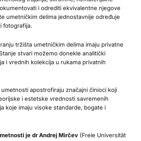
okumentovati i odrediti ekvivalentne njegove
e umetničkim delima jednostavnije određuje
i fotografija.
miranju tržišta umetničkim delima imaju privatne
 Stanje stvari možemo donekle analitički
ja i vrednih kolekcija u rukama privatnih
umetnosti apostrofiraju značajni činioci koji
eorijske i estetske vrednosti savremenih
ija koje imaju visoke standarde, bogate i
metnosti je
dr Andrej Mirčev
(Freie Universität