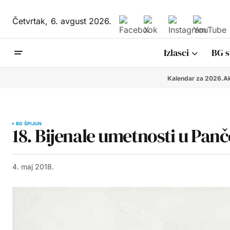
Četvrtak,
6. avgust 2026.
Izlasci
BG s
Kalendar za 2026.
Ak
BG ŠPIJUN
18. Bijenale umetnosti u Pan
4. maj 2018.