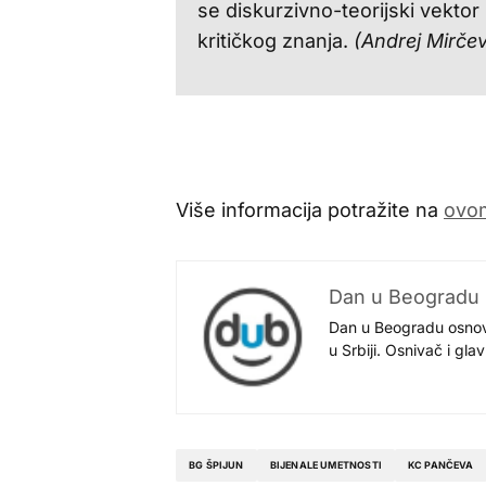
se diskurzivno-teorijski vektor 
kritičkog znanja.
(Andrej Mirčev
Više informacija potražite na
ovom
Dan u Beogradu
Dan u Beogradu osnovan
u Srbiji. Osnivač i gl
BG ŠPIJUN
BIJENALE UMETNOSTI
KC PANČEVA