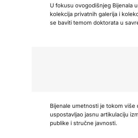
U fokusu ovogodišnjeg Bijenala u
kolekcija privatnih galerija i kole
se baviti temom doktorata u sav
Bijenale umetnosti je tokom više
uspostavljao jasnu artikulaciju 
publike i stručne javnosti.