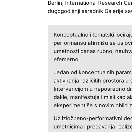
Berlin, International Research C
dugogodišnji saradnik Galerije 
Konceptualno i tematski lociraj
performansu afirmišu se uslovi 
umetnosti danas rubno, neuhvat
efemerno…
Jedan od konceptualnih paramet
aktiviranja različitih prostora
Intervencijom u neposredno dru
dakle, manifestuje i misli kao 
eksperimentiše s novim oblicim
Uz izložbeno-performativni deo
umetnicima i predavanja realiz