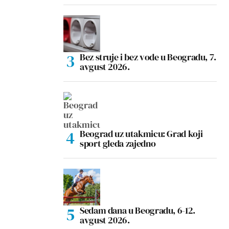
Bez struje i bez vode u Beogradu, 7.
avgust 2026.
Beograd uz utakmicu: Grad koji
sport gleda zajedno
Sedam dana u Beogradu, 6-12.
avgust 2026.