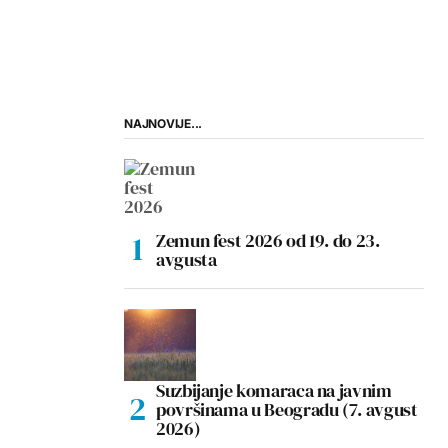
NAJNOVIJE...
Zemun fest 2026 od 19. do 23.
avgusta
Suzbijanje komaraca na javnim
površinama u Beogradu (7. avgust
2026)