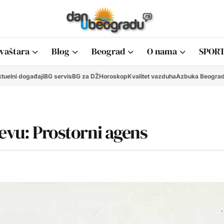
vaštara
Blog
Beograd
O nama
SPORT
tuelni događaji
BG servis
BG za DŽ
Horoskop
Kvalitet vazduha
Azbuka Beogra
čevu: Prostorni agens