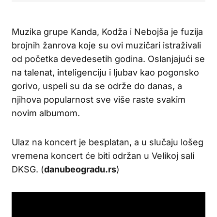
Muzika grupe Kanda, Kodža i Nebojša je fuzija
brojnih žanrova koje su ovi muzičari istraživali
od početka devedesetih godina. Oslanjajući se
na talenat, inteligenciju i ljubav kao pogonsko
gorivo, uspeli su da se održe do danas, a
njihova popularnost sve više raste svakim
novim albumom.
Ulaz na koncert je besplatan, a u slučaju lošeg
vremena koncert će biti održan u Velikoj sali
DKSG. (
danubeogradu.rs
)