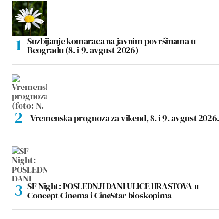
Suzbijanje komaraca na javnim površinama u
Beogradu (8. i 9. avgust 2026)
Vremenska prognoza za vikend, 8. i 9. avgust 2026.
SF Night: POSLEDNJI DANI ULICE HRASTOVA u
Concept Cinema i CineStar bioskopima