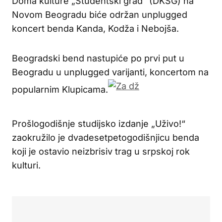
Doma kulture „Studentski grad“ (DKSG) na
Novom Beogradu biće održan unplugged
koncert benda Kanda, Kodža i Nebojša.
Beogradski bend nastupiće po prvi put u
Beogradu u unplugged varijanti, koncertom na
popularnim Klupicama.
Prošlogodišnje studijsko izdanje „Uživo!“
zaokružilo je dvadesetpetogodišnjicu benda
koji je ostavio neizbrisiv trag u srpskoj rok
kulturi.