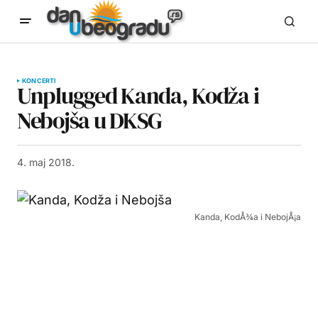
KONCERTI
Unplugged Kanda, Kodža i
Nebojša u DKSG
4. maj 2018.
Kanda, KodÅ¾a i NebojÅ¡a