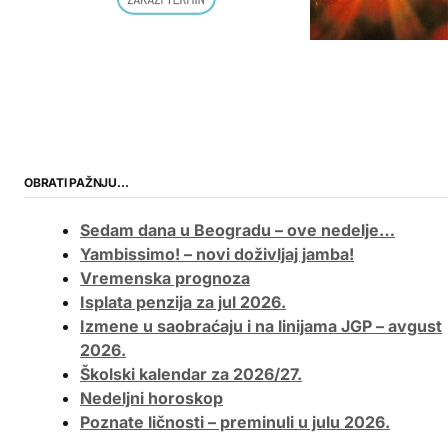
OBRATI PAŽNJU…
Sedam dana u Beogradu – ove nedelje…
Yambissimo! – novi doživljaj jamba!
Vremenska prognoza
Isplata penzija za jul 2026.
Izmene u saobraćaju i na linijama JGP – avgust
2026.
Školski kalendar za 2026/27.
Nedeljni horoskop
Poznate ličnosti – preminuli u julu 2026.