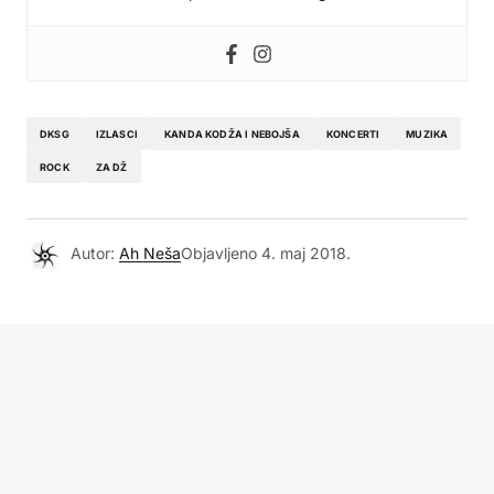
DKSG
IZLASCI
KANDA KODŽA I NEBOJŠA
KONCERTI
MUZIKA
ROCK
ZA DŽ
Autor:
Ah Neša
Objavljeno
4. maj 2018.