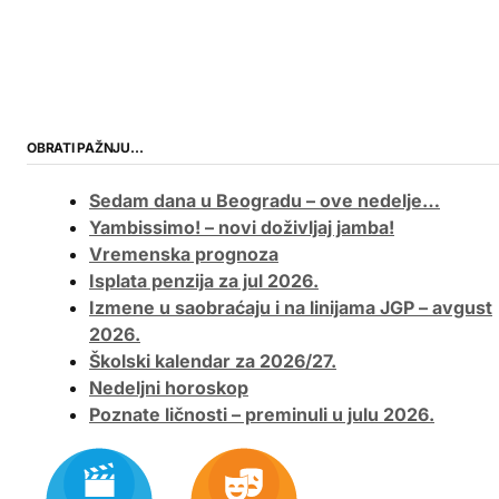
OBRATI PAŽNJU…
Sedam dana u Beogradu – ove nedelje…
Yambissimo! – novi doživljaj jamba!
Vremenska prognoza
Isplata penzija za jul 2026.
Izmene u saobraćaju i na linijama JGP – avgust
2026.
Školski kalendar za 2026/27.
Nedeljni horoskop
Poznate ličnosti – preminuli u julu 2026.