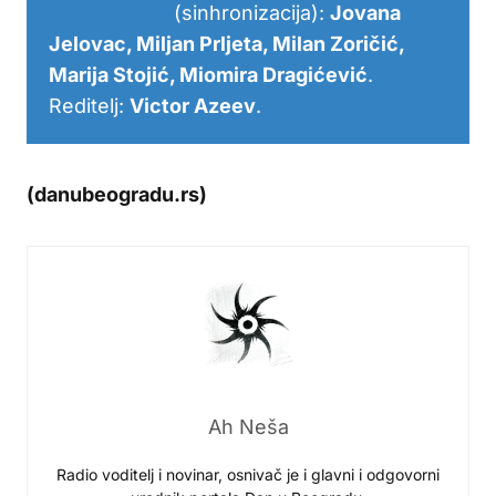
(sinhronizacija):
Jovana
Jelovac, Miljan Prljeta, Milan Zoričić,
Marija Stojić, Miomira Dragićević
.
Reditelj:
Victor Azeev
.
(danubeogradu.rs)
Ah Neša
Radio voditelj i novinar, osnivač je i glavni i odgovorni