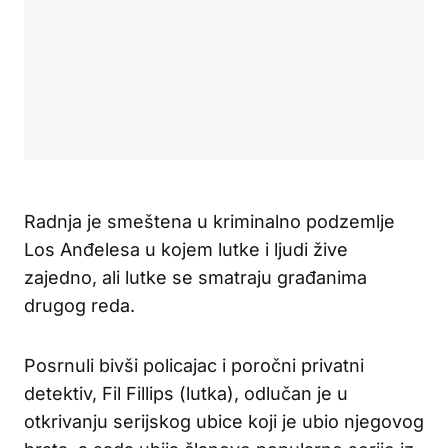
Radnja je smeštena u kriminalno podzemlje
Los Anđelesa u kojem lutke i ljudi žive
zajedno, ali lutke se smatraju građanima
drugog reda.
Posrnuli bivši policajac i poročni privatni
detektiv, Fil Fillips (lutka), odlučan je u
otkrivanju serijskog ubice koji je ubio njegovog