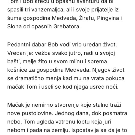
Tom i Bob kreću u opasnu avanturu da bi
spasili tri vanzemaljca, ali i svoje prijatelje iz
šume gospodina Medveda, Žirafu, Pingvina i
Slona od opasnih Grebatora.
Pedantni dabar Bob vodi vrlo uredan život.
Vredan je: vežba svako jutro, radi u svojoj
bašti, melje žito u svom mlinu i sprema
košnice za gospodina Medveda. Njegov život
se dramatično menja kad mu na vrata pokuca
mačak Tom i useli se kod njega usred noći.
Mačak je nemirno stvorenje koje stalno traži
nove pustolovine. Jednog dana, dok posmatra
nebo, Tom ugleda vatrenu loptu koja juri
nebom i pada na zemlju. Ispostavlja se da je to