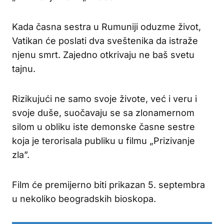
Kada časna sestra u Rumuniji oduzme život,
Vatikan će poslati dva sveštenika da istraže
njenu smrt. Zajedno otkrivaju ne baš svetu
tajnu.
Rizikujući ne samo svoje živote, već i veru i
svoje duše, suočavaju se sa zlonamernom
silom u obliku iste demonske časne sestre
koja je terorisala publiku u filmu „Prizivanje
zla”.
Film će premijerno biti prikazan 5. septembra
u nekoliko beogradskih bioskopa.