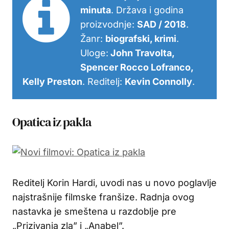
minuta
. Država i godina
proizvodnje:
SAD / 2018
.
Žanr:
biografski, krimi
.
Uloge:
John Travolta,
Spencer Rocco Lofranco,
Kelly Preston
. Reditelj:
Kevin Connolly
.
Opatica iz pakla
Reditelj Korin Hardi, uvodi nas u novo poglavlje
najstrašnije filmske franšize. Radnja ovog
nastavka je smeštena u razdoblje pre
„Prizivanja zla” i „Anabel”.