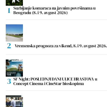
Suzbijanje komaraca na javnim površinama u
Beogradu (8. i 9. avgust 2026)
Vremenska prognoza za vikend, 8. i 9. avgust 2026.
SF Night: POSLEDNJI DANI ULICE HRASTOVA u
Concept Cinema i CineStar bioskopima