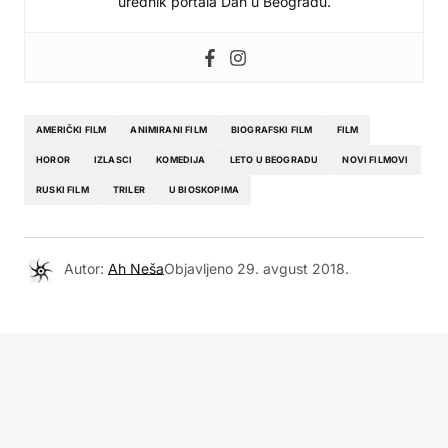
urednik portala Dan u Beogradu.
AMERIČKI FILM
ANIMIRANI FILM
BIOGRAFSKI FILM
FILM
HOROR
IZLASCI
KOMEDIJA
LETO U BEOGRADU
NOVI FILMOVI
RUSKI FILM
TRILER
U BIOSKOPIMA
Autor:
Ah Neša
Objavljeno
29. avgust 2018.