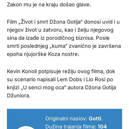
Zakon mu je na kraju došao glave.
Film „Život i smrt Džona Gotija“ donosi uvid i u
njegov život u zatvoru, kao i želju njegovog
sina da izađe iz porodičnog biznisa. Posle
smrti poslednjeg „kuma“ zvanično je završena
epoha njujorške Koza nostre.
Kevin Konoli potpisuje režiju ovog filma, dok
su scenario napisali Lem Dobs i Lio Rosi po
knjizi „U senci mog oca“ autora Džona Gotija
Džuniora.
Originalni naslov:
Gotti
.
Dužina trajanja filma:
104