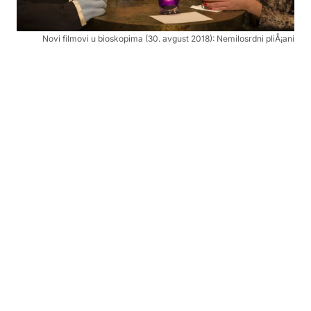
Novi filmovi u bioskopima (30. avgust 2018): Nemilosrdni pliÅ¡ani