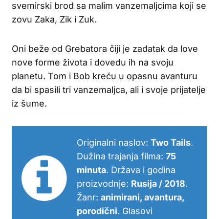
svemirski brod sa malim vanzemaljcima koji se
zovu Zaka, Zik i Zuk.
Oni beže od Grebatora čiji je zadatak da love
nove forme života i dovedu ih na svoju
planetu. Tom i Bob kreću u opasnu avanturu
da bi spasili tri vanzemaljca, ali i svoje prijatelje
iz šume.
Originalni naslov:
Two Tails
.
Dužina trajanja filma:
75
minuta
. Država i godina
proizvodnje:
Rusija / 2018
.
Žanr:
animirani, avantura,
porodični
. Glasovi