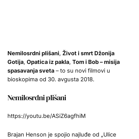
Nemilosrdni plišani
,
Život i smrt Džonija
Gotija
,
Opatica iz pakla
,
Tom i Bob – misija
spasavanja sveta
– to su novi filmovi u
bioskopima od 30. avgusta 2018.
Nemilosrdni plišani
https://youtu.be/ASiZ6agfhiM
Brajan Henson je spojio najluđe od „Ulice