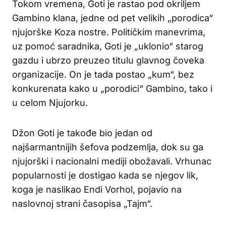
Tokom vremena, Goti je rastao pod okriljem
Gambino klana, jedne od pet velikih „porodica“
njujorške Koza nostre. Političkim manevrima,
uz pomoć saradnika, Goti je „uklonio“ starog
gazdu i ubrzo preuzeo titulu glavnog čoveka
organizacije. On je tada postao „kum“, bez
konkurenata kako u „porodici“ Gambino, tako i
u celom Njujorku.
Džon Goti je takođe bio jedan od
najšarmantnijih šefova podzemlja, dok su ga
njujorški i nacionalni mediji obožavali. Vrhunac
popularnosti je dostigao kada se njegov lik,
koga je naslikao Endi Vorhol, pojavio na
naslovnoj strani časopisa „Tajm“.