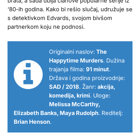
brata, a sada ubija članove popularne serije iz
‘80-ih godina. Kako bi rešio slučaj, udružuje se
s detektivkom Edvards, svojom bivšom
partnerkom koju ne podnosi.
Originalni naslov:
The
Happytime Murders
. Dužina
trajanja filma:
91 minut
.
Država i godina proizvodnje:
SAD / 2018
. Žanr:
akcija,
komedija, krimi
. Uloge:
Melissa McCarthy,
Elizabeth Banks, Maya Rudolph
. Reditelj:
Brian Henson
.