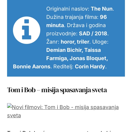
Originalni naslov:
The Nun
.
Dužina trajanja filma:
96
minuta
. Država i godina
proizvodnje:
SAD / 2018
.
Žanr:
horor, triler
. Uloge:
Demian Bichir, Taissa
Farmiga, Jonas Bloquet,
Bonnie Aarons
. Reditelj:
Corin Hardy
.
Tom i Bob – misija spasavanja sveta