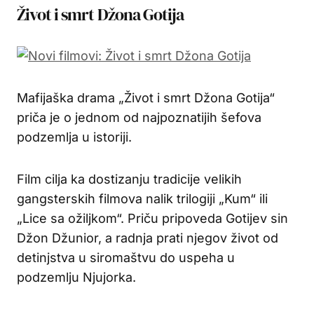
Život i smrt Džona Gotija
Mafijaška drama „Život i smrt Džona Gotija“
priča je o jednom od najpoznatijih šefova
podzemlja u istoriji.
Film cilja ka dostizanju tradicije velikih
gangsterskih filmova nalik trilogiji „Kum“ ili
„Lice sa ožiljkom“. Priču pripoveda Gotijev sin
Džon Džunior, a radnja prati njegov život od
detinjstva u siromaštvu do uspeha u
podzemlju Njujorka.