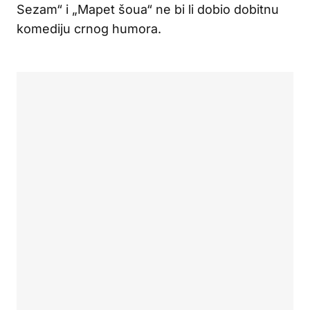
Sezam“ i „Mapet šoua“ ne bi li dobio dobitnu
komediju crnog humora.