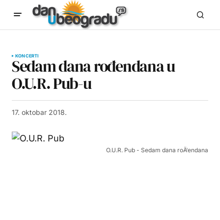
KONCERTI
Sedam dana rođendana u
O.U.R. Pub-u
17. oktobar 2018.
O.U.R. Pub - Sedam dana roÄ‘endana