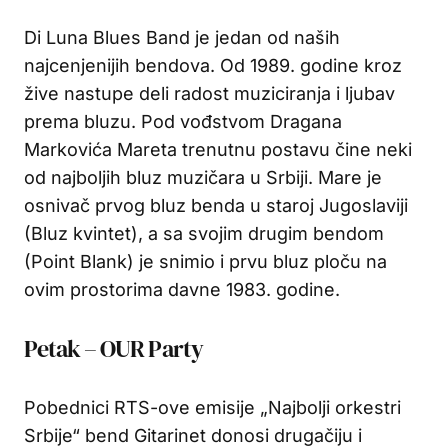
Di Luna Blues Band je jedan od naših
najcenjenijih bendova. Od 1989. godine kroz
žive nastupe deli radost muziciranja i ljubav
prema bluzu. Pod vođstvom Dragana
Markovića Mareta trenutnu postavu čine neki
od najboljih bluz muzičara u Srbiji. Mare je
osnivač prvog bluz benda u staroj Jugoslaviji
(Bluz kvintet), a sa svojim drugim bendom
(Point Blank) je snimio i prvu bluz ploču na
ovim prostorima davne 1983. godine.
Petak – OUR Party
Pobednici RTS-ove emisije „Najbolji orkestri
Srbije“ bend Gitarinet donosi drugačiju i