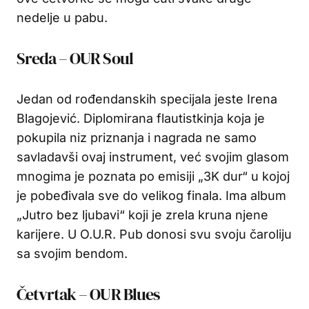
nedelje u pabu.
Sreda – OUR Soul
Jedan od rođendanskih specijala jeste Irena
Blagojević. Diplomirana flautistkinja koja je
pokupila niz priznanja i nagrada ne samo
savladavši ovaj instrument, već svojim glasom
mnogima je poznata po emisiji „3K dur“ u kojoj
je pobeđivala sve do velikog finala. Ima album
„Jutro bez ljubavi“ koji je zrela kruna njene
karijere. U O.U.R. Pub donosi svu svoju čaroliju
sa svojim bendom.
Četvrtak – OUR Blues