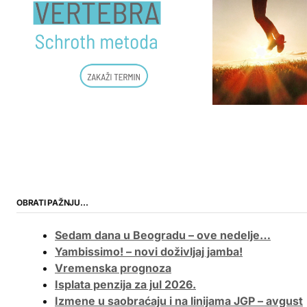
OBRATI PAŽNJU…
Sedam dana u Beogradu – ove nedelje…
Yambissimo! – novi doživljaj jamba!
Vremenska prognoza
Isplata penzija za jul 2026.
Izmene u saobraćaju i na linijama JGP – avgust