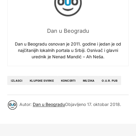
Dan u Beogradu
Dan u Beogradu osnovan je 2011. godine i jedan je od
najčitanijih lokalnih portala u Srbiji. Osnivač i glavni
urednik je Nenad Mandić – Ah Neša.
IZLASCI
KLUPSKE SVIRKE
KONCERTI
MUZIKA
O.U.R. PUB
Autor:
Dan u Beogradu
Objavljeno
17. oktobar 2018.