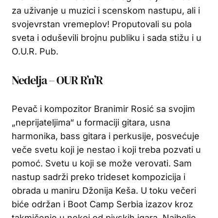
za uživanje u muzici i scenskom nastupu, ali i
svojevrstan vremeplov! Proputovali su pola
sveta i oduševili brojnu publiku i sada stižu i u
O.U.R. Pub.
Nedelja – OUR R’n’R
Pevač i kompozitor Branimir Rosić sa svojim
„neprijateljima“ u formaciji gitara, usna
harmonika, bass gitara i perkusije, posvećuje
veče svetu koji je nestao i koji treba pozvati u
pomoć. Svetu u koji se može verovati. Sam
nastup sadrži preko trideset kompozicija i
obrada u maniru Džonija Keša. U toku večeri
biće održan i Boot Camp Serbia izazov kroz
takmičenje u nekoj od pivskih igara. Najbolje