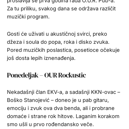
proslavlja se prva godina rada O.U.R. Pub-a.
Za tu priliku, svakog dana se održava različit
muzički program.
Gosti će uživati u akustičnoj svirci, preko
džeza i soula do popa, roka i disko zvuka.
Pored muzičkih poslastica, posetioce očekuje
još dosta lepih iznenađenja.
Ponedeljak – OUR Rockustic
Nekadašnji član EKV-a, a sadašnji KKN-ovac –
Boško Stanojević – doneo je u pab gitaru,
emociju i zvuk ova dva benda, ali i probrane
domaće i strane rok hitove. Laganim korakom
smo ušli u prvo rođendansko veče.