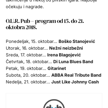
očekuju i nagrade.
O.U.R. Pub – program od 15. do 21.
oktobra 2018.
Ponedeljak, 15. oktobar…
Boško Stanojević
Utorak, 16. oktobar…
Nežni neizbežni
Sreda, 17. oktobar…
Irena Blagojević
Četvrtak, 18. oktobar…
Di Luna Blues Band
Petak, 19. oktobar…
Gitarinet
Subota, 20. oktobar…
ABBA Real Tribute Band
Nedelja, 21. oktobar…
Just Like Johnny Cash