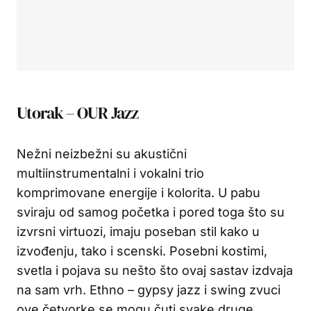
Utorak – OUR Jazz
Nežni neizbežni su akustični
multiinstrumentalni i vokalni trio
komprimovane energije i kolorita. U pabu
sviraju od samog početka i pored toga što su
izvrsni virtuozi, imaju poseban stil kako u
izvođenju, tako i scenski. Posebni kostimi,
svetla i pojava su nešto što ovaj sastav izdvaja
na sam vrh. Ethno – gypsy jazz i swing zvuci
ove četvorke se mogu čuti svake druge