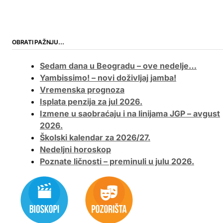
OBRATI PAŽNJU…
Sedam dana u Beogradu – ove nedelje…
Yambissimo! – novi doživljaj jamba!
Vremenska prognoza
Isplata penzija za jul 2026.
Izmene u saobraćaju i na linijama JGP – avgust
2026.
Školski kalendar za 2026/27.
Nedeljni horoskop
Poznate ličnosti – preminuli u julu 2026.