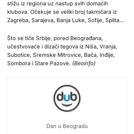
stižu iz regiona uz nastup svih domaćih
klubova. Očekuje se veliki broj takmičara iz
Zagreba, Sarajeva, Banja Luke, Sofije, Splita…
Što se tiče Srbije, pored Beograđana,
učestvovaće i dizači tegova iz Niša, Vranja,
Subotice, Sremske Mitrovice, Bača, Inđije,
Sombora i Stare Pazove.
(Beoinfo)
Dan u Beogradu