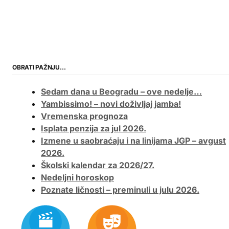
OBRATI PAŽNJU…
Sedam dana u Beogradu – ove nedelje…
Yambissimo! – novi doživljaj jamba!
Vremenska prognoza
Isplata penzija za jul 2026.
Izmene u saobraćaju i na linijama JGP – avgust
2026.
Školski kalendar za 2026/27.
Nedeljni horoskop
Poznate ličnosti – preminuli u julu 2026.