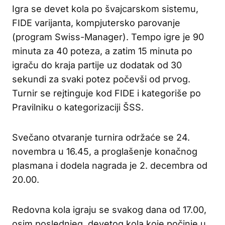
Igra se devet kola po švajcarskom sistemu,
FIDE varijanta, kompjutersko parovanje
(program Swiss-Manager). Tempo igre je 90
minuta za 40 poteza, a zatim 15 minuta po
igraču do kraja partije uz dodatak od 30
sekundi za svaki potez počevši od prvog.
Turnir se rejtinguje kod FIDE i kategoriše po
Pravilniku o kategorizaciji ŠSS.
Svečano otvaranje turnira održaće se 24.
novembra u 16.45, a proglašenje konačnog
plasmana i dodela nagrada je 2. decembra od
20.00.
Redovna kola igraju se svakog dana od 17.00,
osim poslednjeg, devetog kola koje počinje u