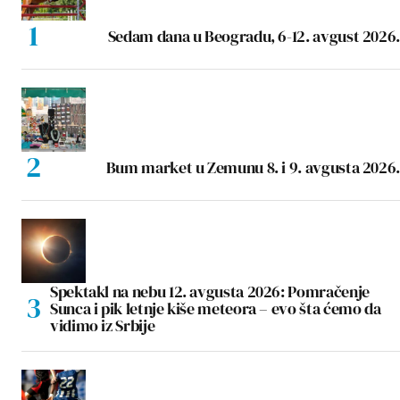
Sedam dana u Beogradu, 6-12. avgust 2026.
Bum market u Zemunu 8. i 9. avgusta 2026.
Spektakl na nebu 12. avgusta 2026: Pomračenje
Sunca i pik letnje kiše meteora – evo šta ćemo da
vidimo iz Srbije