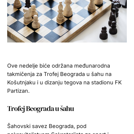
Ove nedelje biće održana međunarodna
takmičenja za Trofej Beograda u šahu na
Košutnjaku i u dizanju tegova na stadionu FK
Partizan.
Trofej Beograda u šahu
Šahovski savez Beograda, pod