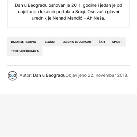
Dan u Beogradu osnovan je 2011. godine i jedan je od
najčitanijih lokalnih portala u Srbiji. Osnivač i glavni
urednik je Nenad Mandić – Ah Neša.
DIZANJE TEGOVA
IZLASCI
JESEN U BEOGRADU
ŠAH
SPORT
TROFEJ BEOGRADA
Autor:
Dan u Beogradu
Objavljeno
22. novembar 2018.