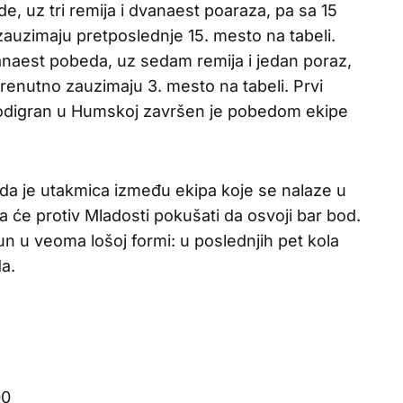
e, uz tri remija i dvanaest poaraza, pa sa 15
uzimaju pretposlednje 15. mesto na tabeli.
danaest pobeda, uz sedam remija i jedan poraz,
enutno zauzimaju 3. mesto na tabeli. Prvi
odigran u Humskoj završen je pobedom ekipe
da je utakmica između ekipa koje se nalaze u
 će protiv Mladosti pokušati da osvoji bar bod.
un u veoma lošoj formi: u poslednjih pet kola
a.
00