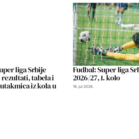
uper liga Srbije
Fudbal: Super liga Sr
rezultati, tabela i
2026/27, 1. kolo
utakmica iz kola u
16. jul 2026.