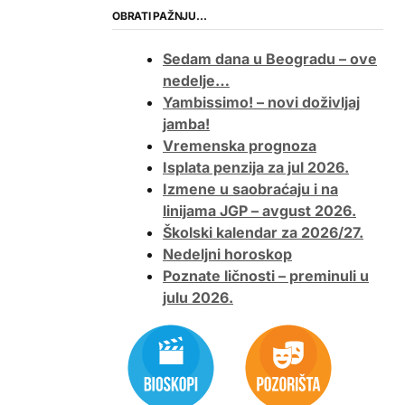
OBRATI PAŽNJU…
Sedam dana u Beogradu – ove
nedelje…
Yambissimo! – novi doživljaj
jamba!
Vremenska prognoza
Isplata penzija za jul 2026.
Izmene u saobraćaju i na
linijama JGP – avgust 2026.
Školski kalendar za 2026/27.
Nedeljni horoskop
Poznate ličnosti – preminuli u
julu 2026.