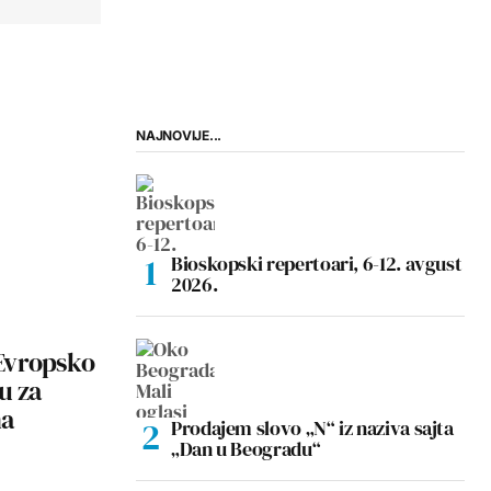
NAJNOVIJE...
Bioskopski repertoari, 6-12. avgust
2026.
Evropsko
u za
na
Prodajem slovo „N“ iz naziva sajta
„Dan u Beogradu“