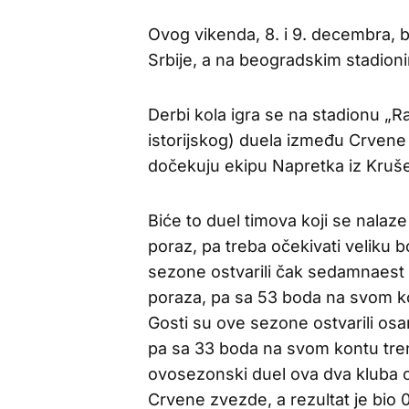
Ovog vikenda, 8. i 9. decembra, b
Srbije, a na beogradskim stadioni
Derbi kola igra se na stadionu „R
istorijskog) duela između Crvene
dočekuju ekipu Napretka iz Kruš
Biće to duel timova koji se nalaze 
poraz, pa treba očekivati veliku 
sezone ostvarili čak sedamnaest 
poraza, pa sa 53 boda na svom ko
Gosti su ove sezone ostvarili os
pa sa 33 boda na svom kontu tren
ovosezonski duel ova dva kluba
Crvene zvezde, a rezultat je bio 0