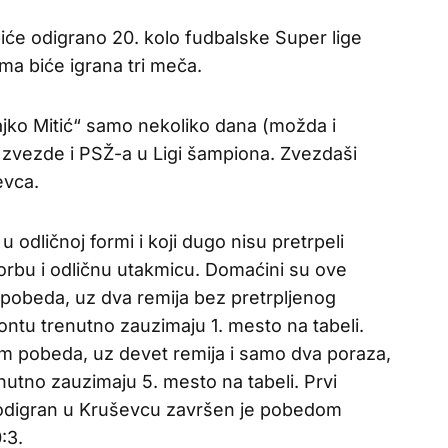
iće odigrano 20. kolo fudbalske Super lige
ma biće igrana tri meča.
ajko Mitić“ samo nekoliko dana (možda i
 zvezde i PSŽ-a u Ligi šampiona. Zvezdaši
evca.
u odličnoj formi i koji dugo nisu pretrpeli
borbu i odličnu utakmicu. Domaćini su ove
pobeda, uz dva remija bez pretrpljenog
ntu trenutno zauzimaju 1. mesto na tabeli.
am pobeda, uz devet remija i samo dva poraza,
utno zauzimaju 5. mesto na tabeli. Prvi
 odigran u Kruševcu završen je pobedom
:3.