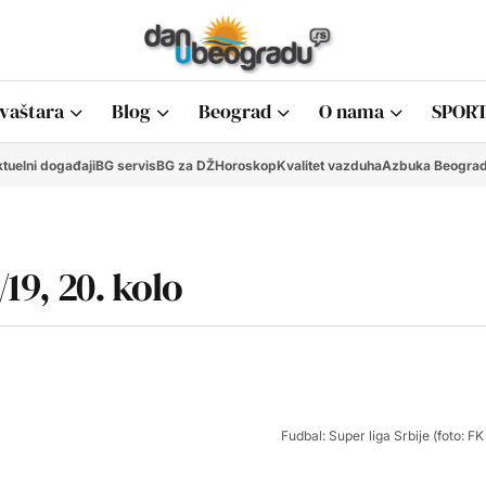
vaštara
Blog
Beograd
O nama
SPORT
tuelni događaji
BG servis
BG za DŽ
Horoskop
Kvalitet vazduha
Azbuka Beogra
/19, 20. kolo
Fudbal: Super liga Srbije (foto: 