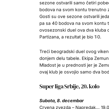
sezone ostvarili samo četiri pobed
bodova na svom kontu trenutno za
Gosti su ove sezone ostvarili je
pa sa 40 bodova na svom kontu tr
ovosezonski duel ova dva kluba 
Partizana, a rezultat je bio 1:0.
Treći beogradski duel ovog viken
donjem delu tabele. Ekipa Zemuna
Mladost je u prednosti jer je Zem
ovaj klub je osvojio samo dva bod
Super liga Srbije, 20. kolo
Subota, 8. decembar
Crvena zvezda – Napredak… 19.