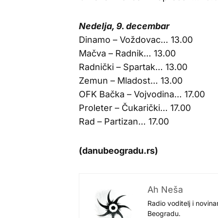
Nedelja, 9. decembar
Dinamo – Voždovac… 13.00
Mačva – Radnik… 13.00
Radnički – Spartak… 13.00
Zemun – Mladost… 13.00
OFK Bačka – Vojvodina… 17.00
Proleter – Čukarički… 17.00
Rad – Partizan… 17.00
(danubeogradu.rs)
Ah Neša
Radio voditelj i novina
Beogradu.