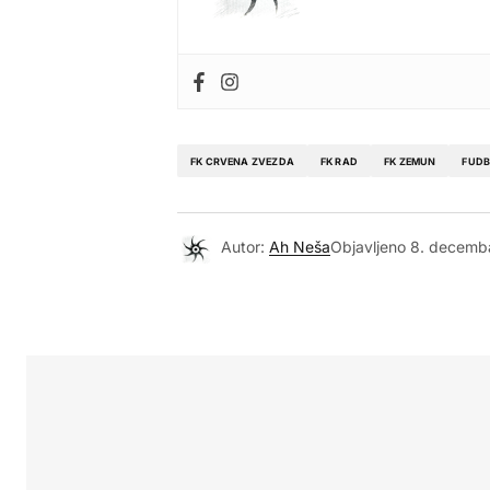
FK CRVENA ZVEZDA
FK RAD
FK ZEMUN
FUDB
Autor:
Ah Neša
Objavljeno
8. decemb