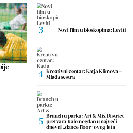
Novi film u bioskopima: Leviti
bije
Kreativni centar: Katja Klimova –
Mlađa sestra
Brunch u parku: Art & Mix District
pretvara Kalemegdan u najveći
dnevni „dance floor“ ovog leta