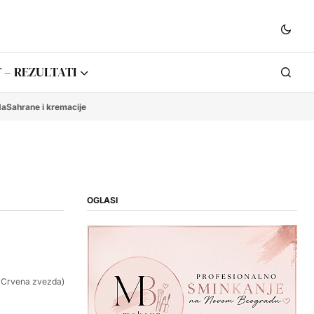
 – REZULTATI
da
Sahrane i kremacije
OGLASI
FK Crvena zvezda)