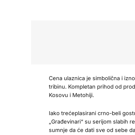
Cena ulaznica je simbolična i izn
tribinu. Kompletan prihod od pro
Kosovu i Metohiji.
Iako trećeplasirani crno-beli gostu
„Građevinari“ su serijom slabih r
sumnje da će dati sve od sebe da