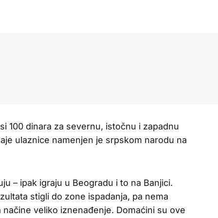
osi 100 dinara za severnu, istočnu i zapadnu
daje ulaznice namenjen je srpskom narodu na
ju – ipak igraju u Beogradu i to na Banjici.
ezultata stigli do zone ispadanja, pa nema
 načine veliko iznenađenje. Domaćini su ove