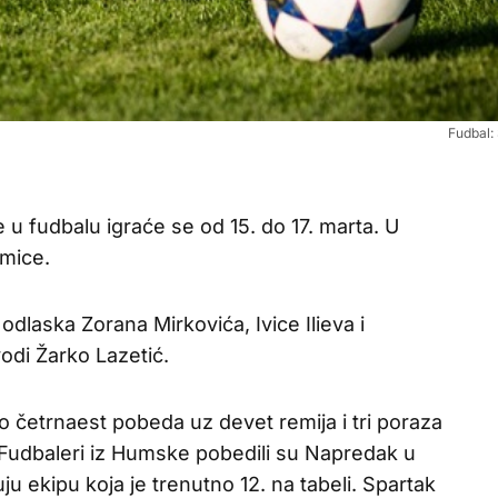
Fudbal: 
 u fudbalu igraće se od 15. do 17. marta. U
kmice.
dlaska Zorana Mirkovića, Ivice Ilieva i
odi Žarko Lazetić.
 četrnaest pobeda uz devet remija i tri poraza
. Fudbaleri iz Humske pobedili su Napredak u
u ekipu koja je trenutno 12. na tabeli. Spartak