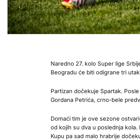
Naredno 27. kolo Super lige Srbije
Beogradu će biti odigrane tri uta
Partizan dočekuje Spartak. Posle o
Gordana Petrića, crno-bele predv
Domaći tim je ove sezone ostvario
od kojih su dva u poslednja kola
Kupu pa sad malo hrabrije dočekuj