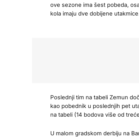
ove sezone ima šest pobeda, osa
kola imaju dve dobijene utakmice
Poslednji tim na tabeli Zemun doče
kao pobednik u poslednjih pet ut
na tabeli (14 bodova više od treć
U malom gradskom derbiju na Banj