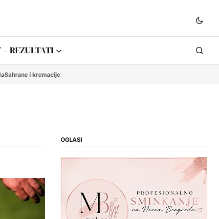
 – REZULTATI
da
Sahrane i kremacije
OGLASI