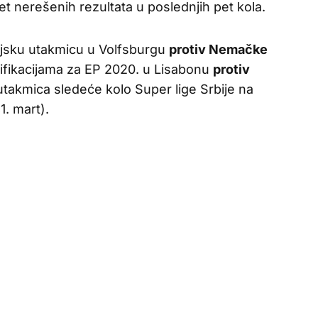
pet nerešenih rezultata u poslednjih pet kola.
eljsku utakmicu u Volfsburgu
protiv Nemačke
lifikacijama za EP 2020. u Lisabonu
protiv
utakmica sledeće kolo Super lige Srbije na
. mart).