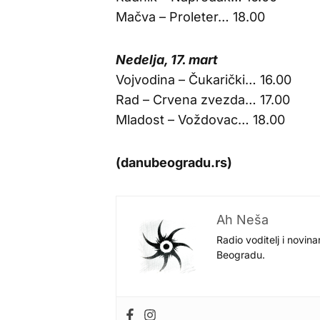
Mačva – Proleter… 18.00
Nedelja, 17. mart
Vojvodina – Čukarički… 16.00
Rad – Crvena zvezda… 17.00
Mladost – Voždovac… 18.00
(danubeogradu.rs)
Ah Neša
Radio voditelj i novina
Beogradu.