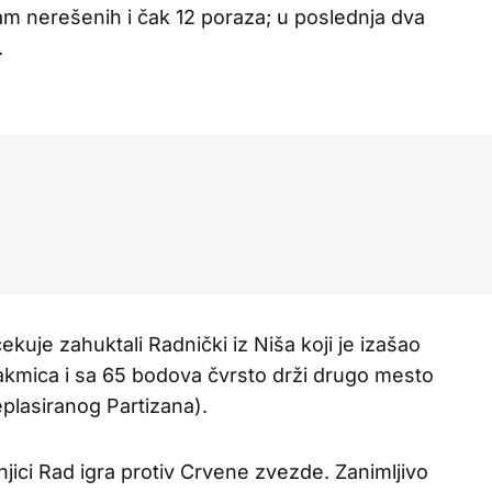
m nerešenih i čak 12 poraza; u poslednja dva
.
kuje zahuktali Radnički iz Niša koji je izašao
akmica i sa 65 bodova čvrsto drži drugo mesto
eplasiranog Partizana).
ici Rad igra protiv Crvene zvezde. Zanimljivo