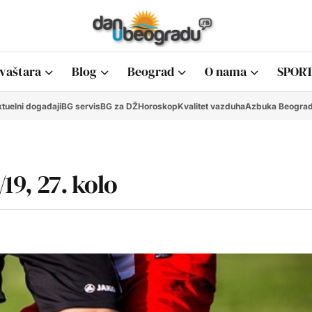
vaštara
Blog
Beograd
O nama
SPORT
tuelni događaji
BG servis
BG za DŽ
Horoskop
Kvalitet vazduha
Azbuka Beogra
/19, 27. kolo