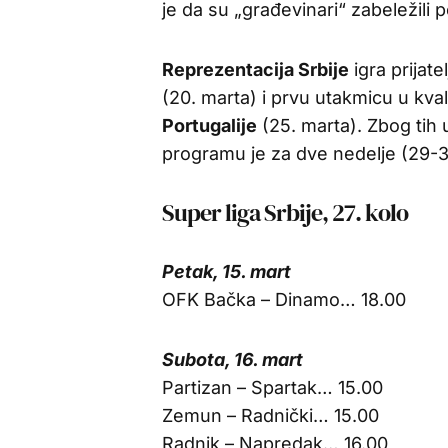
je da su „građevinari“ zabeležili 
Reprezentacija Srbije
igra prijat
(20. marta) i prvu utakmicu u kva
Portugalije
(25. marta). Zbog tih 
programu je za dve nedelje (29-31
Super liga Srbije, 27. kolo
Petak, 15. mart
OFK Bačka – Dinamo… 18.00
Subota, 16. mart
Partizan – Spartak… 15.00
Zemun – Radnički… 15.00
Radnik – Napredak… 16.00