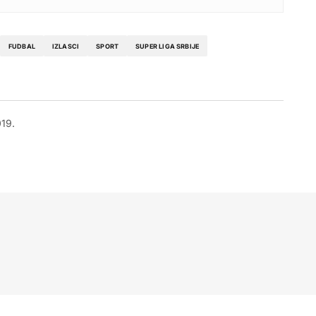
FUDBAL
IZLASCI
SPORT
SUPER LIGA SRBIJE
019.