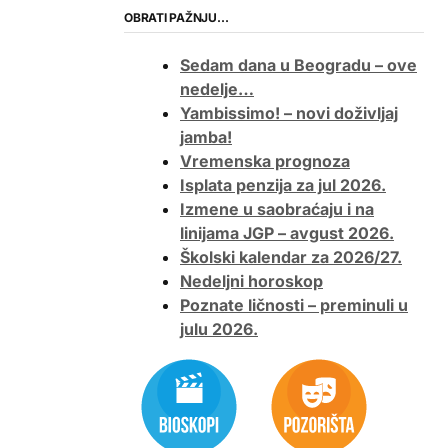
OBRATI PAŽNJU…
Sedam dana u Beogradu – ove
nedelje…
Yambissimo! – novi doživljaj
jamba!
Vremenska prognoza
Isplata penzija za jul 2026.
Izmene u saobraćaju i na
linijama JGP – avgust 2026.
Školski kalendar za 2026/27.
Nedeljni horoskop
Poznate ličnosti – preminuli u
julu 2026.