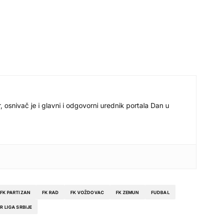
r, osnivač je i glavni i odgovorni urednik portala Dan u
FK PARTIZAN
FK RAD
FK VOŽDOVAC
FK ZEMUN
FUDBAL
R LIGA SRBIJE