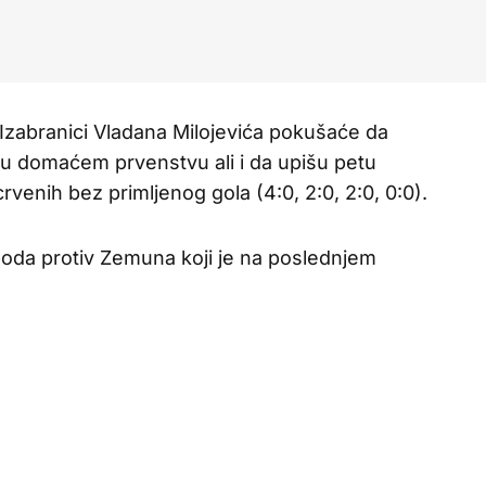
zabranici Vladana Milojevića pokušaće da
u domaćem prvenstvu ali i da upišu petu
venih bez primljenog gola (4:0, 2:0, 2:0, 0:0).
boda protiv Zemuna koji je na poslednjem