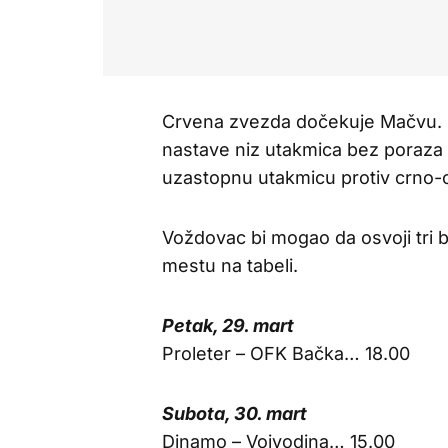
Crvena zvezda dočekuje Mačvu. I
nastave niz utakmica bez poraza 
uzastopnu utakmicu protiv crno-cr
Voždovac bi mogao da osvoji tri 
mestu na tabeli.
Petak, 29. mart
Proleter – OFK Bačka… 18.00
Subota, 30. mart
Dinamo – Vojvodina… 15.00