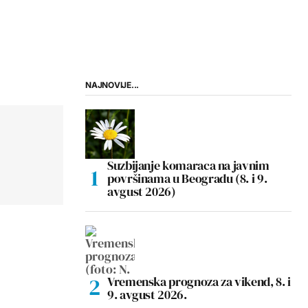
NAJNOVIJE...
Suzbijanje komaraca na javnim
površinama u Beogradu (8. i 9.
avgust 2026)
Vremenska prognoza za vikend, 8. i
9. avgust 2026.