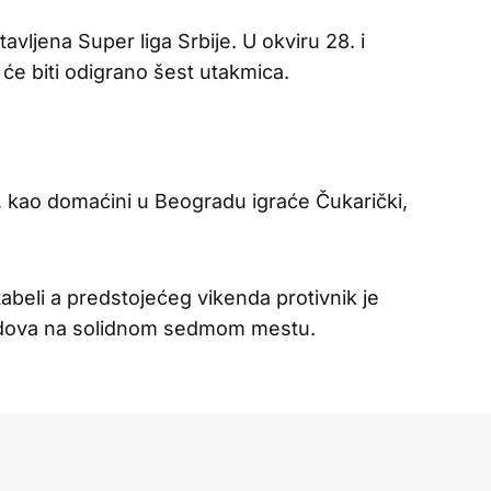
vljena Super liga Srbije. U okviru 28. i
će biti odigrano šest utakmica.
ta, kao domaćini u Beogradu igraće Čukarički,
abeli a predstojećeg vikenda protivnik je
bodova na solidnom sedmom mestu.