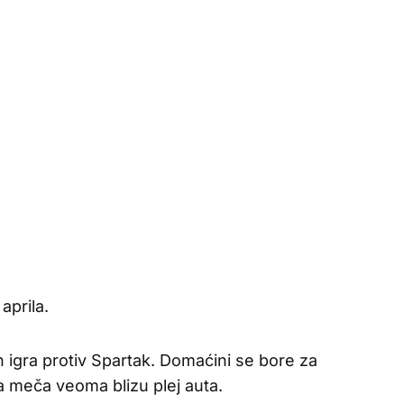
aprila.
igra protiv Spartak. Domaćini se bore za
ba meča veoma blizu plej auta.