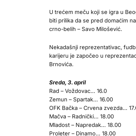
U trećem meču koji se igra u Beo
biti prilika da se pred domaćim n
crno-belih – Savo Milošević.
Nekadašnji reprezentativac, fudb
karijeru je započeo u reprezentac
Brnovića.
Sreda, 3. april
Rad – Voždovac… 16.0
Zemun – Spartak… 16.00
OFK Bačka – Crvena zvezda… 17.
Mačva – Radnički… 18.00
Mladost – Napredak… 18.00
Proleter – Dinamo… 18.00