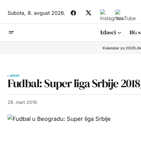
Subota,
8. avgust 2026.
Izlasci
BG s
Kalendar za 2026.
Ak
SPORT
Fudbal: Super liga Srbije 2018/
28. mart 2019.