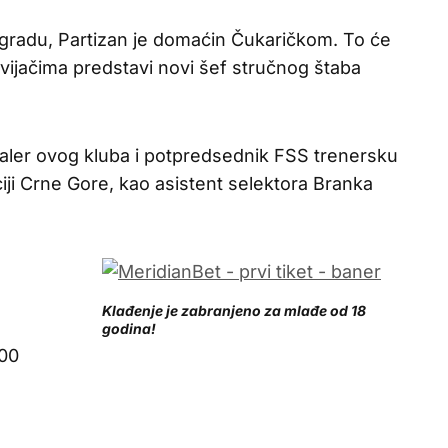
gradu, Partizan je domaćin Čukaričkom. To će
avijačima predstavi novi šef stručnog štaba
aler ovog kluba i potpredsednik FSS trenersku
iji Crne Gore, kao asistent selektora Branka
Klađenje je zabranjeno za mlađe od 18
godina!
00