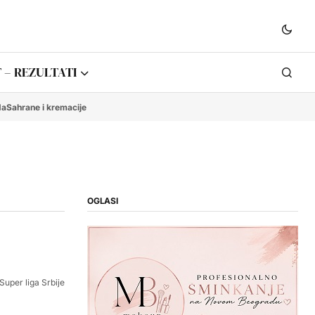
 – REZULTATI
da
Sahrane i kremacije
OGLASI
Super liga Srbije