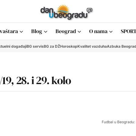
vaštara
Blog
Beograd
O nama
SPORT
tuelni događaji
BG servis
BG za DŽ
Horoskop
Kvalitet vazduha
Azbuka Beogra
19, 28. i 29. kolo
Fudbal u Beogradu: 