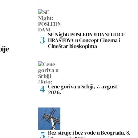
SF Night: POSLEDNJI DANI ULICE
HRASTOVA u Concept Cinema i
CineStar bioskopima
bije
Cene goriva u Srbiji, 7. avgust
2026.
Bez struje i bez vode u Beogradu, 8.