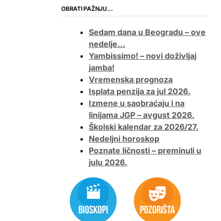
OBRATI PAŽNJU…
Sedam dana u Beogradu – ove
nedelje…
Yambissimo! – novi doživljaj
jamba!
Vremenska prognoza
Isplata penzija za jul 2026.
Izmene u saobraćaju i na
linijama JGP – avgust 2026.
Školski kalendar za 2026/27.
Nedeljni horoskop
Poznate ličnosti – preminuli u
julu 2026.