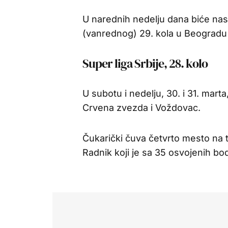
U narednih nedelju dana biće nasta
(vanrednog) 29. kola u Beogradu 
Super liga Srbije, 28. kolo
U subotu i nedelju, 30. i 31. mar
Crvena zvezda i Voždovac.
Čukarički čuva četvrto mesto na t
Radnik koji je sa 35 osvojenih 