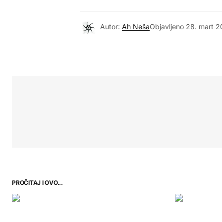
Autor:
Ah Neša
Objavljeno
28. mart 2
PROČITAJ I OVO...