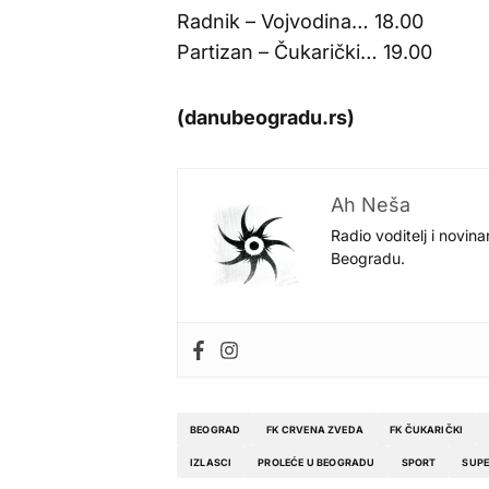
Radnik – Vojvodina… 18.00
Partizan – Čukarički… 19.00
(danubeogradu.rs)
Ah Neša
Radio voditelj i novina
Beogradu.
BEOGRAD
FK CRVENA ZVEDA
FK ČUKARIČKI
IZLASCI
PROLEĆE U BEOGRADU
SPORT
SUPE