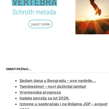
OBRATI PAŽNJU…
Sedam dana u Beogradu – ove nedelje…
Yambissimo! – novi doživljaj jamba!
Vremenska prognoza
Isplata penzija za jul 2026.
Izmene u saobraćaju i na linijama JGP – avgust