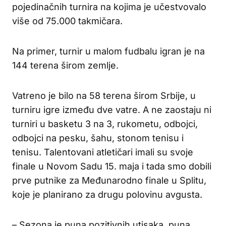
pojedinačnih turnira na kojima je učestvovalo
više od 75.000 takmičara.
Na primer, turnir u malom fudbalu igran je na
144 terena širom zemlje.
Vatreno je bilo na 58 terena širom Srbije, u
turniru igre između dve vatre. A ne zaostaju ni
turniri u basketu 3 na 3, rukometu, odbojci,
odbojci na pesku, šahu, stonom tenisu i
tenisu. Talentovani atletičari imali su svoje
finale u Novom Sadu 15. maja i tada smo dobili
prve putnike za Međunarodno finale u Splitu,
koje je planirano za drugu polovinu avgusta.
– Sezona je puna pozitivnih utisaka, puna