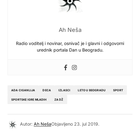
Ah Neša
Radio voditelj i novinar, osnivač je i glavni i odgovorni
urednik portala Dan u Beogradu.
ADA CIGANLIJA
DECA
IZLASCI
LETO U BEOGRADU
SPORT
SPORTSKE IGRE MLADIH
ZA DŽ
Autor:
Ah Neša
Objavljeno
23. jul 2019.