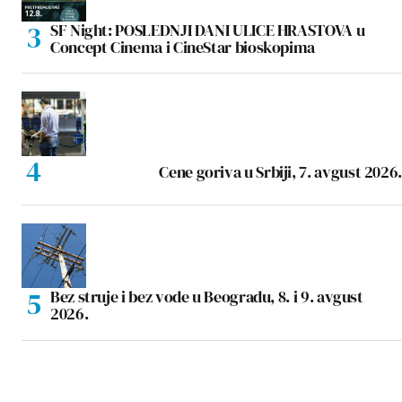
SF Night: POSLEDNJI DANI ULICE HRASTOVA u
Concept Cinema i CineStar bioskopima
Cene goriva u Srbiji, 7. avgust 2026.
Bez struje i bez vode u Beogradu, 8. i 9. avgust
2026.