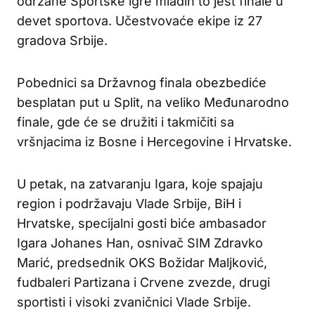
održane Sportske igre mladih to jest finale u
devet sportova. Učestvovaće ekipe iz 27
gradova Srbije.
Pobednici sa Državnog finala obezbediće
besplatan put u Split, na veliko Međunarodno
finale, gde će se družiti i takmičiti sa
vršnjacima iz Bosne i Hercegovine i Hrvatske.
U petak, na zatvaranju Igara, koje spajaju
region i podržavaju Vlade Srbije, BiH i
Hrvatske, specijalni gosti biće ambasador
Igara Johanes Han, osnivač SIM Zdravko
Marić, predsednik OKS Božidar Maljković,
fudbaleri Partizana i Crvene zvezde, drugi
sportisti i visoki zvaničnici Vlade Srbije.