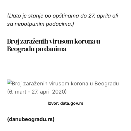
(Dato je stanje po opštinama do 27. aprila ali
sa nepotpunim podacima.)
Broj zaraženih virusom korona u
Beogradu po danima
Izvor: data.gov.rs
(danubeogradu.rs)