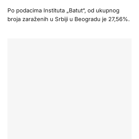
Po podacima Instituta „Batut“, od ukupnog
broja zaraženih u Srbiji u Beogradu je 27,56%.