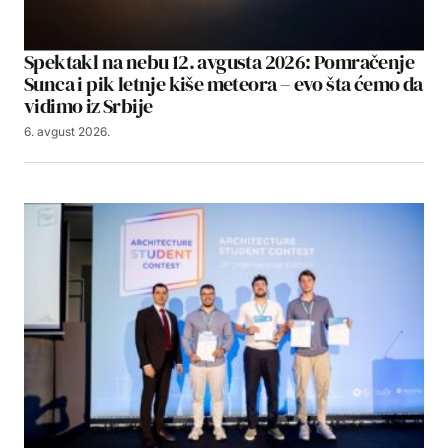
Spektakl na nebu 12. avgusta 2026: Pomračenje
Sunca i pik letnje kiše meteora – evo šta ćemo da
vidimo iz Srbije
6. avgust 2026.