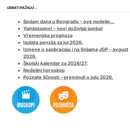
OBRATI PAŽNJU…
Sedam dana u Beogradu – ove nedelje…
Yambissimo! – novi doživljaj jamba!
Vremenska prognoza
Isplata penzija za jul 2026.
Izmene u saobraćaju i na linijama JGP – avgust
2026.
Školski kalendar za 2026/27.
Nedeljni horoskop
Poznate ličnosti – preminuli u julu 2026.