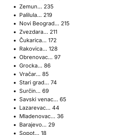
Zemun… 235
Palilula… 219
Novi Beograd… 215
Zvezdara… 211
Čukarica… 172
Rakovica… 128
Obrenovac… 97
Grocka… 86
Vračar… 85
Stari grad… 74
Surčin… 69
Savski venac… 65
Lazarevac… 44
Mladenovac… 36
Barajevo… 29
Sopot… 18