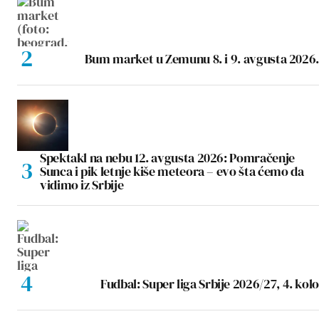
Bum market u Zemunu 8. i 9. avgusta 2026.
Spektakl na nebu 12. avgusta 2026: Pomračenje
Sunca i pik letnje kiše meteora – evo šta ćemo da
vidimo iz Srbije
Fudbal: Super liga Srbije 2026/27, 4. kolo