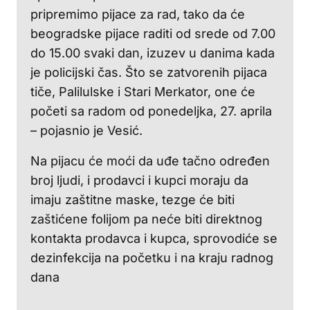
pripremimo pijace za rad, tako da će
beogradske pijace raditi od srede od 7.00
do 15.00 svaki dan, izuzev u danima kada
je policijski čas. Što se zatvorenih pijaca
tiče, Palilulske i Stari Merkator, one će
početi sa radom od ponedeljka, 27. aprila
– pojasnio je Vesić.
Na pijacu će moći da uđe tačno određen
broj ljudi, i prodavci i kupci moraju da
imaju zaštitne maske, tezge će biti
zaštićene folijom pa neće biti direktnog
kontakta prodavca i kupca, sprovodiće se
dezinfekcija na početku i na kraju radnog
dana