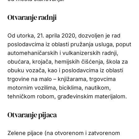
Otvaranje radnji
Od utorka, 21. aprila 2020, dozvoljen je rad
poslodavcima iz oblasti pružanja usluga, poput
automehaničarskih i vulkanizerskih radnji,
obućara, krojača, hemijskih čišćenja, škola za
obuku vozača, kao i poslodavcima iz oblasti
trgovine na malo – knjižarama, trgovcima
motornim vozilima, biciklima, nautikom,
tehničkom robom, građevinskim materijalom.
Otvaranje pijaca
Zelene pijace (na otvorenom i zatvorenom