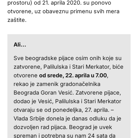
prostoru) od 21. aprila 2020. su ponovo
otvorene, uz obaveznu primenu svih mera
zaštite.
Ali…
Sve beogradske pijace osim onih koje su
zatvorene, Palilulska i Stari Merkator, biće
otvorene
od srede, 22. aprila u 7.00
,
rekao je zamenik gradonačelnika
Beograda Goran Vesić. Zatvorene pijace,
dodao je Vesić, Palilulska i Stari Merkator
otvaraju se od ponedeljka, 27. aprila. –
Vlada Srbije donela je danas odluku da je
dozvoljen rad pijaca. Beograd je uvek
spreman i potrebna su nam 24 sata da