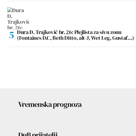
Đura Đ. Trajković br. 26: Plejlista za sivu zonu
(Fontaines D.C, Beth Ditto, alt-J, Wet Leg, Gustaf…)
Vremenska prognoza
DuB prijatelji