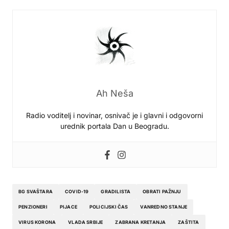
Ah Neša
Radio voditelj i novinar, osnivač je i glavni i odgovorni
urednik portala Dan u Beogradu.
BG SVAŠTARA
COVID-19
GRADILISTA
OBRATI PAŽNJU
PENZIONERI
PIJACE
POLICIJSKI ČAS
VANREDNO STANJE
VIRUS KORONA
VLADA SRBIJE
ZABRANA KRETANJA
ZAŠTITA