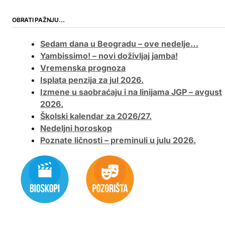
OBRATI PAŽNJU…
Sedam dana u Beogradu – ove nedelje…
Yambissimo! – novi doživljaj jamba!
Vremenska prognoza
Isplata penzija za jul 2026.
Izmene u saobraćaju i na linijama JGP – avgust
2026.
Školski kalendar za 2026/27.
Nedeljni horoskop
Poznate ličnosti – preminuli u julu 2026.