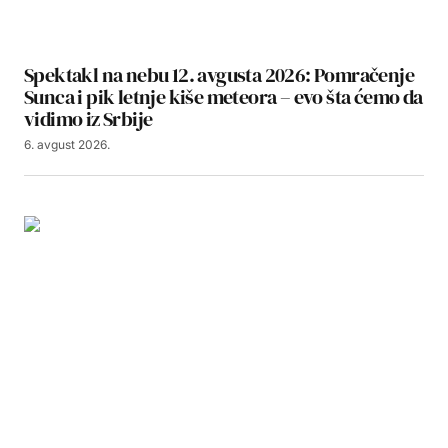
Spektakl na nebu 12. avgusta 2026: Pomračenje
Sunca i pik letnje kiše meteora – evo šta ćemo da
vidimo iz Srbije
6. avgust 2026.