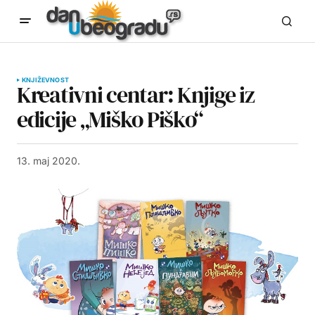
KNJIŽEVNOST
Kreativni centar: Knjige iz
edicije „Miško Piško“
13. maj 2020.