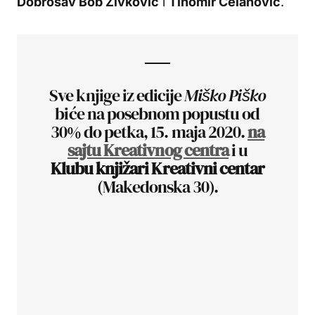
Dobrosav Bob Živković
i
Tihomir Čelanović
.
Sve knjige iz edicije
Miško Piško
biće na posebnom popustu od
30% do petka, 15. maja 2020.
na
sajtu Kreativnog centra
i u
Klubu knjižari Kreativni centar
(Makedonska 30).