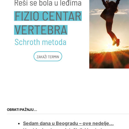
OBRATI PAŽNJU…
Sedam dana u Beogradu – ove nedelje…