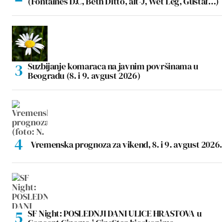
(Fontaines D.C, Beth Ditto, alt-J, Wet Leg, Gustaf…)
Suzbijanje komaraca na javnim površinama u
Beogradu (8. i 9. avgust 2026)
Vremenska prognoza za vikend, 8. i 9. avgust 2026.
SF Night: POSLEDNJI DANI ULICE HRASTOVA u