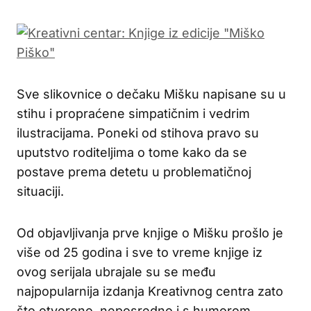
Sve slikovnice o dečaku Mišku napisane su u
stihu i propraćene simpatičnim i vedrim
ilustracijama. Poneki od stihova pravo su
uputstvo roditeljima o tome kako da se
postave prema detetu u problematičnoj
situaciji.
Od objavljivanja prve knjige o Mišku prošlo je
više od 25 godina i sve to vreme knjige iz
ovog serijala ubrajale su se među
najpopularnija izdanja Kreativnog centra zato
što otvoreno, neposredno i s humorom