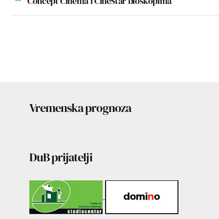
Concept Cinema i CineStar bioskopima
Vremenska prognoza
DuB prijatelji