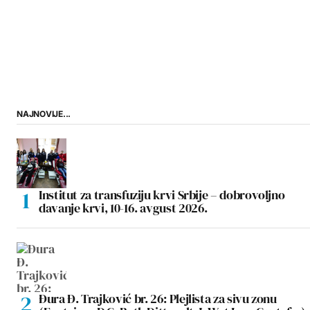
NAJNOVIJE...
Institut za transfuziju krvi Srbije – dobrovoljno
davanje krvi, 10-16. avgust 2026.
Đura Đ. Trajković br. 26: Plejlista za sivu zonu