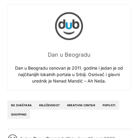
Dan u Beogradu
Dan u Beogradu osnovan je 2011. godine i jedan je od
najčitanijih lokalnih portala u Srbiji. Osnivač i glavni
urednik je Nenad Mandić – Ah Neša.
BG SVAŠTARA
KNJIŽEVNOST
KREATIVNI CENTAR
POPUSTI
SHOPPING