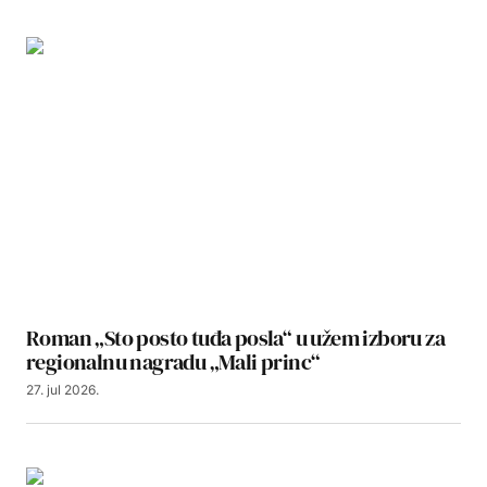
Roman „Sto posto tuđa posla“ u užem izboru za
regionalnu nagradu „Mali princ“
27. jul 2026.