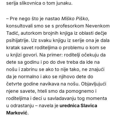
serija slikovnica o tom junaku.
– Pre nego što je nastao
Miško Piško
,
konsultovali smo se s profesorkom Nevenkom
Tadić, autorkom brojnih knjiga iz oblasti dečje
psihijatrije. Uz svaku knjigu iz serije ona je dala
kratak savet roditeljima o problemu o kom se
u knjizi govori. Na primer: roditelji očekuju da
dete sa godinu i po do dve treba da ide na
nošu i zabrinu se ako to nije tako, ne znajući
da je normalno i ako se njihovo dete do
četvrte godine navikava na nošu. Objavljujući
njene savete, hteli smo da pomognemo i
roditeljima i deci u savladavanju tog momenta
u odrastanju – navela je
urednica Slavica
Marković
.