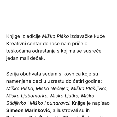
Knjige iz edicije
Miško Piško
izdavačke kuće
Kreativni centar donose nam priče o
teškoćama odrastanja s kojima se susreće
jedan mali dečak.
Serija obuhvata sedam slikovnica koje su
namenjene deci u uzrastu do četiri godine:
Miško Piško, Miško Nećejed, Miško Plašljivko,
Miško Ljubomorko, Miško Ljutko, Miško
Stidljivko
i
Miško i pundravci
. Knjige je napisao
Simeon Marinković
, a ilustrovali su ih