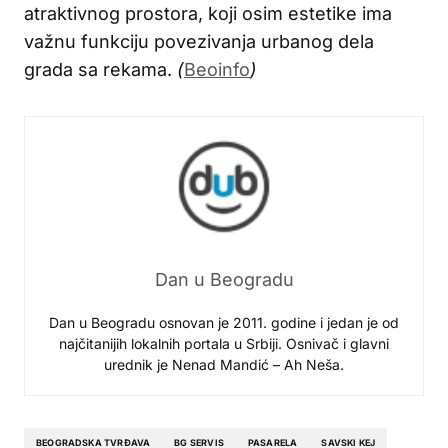
atraktivnog prostora, koji osim estetike ima
važnu funkciju povezivanja urbanog dela
grada sa rekama.
(
Beoinfo
)
Dan u Beogradu
Dan u Beogradu osnovan je 2011. godine i jedan je od
najčitanijih lokalnih portala u Srbiji. Osnivač i glavni
urednik je Nenad Mandić – Ah Neša.
BEOGRADSKA TVRĐAVA
BG SERVIS
PASARELA
SAVSKI KEJ