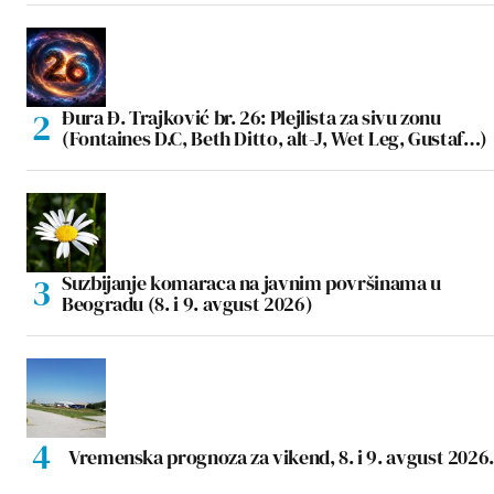
Đura Đ. Trajković br. 26: Plejlista za sivu zonu
(Fontaines D.C, Beth Ditto, alt-J, Wet Leg, Gustaf…)
Suzbijanje komaraca na javnim površinama u
Beogradu (8. i 9. avgust 2026)
Vremenska prognoza za vikend, 8. i 9. avgust 2026.