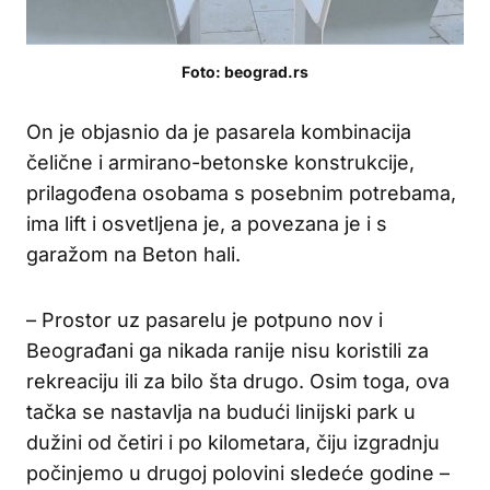
Foto: beograd.rs
On je objasnio da je pasarela kombinacija
čelične i armirano-betonske konstrukcije,
prilagođena osobama s posebnim potrebama,
ima lift i osvetljena je, a povezana je i s
garažom na Beton hali.
– Prostor uz pasarelu je potpuno nov i
Beograđani ga nikada ranije nisu koristili za
rekreaciju ili za bilo šta drugo. Osim toga, ova
tačka se nastavlja na budući linijski park u
dužini od četiri i po kilometara, čiju izgradnju
počinjemo u drugoj polovini sledeće godine –