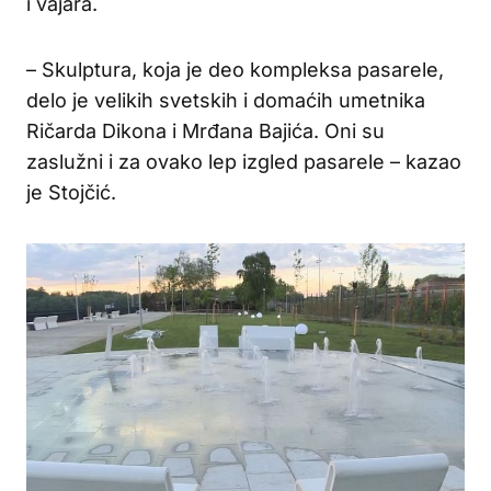
i vajara.
– Skulptura, koja je deo kompleksa pasarele,
delo je velikih svetskih i domaćih umetnika
Ričarda Dikona i Mrđana Bajića. Oni su
zaslužni i za ovako lep izgled pasarele – kazao
je Stojčić.