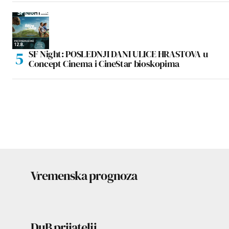
SF Night: POSLEDNJI DANI ULICE HRASTOVA u
Concept Cinema i CineStar bioskopima
Vremenska prognoza
DuB prijatelji