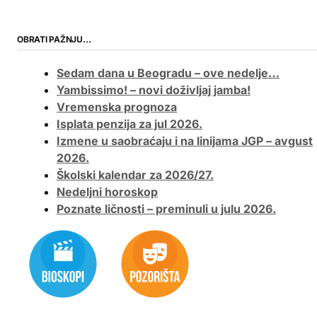
OBRATI PAŽNJU…
Sedam dana u Beogradu – ove nedelje…
Yambissimo! – novi doživljaj jamba!
Vremenska prognoza
Isplata penzija za jul 2026.
Izmene u saobraćaju i na linijama JGP – avgust
2026.
Školski kalendar za 2026/27.
Nedeljni horoskop
Poznate ličnosti – preminuli u julu 2026.