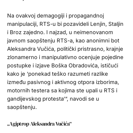
Na ovakvoj demagogiji i propagandnoj
manipulaciji, RTS-u bi pozavideli Lenjin, Staljin
i Broz zajedno. I najzad, u neimenovanom
javnom saopštenju RTS-a, kao anonimni bot
Aleksandra Vučića, politički pristrasno, krajnje
zlonamerno i manipulativno ocenjuje pojedine
postupke i izjave Boška Obradovića, ističući
kako je ‘ponekad teško razumeti razlike
između pasivnog i aktivnog otpora izborima,
motornih testera sa kojima ste upali u RTS i
gandijevskog protesta‘“, navodi se u
saopštenju.
„Agiptrop Aleksandra Vučića“