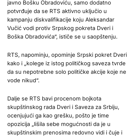
javno Bošku Obradoviću, samo dodatno
potvrđuje da se RTS aktivno uključio u
kampanju diskvalifikacije koju Aleksandar
Vučić vodi protiv Srpskog pokreta Dveri i
Boška Obradovića“, ističe se u saopštenju.
RTS, napominju, opominje Srpski pokret Dveri
kako i „kolege iz istog političkog saveza tvrde
da su nepotrebne solo političke akcije koje ne
vode nikud“.
Dalje se RTS bavi procenom bojkota
skupštinskog rada Dveri i Saveza za Srbiju,
ocenjujući ga kao grešku, pošto je time
opozicija „lišila sebe mogućnosti da je u
skupštinskim prenosima redovno vidi i čuje i