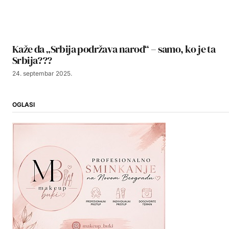
Kaže da „Srbija podržava narod“ – samo, ko je ta
Srbija???
24. septembar 2025.
OGLASI