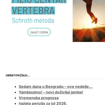
OBRATI PAŽNJU…
Sedam dana u Beogradu – ove nedelje…
Yambissimo! – novi doživljaj jamba!
Vremenska prognoza
Isplata penzija za jul 2026.