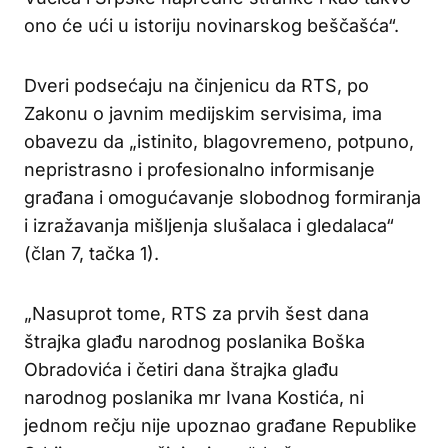
ono će ući u istoriju novinarskog beščašća“.
Dveri podsećaju na činjenicu da RTS, po
Zakonu o javnim medijskim servisima, ima
obavezu da „istinito, blagovremeno, potpuno,
nepristrasno i profesionalno informisanje
građana i omogućavanje slobodnog formiranja
i izražavanja mišljenja slušalaca i gledalaca“
(član 7, tačka 1).
„Nasuprot tome, RTS za prvih šest dana
štrajka glađu narodnog poslanika Boška
Obradovića i četiri dana štrajka glađu
narodnog poslanika mr Ivana Kostića, ni
jednom rečju nije upoznao građane Republike