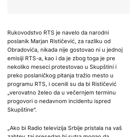
Rukovodstvo RTS je navelo da narodni
poslanik Marjan Rističević, za razliku od
Obradovića, nikada nije gostovao ni u jednoj
emisiji RTS-a, kao i da je zbog toga je pre
nekoliko meseci protestovao u Skupštini i
preko poslaničkog pitanja tražio mesto u
programu RTS, i ocenili su da bi Rističević
„verovatno želeo da u večernjem terminu
progovori o nedavnom incidentu ispred
Skupštine“.
„Ako bi Radio televizija Srbije pristala na vaš
zahtev, taj presedan bi sutra mogao da