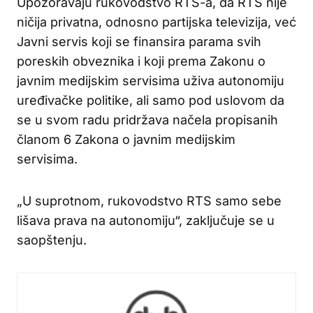
Upozoravaju rukovodstvo RTS-a, da RTS nije
ničija privatna, odnosno partijska televizija, već
Javni servis koji se finansira parama svih
poreskih obveznika i koji prema Zakonu o
javnim medijskim servisima uživa autonomiju
uređivačke politike, ali samo pod uslovom da
se u svom radu pridržava načela propisanih
članom 6 Zakona o javnim medijskim
servisima.
„U suprotnom, rukovodstvo RTS samo sebe
lišava prava na autonomiju“, zaključuje se u
saopštenju.