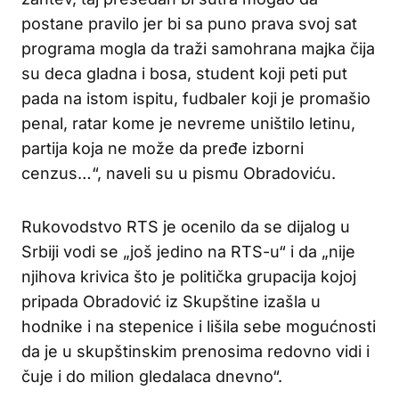
postane pravilo jer bi sa puno prava svoj sat
programa mogla da traži samohrana majka čija
su deca gladna i bosa, student koji peti put
pada na istom ispitu, fudbaler koji je promašio
penal, ratar kome je nevreme uništilo letinu,
partija koja ne može da pređe izborni
cenzus…“, naveli su u pismu Obradoviću.
Rukovodstvo RTS je ocenilo da se dijalog u
Srbiji vodi se „još jedino na RTS-u“ i da „nije
njihova krivica što je politička grupacija kojoj
pripada Obradović iz Skupštine izašla u
hodnike i na stepenice i lišila sebe mogućnosti
da je u skupštinskim prenosima redovno vidi i
čuje i do milion gledalaca dnevno“.