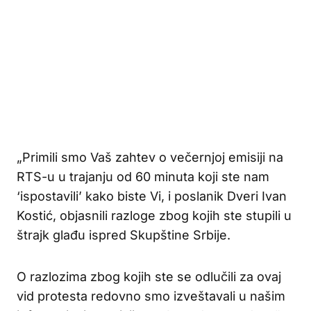
„Primili smo Vaš zahtev o večernjoj emisiji na
RTS-u u trajanju od 60 minuta koji ste nam
‘ispostavili’ kako biste Vi, i poslanik Dveri Ivan
Kostić, objasnili razloge zbog kojih ste stupili u
štrajk glađu ispred Skupštine Srbije.
O razlozima zbog kojih ste se odlučili za ovaj
vid protesta redovno smo izveštavali u našim