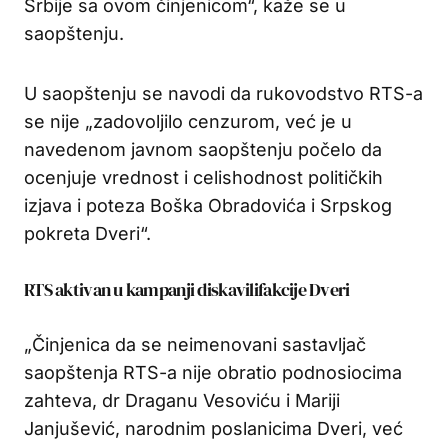
Srbije sa ovom činjenicom“, kaže se u
saopštenju.
U saopštenju se navodi da rukovodstvo RTS-a
se nije „zadovoljilo cenzurom, već je u
navedenom javnom saopštenju počelo da
ocenjuje vrednost i celishodnost političkih
izjava i poteza Boška Obradovića i Srpskog
pokreta Dveri“.
RTS aktivan u kampanji diskavilifakcije Dveri
„Činjenica da se neimenovani sastavljač
saopštenja RTS-a nije obratio podnosiocima
zahteva, dr Draganu Vesoviću i Mariji
Janjušević, narodnim poslanicima Dveri, već