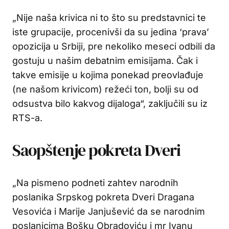
„Nije naša krivica ni to što su predstavnici te
iste grupacije, procenivši da su jedina ‘prava’
opozicija u Srbiji, pre nekoliko meseci odbili da
gostuju u našim debatnim emisijama. Čak i
takve emisije u kojima ponekad preovlađuje
(ne našom krivicom) režeći ton, bolji su od
odsustva bilo kakvog dijaloga“, zaključili su iz
RTS-a.
Saopštenje pokreta Dveri
„Na pismeno podneti zahtev narodnih
poslanika Srpskog pokreta Dveri Dragana
Vesovića i Marije Janjušević da se narodnim
poslanicima Bošku Obradoviću i mr Ivanu