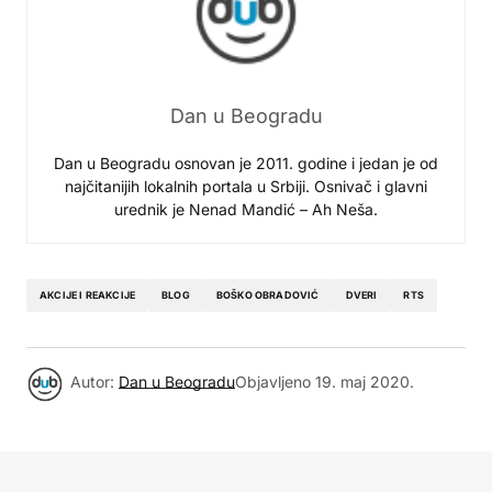
Dan u Beogradu
Dan u Beogradu osnovan je 2011. godine i jedan je od
najčitanijih lokalnih portala u Srbiji. Osnivač i glavni
urednik je Nenad Mandić – Ah Neša.
AKCIJE I REAKCIJE
BLOG
BOŠKO OBRADOVIĆ
DVERI
RTS
Autor:
Dan u Beogradu
Objavljeno
19. maj 2020.