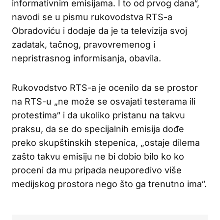
informativnim emisijama. I to od prvog dana“,
navodi se u pismu rukovodstva RTS-a
Obradoviću i dodaje da je ta televizija svoj
zadatak, tačnog, pravovremenog i
nepristrasnog informisanja, obavila.
Rukovodstvo RTS-a je ocenilo da se prostor
na RTS-u „ne može se osvajati testerama ili
protestima“ i da ukoliko pristanu na takvu
praksu, da se do specijalnih emisija dođe
preko skupštinskih stepenica, „ostaje dilema
zašto takvu emisiju ne bi dobio bilo ko ko
proceni da mu pripada neuporedivo više
medijskog prostora nego što ga trenutno ima“.