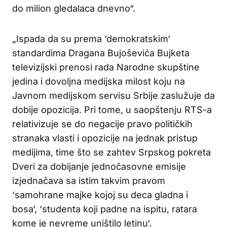
do milion gledalaca dnevno“.
„Ispada da su prema ‘demokratskim‘
standardima Dragana Bujoševića Bujketa
televizijski prenosi rada Narodne skupštine
jedina i dovoljna medijska milost koju na
Javnom medijskom servisu Srbije zaslužuje da
dobije opozicija. Pri tome, u saopštenju RTS-a
relativizuje se do negacije pravo političkih
stranaka vlasti i opozicije na jednak pristup
medijima, time što se zahtev Srpskog pokreta
Dveri za dobijanje jednočasovne emisije
izjednačava sa istim takvim pravom
‘samohrane majke kojoj su deca gladna i
bosa‘, ‘studenta koji padne na ispitu, ratara
kome je nevreme uništilo letinu‘.