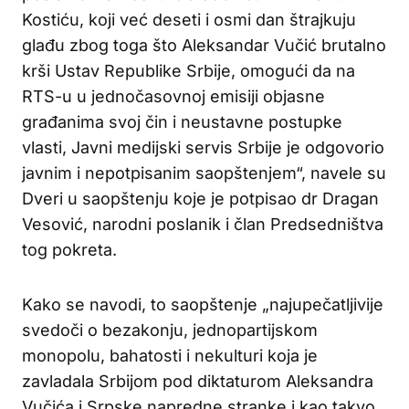
Kostiću, koji već deseti i osmi dan štrajkuju
glađu zbog toga što Aleksandar Vučić brutalno
krši Ustav Republike Srbije, omogući da na
RTS-u u jednočasovnoj emisiji objasne
građanima svoj čin i neustavne postupke
vlasti, Javni medijski servis Srbije je odgovorio
javnim i nepotpisanim saopštenjem“, navele su
Dveri u saopštenju koje je potpisao dr Dragan
Vesović, narodni poslanik i član Predsedništva
tog pokreta.
Kako se navodi, to saopštenje „najupečatljivije
svedoči o bezakonju, jednopartijskom
monopolu, bahatosti i nekulturi koja je
zavladala Srbijom pod diktaturom Aleksandra
Vučića i Srpske napredne stranke i kao takvo