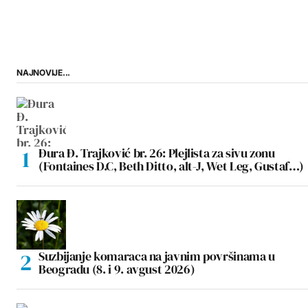
NAJNOVIJE...
Đura Đ. Trajković br. 26: Plejlista za sivu zonu
(Fontaines D.C, Beth Ditto, alt-J, Wet Leg, Gustaf…)
Suzbijanje komaraca na javnim površinama u
Beogradu (8. i 9. avgust 2026)