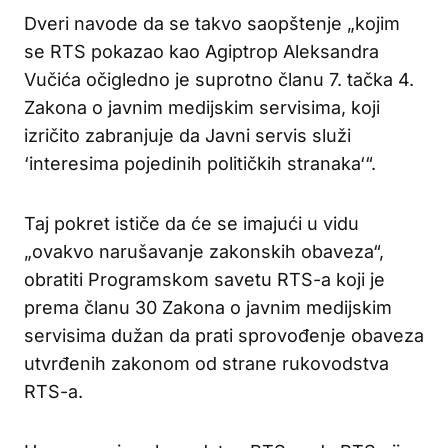
Dveri navode da se takvo saopštenje „kojim
se RTS pokazao kao Agiptrop Aleksandra
Vučića očigledno je suprotno članu 7. tačka 4.
Zakona o javnim medijskim servisima, koji
izričito zabranjuje da Javni servis služi
‘interesima pojedinih političkih stranaka‘“.
Taj pokret ističe da će se imajući u vidu
„ovakvo narušavanje zakonskih obaveza“,
obratiti Programskom savetu RTS-a koji je
prema članu 30 Zakona o javnim medijskim
servisima dužan da prati sprovođenje obaveza
utvrđenih zakonom od strane rukovodstva
RTS-a.