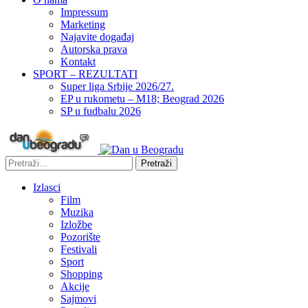
Impressum
Marketing
Najavite događaj
Autorska prava
Kontakt
SPORT – REZULTATI
Super liga Srbije 2026/27.
EP u rukometu – M18; Beograd 2026
SP u fudbalu 2026
Pretraži
Izlasci
Film
Muzika
Izložbe
Pozorište
Festivali
Sport
Shopping
Akcije
Sajmovi