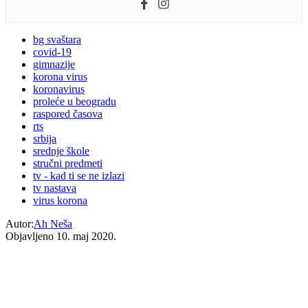
bg svaštara
covid-19
gimnazije
korona virus
koronavirus
proleće u beogradu
raspored časova
rts
srbija
srednje škole
stručni predmeti
tv - kad ti se ne izlazi
tv nastava
virus korona
Autor:
Ah Neša
Objavljeno
10. maj 2020.