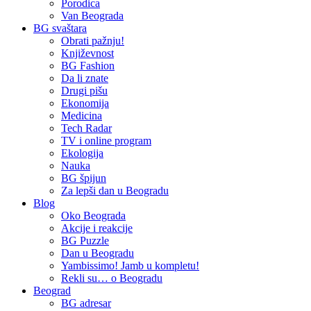
Porodica
Van Beograda
BG svaštara
Obrati pažnju!
Književnost
BG Fashion
Da li znate
Drugi pišu
Ekonomija
Medicina
Tech Radar
TV i online program
Ekologija
Nauka
BG špijun
Za lepši dan u Beogradu
Blog
Oko Beograda
Akcije i reakcije
BG Puzzle
Dan u Beogradu
Yambissimo! Jamb u kompletu!
Rekli su… o Beogradu
Beograd
BG adresar