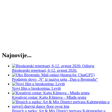
Najnovije...
Bioskopski repertoari, 6-12. avgust 2026.
Prodajem slovo „N“ iz naziva sajta „Dan u Beogradu“
Novi film u bioskopima: Leviti
Kreativni centar: Katja Klimova – Mlađa sestra
Brunch u parku: Art & Mix District pretvara Kalemegdan u