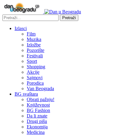
Pretraži
Izlasci
Film
Muzika
Izložbe
Pozorište
Festivali
Sport
Shopping
Akcije
Sajmovi
Porodica
Van Beograda
BG svaštara
Obrati pažnju!
Književnost
BG Fashion
Da li znate
Drugi pišu
Ekonomija
Medicina