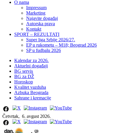
O nama
Impressum
Marketing
Najavite događaj
Autorska prava
Kontakt
SPORT – REZULTATI
Super liga Srbije 2026/27.
EP u rukometu – M18; Beograd 2026
SP u fudbalu 2026
Kalendar za 2026.
Aktuelni događaji
BG servis
BG za DŽ
Horoskop
Kvalitet vazduha
Azbuka Beograda
Sahrane i kremacije
Četvrtak,
6. avgust 2026.