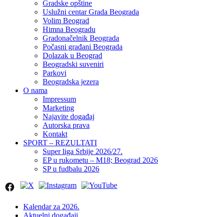
Gradske opštine
Uslužni centar Grada Beograda
Volim Beograd
Himna Beogradu
Gradonačelnik Beograda
Počasni građani Beograda
Dolazak u Beograd
Beogradski suveniri
Parkovi
Beogradska jezera
O nama
Impressum
Marketing
Najavite događaj
Autorska prava
Kontakt
SPORT – REZULTATI
Super liga Srbije 2026/27.
EP u rukometu – M18; Beograd 2026
SP u fudbalu 2026
Kalendar za 2026.
Aktuelni događaji