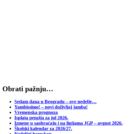
Obrati pažnju…
Sedam dana u Beogradu – ove nedelje…
Yambissimo! – novi doživljaj jamba!
Vremenska prognoza
Isplata penzija za jul 2026.
Izmene u saobraćaju i na linijama JGP – avgust 2026.
Školski kalendar za 2026/27.
Nedeljni horoskop