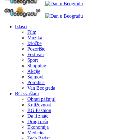
Izlasci
Film
Muzika
Izložbe
Pozorište
Festivali
Sport
Shopping
Akcije
Sajmovi
Porodica
Van Beograda
BG svaštara
Obrati pažnju!
Književnost
BG Fashion
Da li znate
Drugi pišu
Ekonomija
Medicina
Tech Radar