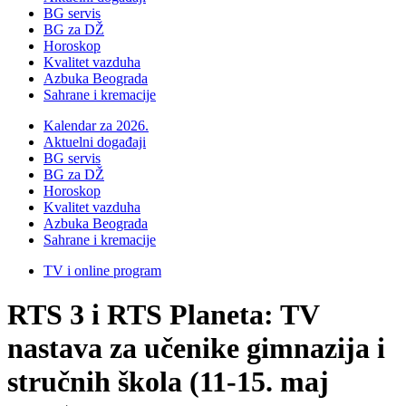
BG servis
BG za DŽ
Horoskop
Kvalitet vazduha
Azbuka Beograda
Sahrane i kremacije
Kalendar za 2026.
Aktuelni događaji
BG servis
BG za DŽ
Horoskop
Kvalitet vazduha
Azbuka Beograda
Sahrane i kremacije
TV i online program
RTS 3 i RTS Planeta: TV
nastava za učenike gimnazija i
stručnih škola (11-15. maj