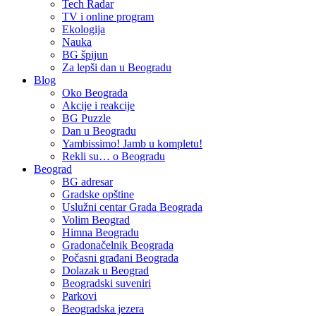
Tech Radar
TV i online program
Ekologija
Nauka
BG špijun
Za lepši dan u Beogradu
Blog
Oko Beograda
Akcije i reakcije
BG Puzzle
Dan u Beogradu
Yambissimo! Jamb u kompletu!
Rekli su… o Beogradu
Beograd
BG adresar
Gradske opštine
Uslužni centar Grada Beograda
Volim Beograd
Himna Beogradu
Gradonačelnik Beograda
Počasni građani Beograda
Dolazak u Beograd
Beogradski suveniri
Parkovi
Beogradska jezera