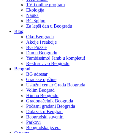
TV i online program
Ekologija
Nauka
BG špijun
Za lepši dan u Beogradu
Blog
Oko Beograda
Akcije i reakcije
BG Puzzle
Dan u Beogradu
Yambissimo! Jamb u kompletu!
Rekli su… o Beogradu
Beograd
BG adresar
Gradske opštine
Uslužni centar Grada Beograda
Volim Beograd
Himna Beogradu
Gradonačelnik Beograda
Počasni građani Beograda
Dolazak u Beograd
Beogradski suveniri
Parkovi
Beogradska jezera
O nama