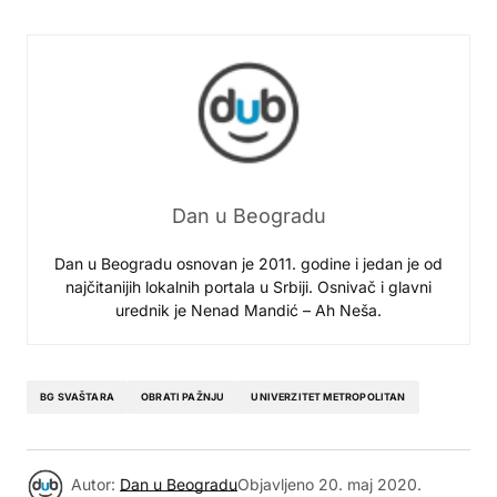
Dan u Beogradu
Dan u Beogradu osnovan je 2011. godine i jedan je od
najčitanijih lokalnih portala u Srbiji. Osnivač i glavni
urednik je Nenad Mandić – Ah Neša.
BG SVAŠTARA
OBRATI PAŽNJU
UNIVERZITET METROPOLITAN
Autor:
Dan u Beogradu
Objavljeno
20. maj 2020.