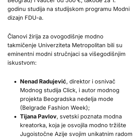
Beograd) i vaučer od 500 €, takođe za 1.
godinu studija na studijskom programu Modni
dizajn FDU-a.
Članovi žirija za ovogodišnje modno
takmičenje Univerziteta Metropolitan bili su
eminentni modni stručnjaci sa višegodišnjim
iskustvom:
Nenad Radujević
, direktor i osnivač
Modnog studija Click, i autor modnog
projekta Beogradska nedelja mode
(Belgrade Fashion Week);
Tijana Pavlov
, svetski poznata modna
kreatorka, koja je osvojila modno tržište
Jugoistočne Azije svojim unikatnim radom