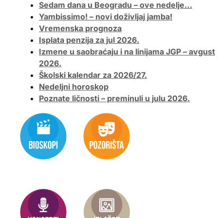
Sedam dana u Beogradu – ove nedelje…
Yambissimo! – novi doživljaj jamba!
Vremenska prognoza
Isplata penzija za jul 2026.
Izmene u saobraćaju i na linijama JGP – avgust
2026.
Školski kalendar za 2026/27.
Nedeljni horoskop
Poznate ličnosti – preminuli u julu 2026.