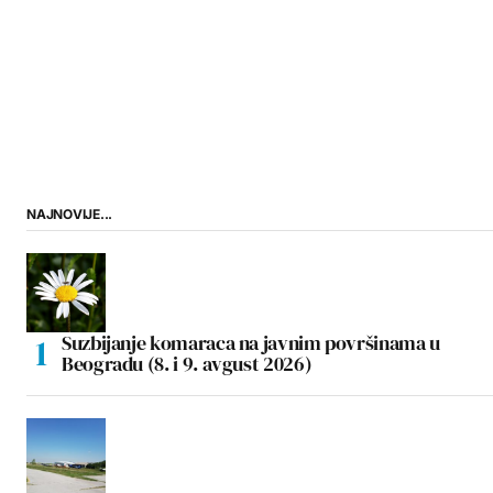
NAJNOVIJE...
Suzbijanje komaraca na javnim površinama u
Beogradu (8. i 9. avgust 2026)