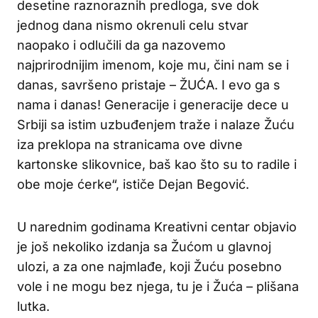
desetine raznoraznih predloga, sve dok
jednog dana nismo okrenuli celu stvar
naopako i odlučili da ga nazovemo
najprirodnijim imenom, koje mu, čini nam se i
danas, savršeno pristaje – ŽUĆA. I evo ga s
nama i danas! Generacije i generacije dece u
Srbiji sa istim uzbuđenjem traže i nalaze Žuću
iza preklopa na stranicama ove divne
kartonske slikovnice, baš kao što su to radile i
obe moje ćerke“, ističe Dejan Begović.
U narednim godinama Kreativni centar objavio
je još nekoliko izdanja sa Žućom u glavnoj
ulozi, a za one najmlađe, koji Žuću posebno
vole i ne mogu bez njega, tu je i Žuća – plišana
lutka.