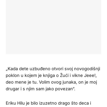
„Kada dete uzbuđeno otvori svoj novogodišnji
poklon u kojem je knjiga o Žući i vikne Jeee!,
deo mene je tu. Volim ovog junaka, on je moj
drugar i s njim sam jako povezan“.
Eriku Hilu je bilo izuzetno drago što deca i