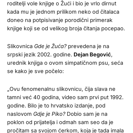
roditelji vole knjige o Žući i bio je vrlo dirnut
kada mu je jednom prilikom neko od čitalaca
doneo na potpisivanje porodični primerak
knjige koji se od velikog broja čitanja pocepao.
Slikovnica
Gde je Žuća?
prevedena je na
srpski jezik 2002. godine.
Dejan Begović
,
urednik knjiga o ovom simpatičnom psu, seća
se kako je sve počelo:
„Ovu fenomenalnu slikovnicu, čija slava ne
tamni već 40 godina, video sam prvi put 1992.
godine. Bilo je to hrvatsko izdanje, pod
naslovom
Gdje je Piko?
Dobio sam je na
poklon od prijatelja i odmah sam seo da je
pročitam sa svojom ćerkom, koja je tada imala