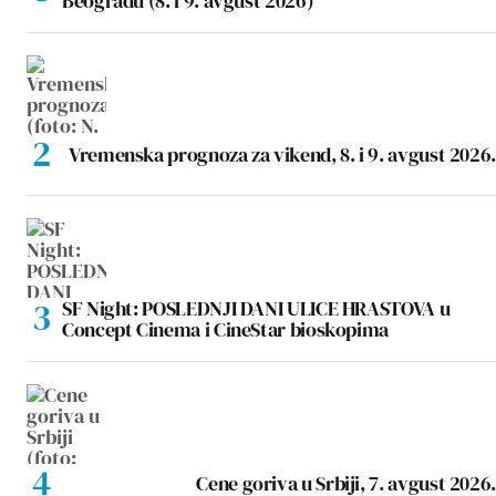
Beogradu (8. i 9. avgust 2026)
Vremenska prognoza za vikend, 8. i 9. avgust 2026.
SF Night: POSLEDNJI DANI ULICE HRASTOVA u
Concept Cinema i CineStar bioskopima
Cene goriva u Srbiji, 7. avgust 2026.