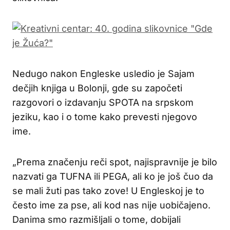
Nedugo nakon Engleske usledio je Sajam
dečjih knjiga u Bolonji, gde su započeti
razgovori o izdavanju SPOTA na srpskom
jeziku, kao i o tome kako prevesti njegovo
ime.
„Prema značenju reči spot, najispravnije je bilo
nazvati ga TUFNA ili PEGA, ali ko je još čuo da
se mali žuti pas tako zove! U Engleskoj je to
često ime za pse, ali kod nas nije uobičajeno.
Danima smo razmišljali o tome, dobijali