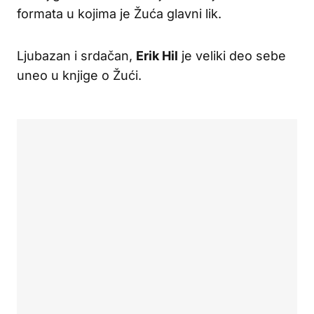
formata u kojima je Žuća glavni lik.
Ljubazan i srdačan,
Erik Hil
je veliki deo sebe
uneo u knjige o Žući.