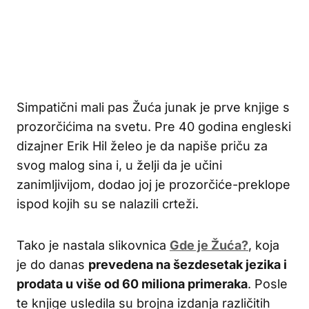
Simpatični mali pas Žuća junak je prve knjige s
prozorčićima na svetu. Pre 40 godina engleski
dizajner Erik Hil želeo je da napiše priču za
svog malog sina i, u želji da je učini
zanimljivijom, dodao joj je prozorčiće-preklope
ispod kojih su se nalazili crteži.
Tako je nastala slikovnica
Gde je Žuća?
, koja
je do danas
prevedena na šezdesetak jezika i
prodata u više od 60 miliona primeraka
. Posle
te knjige usledila su brojna izdanja različitih