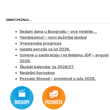
OBRATI PAŽNJU…
Sedam dana u Beogradu – ove nedelje…
Yambissimo! – novi doživljaj jamba!
Vremenska prognoza
Isplata penzija za jul 2026.
Izmene u saobraćaju i na linijama JGP – avgust
2026.
Školski kalendar za 2026/27.
Nedeljni horoskop
Poznate ličnosti – preminuli u julu 2026.