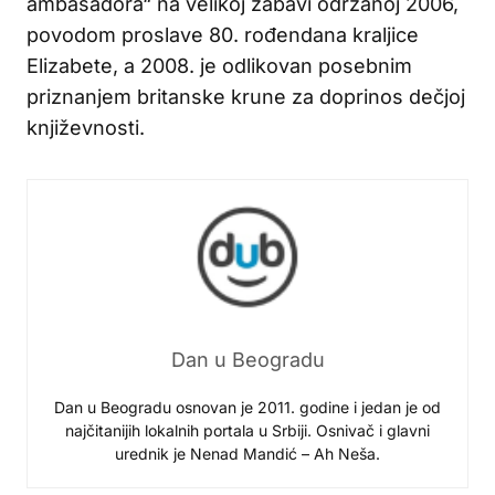
ambasadora“ na velikoj zabavi održanoj 2006,
povodom proslave 80. rođendana kraljice
Elizabete, a 2008. je odlikovan posebnim
priznanjem britanske krune za doprinos dečjoj
književnosti.
Dan u Beogradu
Dan u Beogradu osnovan je 2011. godine i jedan je od
najčitanijih lokalnih portala u Srbiji. Osnivač i glavni
urednik je Nenad Mandić – Ah Neša.