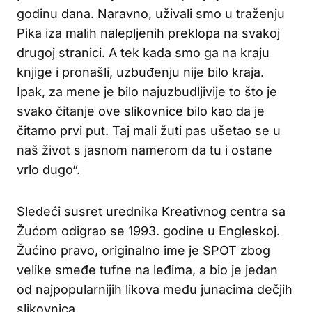
godinu dana. Naravno, uživali smo u traženju
Pika iza malih nalepljenih preklopa na svakoj
drugoj stranici. A tek kada smo ga na kraju
knjige i pronašli, uzbuđenju nije bilo kraja.
Ipak, za mene je bilo najuzbudljivije to što je
svako čitanje ove slikovnice bilo kao da je
čitamo prvi put. Taj mali žuti pas ušetao se u
naš život s jasnom namerom da tu i ostane
vrlo dugo“.
Sledeći susret urednika Kreativnog centra sa
Žućom odigrao se 1993. godine u Engleskoj.
Žućino pravo, originalno ime je SPOT zbog
velike smeđe tufne na leđima, a bio je jedan
od najpopularnijih likova među junacima dečjih
slikovnica.