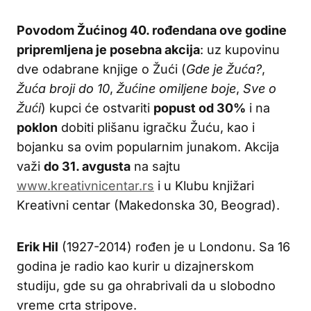
Povodom Žućinog 40. rođendana ove godine
pripremljena je posebna akcija
: uz kupovinu
dve odabrane knjige o Žući (
Gde je Žuća?
,
Žuća broji do 10
,
Žućine omiljene boje
,
Sve o
Žući
) kupci će ostvariti
popust od 30%
i na
poklon
dobiti plišanu igračku Žuću, kao i
bojanku sa ovim popularnim junakom. Akcija
važi
do 31. avgusta
na sajtu
www.kreativnicentar.rs
i u Klubu knjižari
Kreativni centar (Makedonska 30, Beograd).
Erik Hil
(1927-2014) rođen je u Londonu. Sa 16
godina je radio kao kurir u dizajnerskom
studiju, gde su ga ohrabrivali da u slobodno
vreme crta stripove.