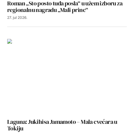
Roman „Sto posto tuđa posla“ u užem izboru za
regionalnu nagradu „Mali princ“
27. jul 2026.
Laguna: Jukihisa Jamamoto – Mala cvećara u
Tokiju