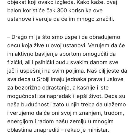
objekat koji ovako izgleda. Kako kaže, ovaj
balon koristiće čak 300 korisnika ove
ustanove i veruje da će im mnogo značiti.
– Drago mi je što smo uspeli da obradujemo
decu koja žive u ovoj ustanovi. Verujem da će
im aktivno bavljenje sportom omogućiti da
fizički, ali i psihički budu svakim danom sve
jači i uspešniji na svim poljima. Naš cilj jeste da
sva deca u Srbiji imaju jednaka prava i uslove
za bezbrižno odrastanje, a kasnije i iste
mogućnosti za napredak i lepši život. Deca su
naša budućnost i zato u njih treba da ulažemo
i verujemo da će oni svojim znanjem, trudom,
energijom i radom našu zemlju u mnogim
oblastima unaprediti – rekao je ministar.