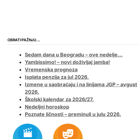
OBRATI PAŽNJU…
Sedam dana u Beogradu – ove nedelje…
Yambissimo! – novi doživljaj jamba!
Vremenska prognoza
Isplata penzija za jul 2026.
Izmene u saobraćaju i na linijama JGP – avgust
2026.
Školski kalendar za 2026/27.
Nedeljni horoskop
Poznate ličnosti – preminuli u julu 2026.