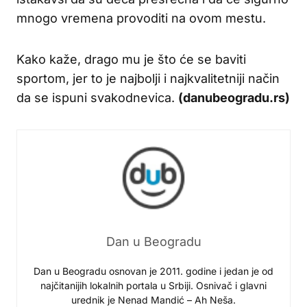
mnogo vremena provoditi na ovom mestu.
Kako kaže, drago mu je što će se baviti
sportom, jer to je najbolji i najkvalitetniji način
da se ispuni svakodnevica.
(danubeogradu.rs)
Dan u Beogradu
Dan u Beogradu osnovan je 2011. godine i jedan je od
najčitanijih lokalnih portala u Srbiji. Osnivač i glavni
urednik je Nenad Mandić – Ah Neša.