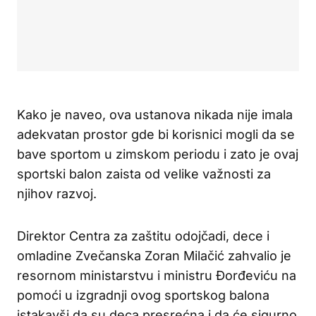
Kako je naveo, ova ustanova nikada nije imala
adekvatan prostor gde bi korisnici mogli da se
bave sportom u zimskom periodu i zato je ovaj
sportski balon zaista od velike važnosti za
njihov razvoj.
Direktor Centra za zaštitu odojčadi, dece i
omladine Zvečanska Zoran Milačić zahvalio je
resornom ministarstvu i ministru Đorđeviću na
pomoći u izgradnji ovog sportskog balona
istakavši da su deca presrećna i da će sigurno