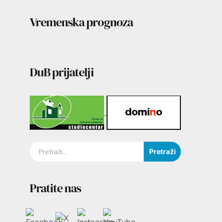
Vremenska prognoza
DuB prijatelji
Pretraži
Pratite nas