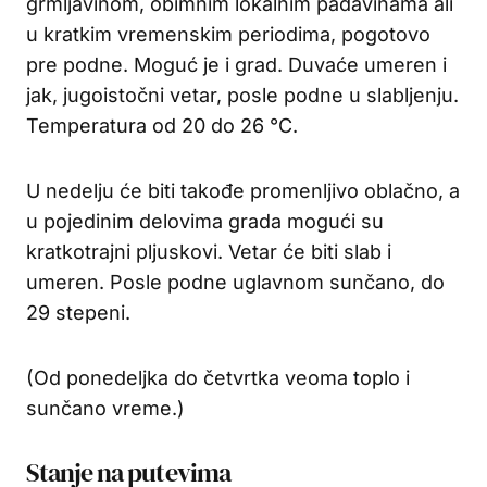
grmljavinom, obimnim lokalnim padavinama ali
u kratkim vremenskim periodima, pogotovo
pre podne. Moguć je i grad. Duvaće umeren i
jak, jugoistočni vetar, posle podne u slabljenju.
Temperatura od 20 do 26 °C.
U nedelju će biti takođe promenljivo oblačno, a
u pojedinim delovima grada mogući su
kratkotrajni pljuskovi. Vetar će biti slab i
umeren. Posle podne uglavnom sunčano, do
29 stepeni.
(Od ponedeljka do četvrtka veoma toplo i
sunčano vreme.)
Stanje na putevima