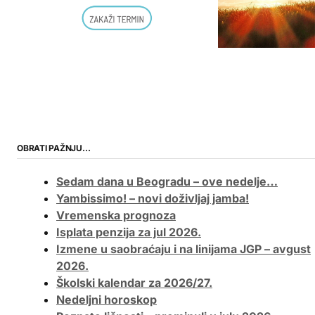
OBRATI PAŽNJU…
Sedam dana u Beogradu – ove nedelje…
Yambissimo! – novi doživljaj jamba!
Vremenska prognoza
Isplata penzija za jul 2026.
Izmene u saobraćaju i na linijama JGP – avgust
2026.
Školski kalendar za 2026/27.
Nedeljni horoskop