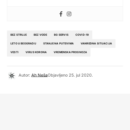
BEZ STRUJE
BEZ VODE
BG SERVIS
COVID-19
LETO U BEOGRADU
STANJE NA PUTEVIMA
VANREDNA SITUACIJA
VESTI
VIRUS KORONA
VREMENSKA PROGNOZA
Autor:
Ah Neša
Objavljeno
25. jul 2020.