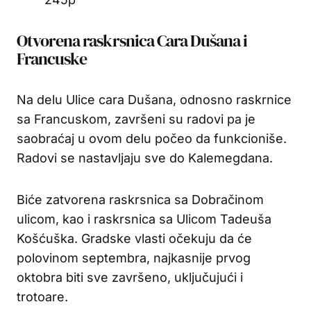
Otvorena raskrsnica Cara Dušana i
Francuske
Na delu Ulice cara Dušana, odnosno raskrnice
sa Francuskom, završeni su radovi pa je
saobraćaj u ovom delu počeo da funkcioniše.
Radovi se nastavljaju sve do Kalemegdana.
Biće zatvorena raskrsnica sa Dobračinom
ulicom, kao i raskrsnica sa Ulicom Tadeuša
Košćuška. Gradske vlasti očekuju da će
polovinom septembra, najkasnije prvog
oktobra biti sve završeno, uključujući i
trotoare.