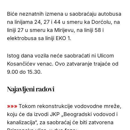
Biće neznatnih izmena u saobraćaju autobusa
na linijama 24, 27 i 44 u smeru ka Dorćolu, na
liniji 27 u smeru ka Mirijevu, na liniji 58 i
elektrobusa sa liniji EKO 1.
Istog dana vozila neće saobraćati ni Ulicom
Kosančićev venac. Ovo zatvaranje trajaće od
9.00 do 15.30.
Najavljeni radovi
»»»
Tokom rekonstrukcije vodovodne mreže,
koju će da izvodi JKP „Beogradski vodovod i
kanalizacija“, za saobraćaj će biti zatvorena