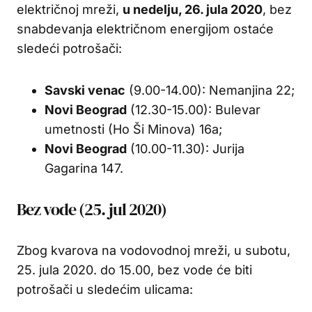
električnoj mreži,
u nedelju, 26. jula 2020
, bez
snabdevanja električnom energijom ostaće
sledeći potrošači:
Savski venac
(9.00-14.00): Nemanjina 22;
Novi Beograd
(12.30-15.00): Bulevar
umetnosti (Ho Ši Minova) 16a;
Novi Beograd
(10.00-11.30): Jurija
Gagarina 147.
Bez vode (25. jul 2020)
Zbog kvarova na vodovodnoj mreži, u subotu,
25. jula 2020. do 15.00, bez vode će biti
potrošači u sledećim ulicama: