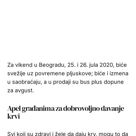
Za vikend u Beogradu, 25. i 26. jula 2020, biće
svežije uz povremene pljuskove; biće i izmena
u saobraćaju, a u prodaji su bus plus dopune
za avgust.
Apel građanima za dobrovoljno davanje
krvi
Svi koji su zdravi i žele da daju krv, mogu to da