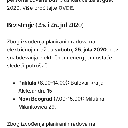
2020. Više pročitajte
OVDE
.
Bez struje (25. i 26. jul 2020)
Zbog izvođenja planiranih radova na
električnoj mreži,
u subotu, 25. jula 2020
, bez
snabdevanja električnom energijom ostaće
sledeći potrošači:
Palilula
(8.00-14.00): Bulevar kralja
Aleksandra 15
Novi Beograd
(7.00-15.00): Milutina
Milankovića 29.
Zbog izvođenja planiranih radova na