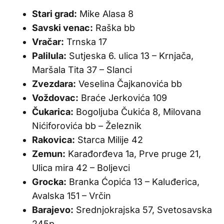
Stari grad:
Mike Alasa 8
Savski venac:
Raška bb
Vračar:
Trnska 17
Palilula:
Sutjeska 6. ulica 13 – Krnjača,
Maršala Tita 37 – Slanci
Zvezdara:
Veselina Čajkanovića bb
Voždovac:
Braće Jerkovića 109
Čukarica:
Bogoljuba Čukića 8, Milovana
Nićiforovića bb – Železnik
Rakovica:
Starca Milije 42
Zemun:
Karađorđeva 1a, Prve pruge 21,
Ulica mira 42 – Boljevci
Grocka:
Branka Ćopića 13 – Kaluđerica,
Avalska 151 – Vrčin
Barajevo:
Srednjokrajska 57, Svetosavska
245p