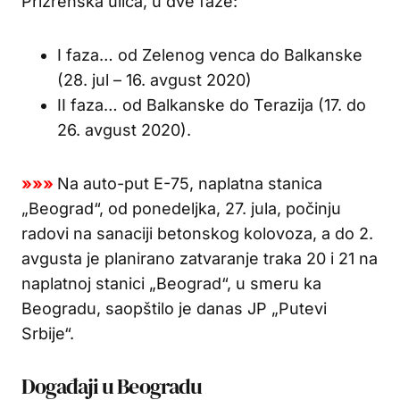
Prizrenska ulica, u dve faze:
I faza… od Zelenog venca do Balkanske
(28. jul – 16. avgust 2020)
II faza… od Balkanske do Terazija (17. do
26. avgust 2020).
»»»
Na auto-put E-75, naplatna stanica
„Beograd“, od ponedeljka, 27. jula, počinju
radovi na sanaciji betonskog kolovoza, a do 2.
avgusta je planirano zatvaranje traka 20 i 21 na
naplatnoj stanici „Beograd“, u smeru ka
Beogradu, saopštilo je danas JP „Putevi
Srbije“.
Događaji u Beogradu