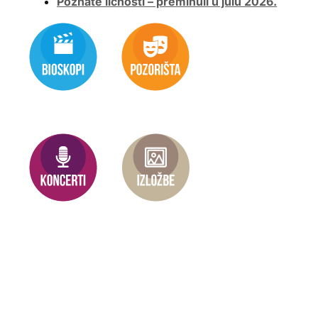
Poznate ličnosti – preminuli u julu 2026.