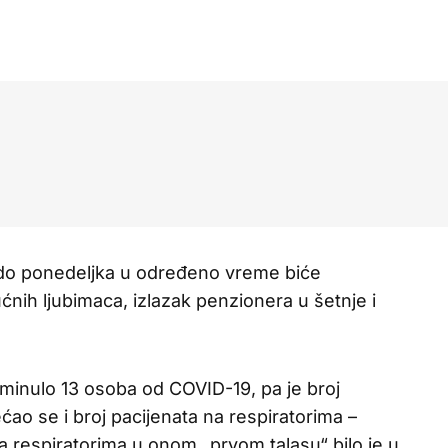
do ponedeljka u određeno vreme biće
ih ljubimaca, izlazak penzionera u šetnje i
reminulo 13 osoba od COVID-19, pa je broj
ao se i broj pacijenata na respiratorima –
na respiratorima u onom „prvom talasu“ bilo je u