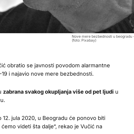
Nove mere bezbednosti u beogradu - 
(foto: Pixabay)
čić obratio se javnosti povodom alarmantne
-19 i najavio nove mere bezbednosti.
gu
zabrana svakog okupljanja više od pet ljudi
u
u.
 12. jula 2020, u Beogradu će ponovo biti
 ćemo videti šta dalje“, rekao je Vučić na