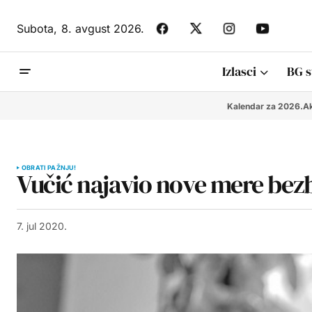
Subota,
8. avgust 2026.
Izlasci
BG s
Kalendar za 2026.
Ak
OBRATI PAŽNJU!
Vučić najavio nove mere bezb
7. jul 2020.