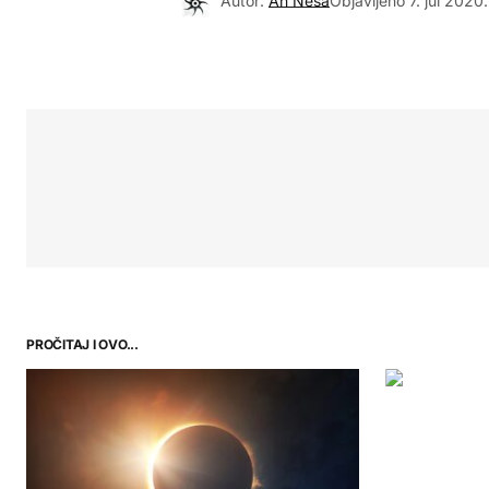
Autor:
Ah Neša
Objavljeno
7. jul 2020.
PROČITAJ I OVO...