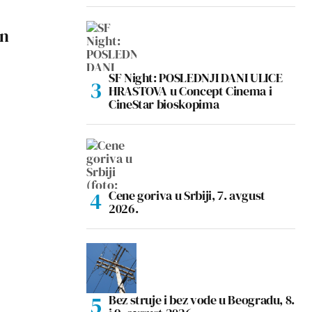
an
SF Night: POSLEDNJI DANI ULICE
HRASTOVA u Concept Cinema i
CineStar bioskopima
Cene goriva u Srbiji, 7. avgust
2026.
Bez struje i bez vode u Beogradu, 8.