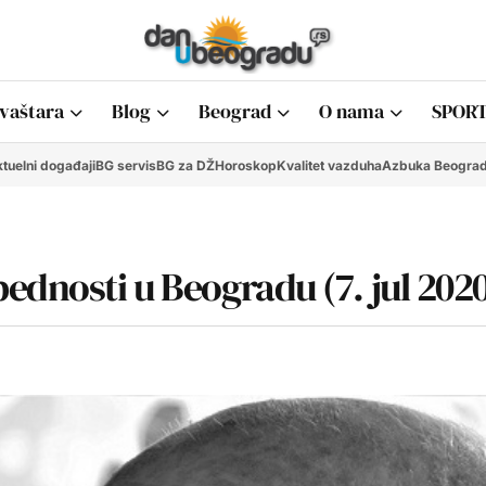
vaštara
Blog
Beograd
O nama
SPORT
tuelni događaji
BG servis
BG za DŽ
Horoskop
Kvalitet vazduha
Azbuka Beogra
ednosti u Beogradu (7. jul 202