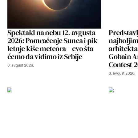
Spektakl na nebu 12. avgusta
Predstavl
2026: Pomračenje Sunca i pik
najbolji
letnje kiše meteora – evo šta
arhitekta
ćemo da vidimo iz Srbije
Gobain A
Contest 
6. avgust 2026.
3. avgust 2026.