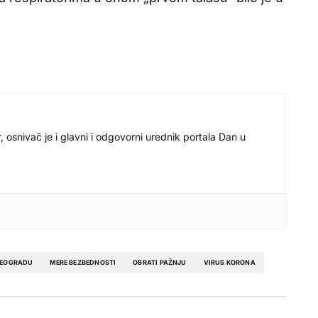
r, osnivač je i glavni i odgovorni urednik portala Dan u
BEOGRADU
MERE BEZBEDNOSTI
OBRATI PAŽNJU
VIRUS KORONA