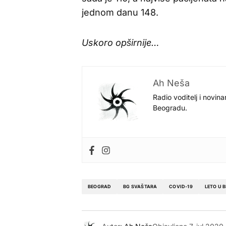
jednom danu 148.
Uskoro opširnije…
Ah Neša
Radio voditelj i novina
Beogradu.
BEOGRAD
BG SVAŠTARA
COVID-19
LETO U 