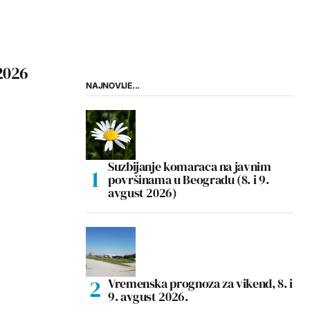
2026
NAJNOVIJE...
Suzbijanje komaraca na javnim
površinama u Beogradu (8. i 9.
avgust 2026)
Vremenska prognoza za vikend, 8. i
9. avgust 2026.