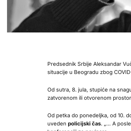
Predsednik Srbije Aleksandar Vu
situacije u Beogradu zbog COVID
Od sutra, 8. jula, stupiće na sna
zatvorenom ili otvorenom prostor
Od petka do ponedeljka, od 10. do
uveden
policijski čas
. „… A posle