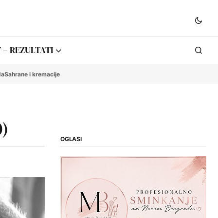
 – REZULTATI
da
Sahrane i kremacije
0)
OGLASI