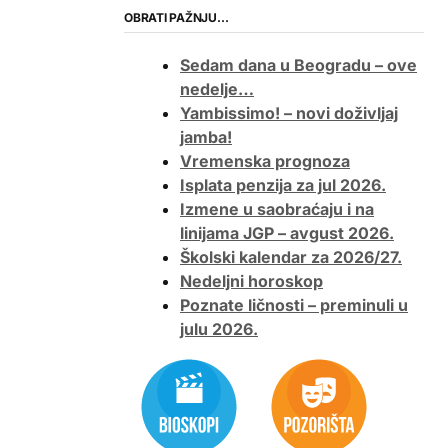
OBRATI PAŽNJU…
Sedam dana u Beogradu – ove
nedelje…
Yambissimo! – novi doživljaj
jamba!
Vremenska prognoza
Isplata penzija za jul 2026.
Izmene u saobraćaju i na
linijama JGP – avgust 2026.
Školski kalendar za 2026/27.
Nedeljni horoskop
Poznate ličnosti – preminuli u
julu 2026.