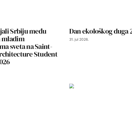
jali Srbiju među
Dan ekološkog duga 
m mladim
31. jul 2026.
ma sveta na Saint-
rchitecture Student
2026