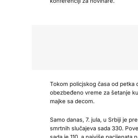
konferenciji za novinare.
Tokom policjskog časa od petka 
obezbeđeno vreme za šetanje kućn
majke sa decom.
Samo danas, 7. jula, u Srbiji je p
smrtnih slučajeva sada 330. Poveć
sada je 110, a najviše pacijenata 