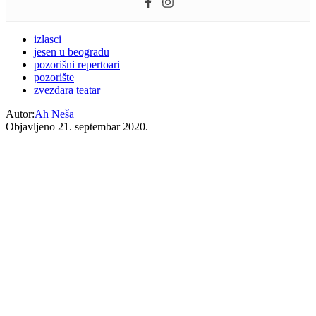
izlasci
jesen u beogradu
pozorišni repertoari
pozorište
zvezdara teatar
Autor:
Ah Neša
Objavljeno
21. septembar 2020.