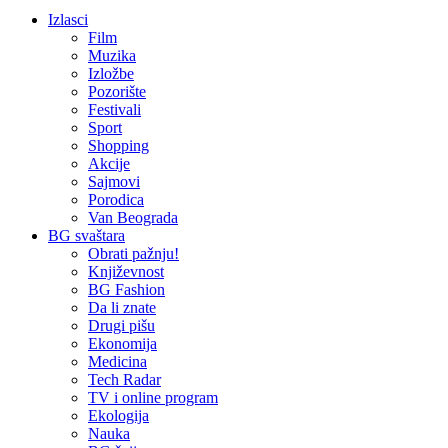
Izlasci
Film
Muzika
Izložbe
Pozorište
Festivali
Sport
Shopping
Akcije
Sajmovi
Porodica
Van Beograda
BG svaštara
Obrati pažnju!
Književnost
BG Fashion
Da li znate
Drugi pišu
Ekonomija
Medicina
Tech Radar
TV i online program
Ekologija
Nauka