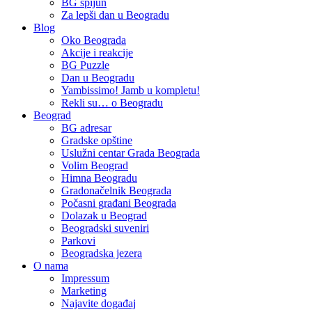
BG špijun
Za lepši dan u Beogradu
Blog
Oko Beograda
Akcije i reakcije
BG Puzzle
Dan u Beogradu
Yambissimo! Jamb u kompletu!
Rekli su… o Beogradu
Beograd
BG adresar
Gradske opštine
Uslužni centar Grada Beograda
Volim Beograd
Himna Beogradu
Gradonačelnik Beograda
Počasni građani Beograda
Dolazak u Beograd
Beogradski suveniri
Parkovi
Beogradska jezera
O nama
Impressum
Marketing
Najavite događaj