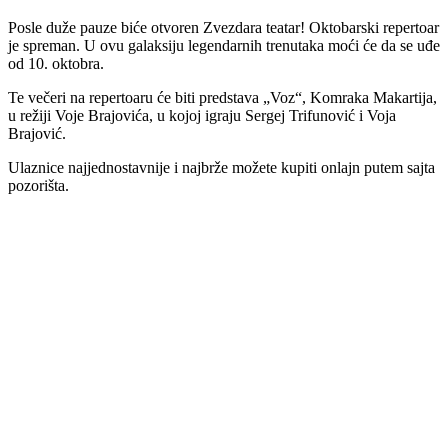
Posle duže pauze biće otvoren Zvezdara teatar! Oktobarski repertoar
je spreman. U ovu galaksiju legendarnih trenutaka moći će da se uđe
od 10. oktobra.
Te večeri na repertoaru će biti predstava „Voz“, Komraka Makartija,
u režiji Voje Brajovića, u kojoj igraju Sergej Trifunović i Voja
Brajović.
Ulaznice najjednostavnije i najbrže možete kupiti onlajn putem sajta
pozorišta.