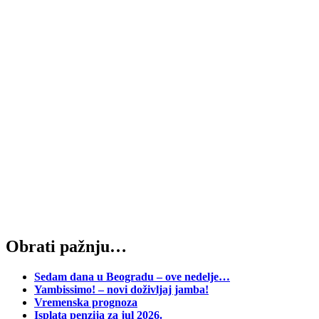
Obrati pažnju…
Sedam dana u Beogradu – ove nedelje…
Yambissimo! – novi doživljaj jamba!
Vremenska prognoza
Isplata penzija za jul 2026.