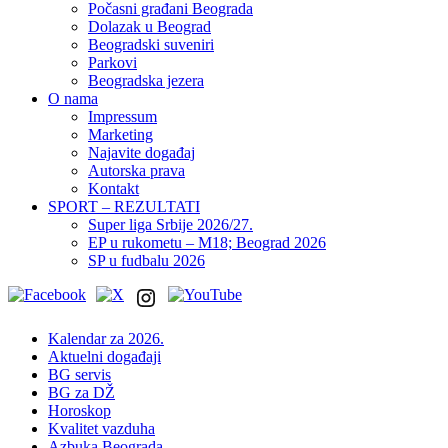
Počasni građani Beograda
Dolazak u Beograd
Beogradski suveniri
Parkovi
Beogradska jezera
O nama
Impressum
Marketing
Najavite događaj
Autorska prava
Kontakt
SPORT – REZULTATI
Super liga Srbije 2026/27.
EP u rukometu – M18; Beograd 2026
SP u fudbalu 2026
Kalendar za 2026.
Aktuelni događaji
BG servis
BG za DŽ
Horoskop
Kvalitet vazduha
Azbuka Beograda