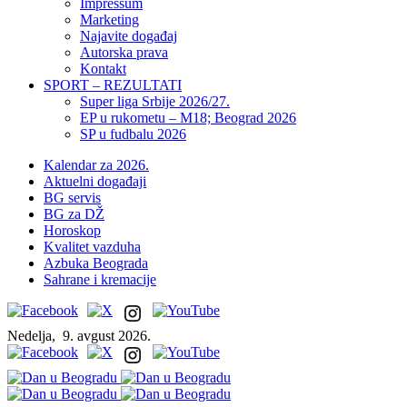
Impressum
Marketing
Najavite događaj
Autorska prava
Kontakt
SPORT – REZULTATI
Super liga Srbije 2026/27.
EP u rukometu – M18; Beograd 2026
SP u fudbalu 2026
Kalendar za 2026.
Aktuelni događaji
BG servis
BG za DŽ
Horoskop
Kvalitet vazduha
Azbuka Beograda
Sahrane i kremacije
Nedelja,
9. avgust 2026.