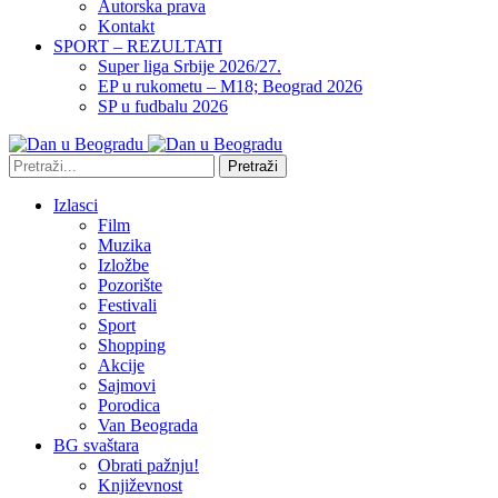
Autorska prava
Kontakt
SPORT – REZULTATI
Super liga Srbije 2026/27.
EP u rukometu – M18; Beograd 2026
SP u fudbalu 2026
Pretraži
Izlasci
Film
Muzika
Izložbe
Pozorište
Festivali
Sport
Shopping
Akcije
Sajmovi
Porodica
Van Beograda
BG svaštara
Obrati pažnju!
Književnost