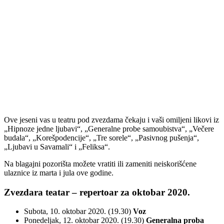
Ove jeseni vas u teatru pod zvezdama čekaju i vaši omiljeni likovi iz
„Hipnoze jedne ljubavi“, „Generalne probe samoubistva“, „Večere
budala“, „Korešpodencije“, „Tre sorele“, „Pasivnog pušenja“,
„Ljubavi u Savamali“ i „Feliksa“.
Na blagajni pozorišta možete vratiti ili zameniti neiskorišćene
ulaznice iz marta i jula ove godine.
Zvezdara teatar – repertoar za oktobar 2020.
Subota, 10. oktobar 2020. (19.30)
Voz
Ponedeljak, 12. oktobar 2020. (19.30)
Generalna proba