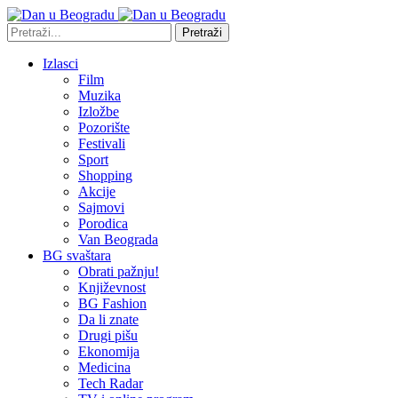
Pretraži
Izlasci
Film
Muzika
Izložbe
Pozorište
Festivali
Sport
Shopping
Akcije
Sajmovi
Porodica
Van Beograda
BG svaštara
Obrati pažnju!
Književnost
BG Fashion
Da li znate
Drugi pišu
Ekonomija
Medicina
Tech Radar