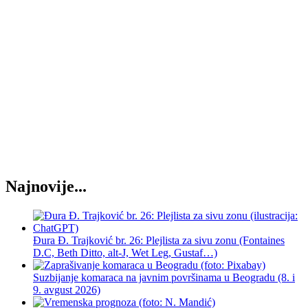
Najnovije...
Đura Đ. Trajković br. 26: Plejlista za sivu zonu (Fontaines
D.C, Beth Ditto, alt-J, Wet Leg, Gustaf…)
Suzbijanje komaraca na javnim površinama u Beogradu (8. i
9. avgust 2026)