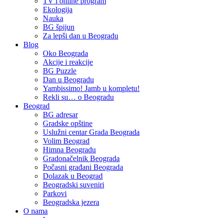
TV i online program
Ekologija
Nauka
BG špijun
Za lepši dan u Beogradu
Blog
Oko Beograda
Akcije i reakcije
BG Puzzle
Dan u Beogradu
Yambissimo! Jamb u kompletu!
Rekli su… o Beogradu
Beograd
BG adresar
Gradske opštine
Uslužni centar Grada Beograda
Volim Beograd
Himna Beogradu
Gradonačelnik Beograda
Počasni građani Beograda
Dolazak u Beograd
Beogradski suveniri
Parkovi
Beogradska jezera
O nama