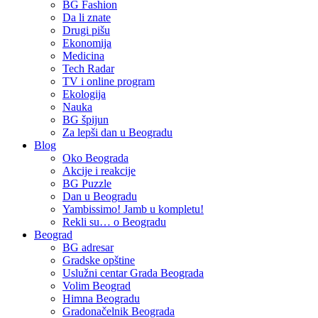
BG Fashion
Da li znate
Drugi pišu
Ekonomija
Medicina
Tech Radar
TV i online program
Ekologija
Nauka
BG špijun
Za lepši dan u Beogradu
Blog
Oko Beograda
Akcije i reakcije
BG Puzzle
Dan u Beogradu
Yambissimo! Jamb u kompletu!
Rekli su… o Beogradu
Beograd
BG adresar
Gradske opštine
Uslužni centar Grada Beograda
Volim Beograd
Himna Beogradu
Gradonačelnik Beograda