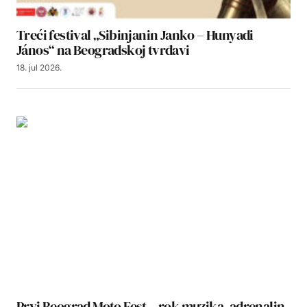
Treći festival „Sibinjanin Janko – Hunyadi
János“ na Beogradskoj tvrđavi
18. jul 2026.
Prvi Beograd Moto Fest – rok muzika, adrenalin