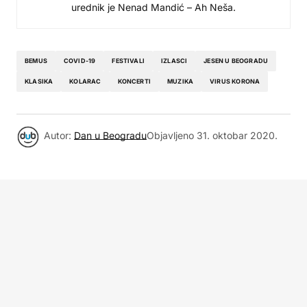
urednik je Nenad Mandić – Ah Neša.
BEMUS
COVID-19
FESTIVALI
IZLASCI
JESEN U BEOGRADU
KLASIKA
KOLARAC
KONCERTI
MUZIKA
VIRUS KORONA
Autor:
Dan u Beogradu
Objavljeno
31. oktobar 2020.