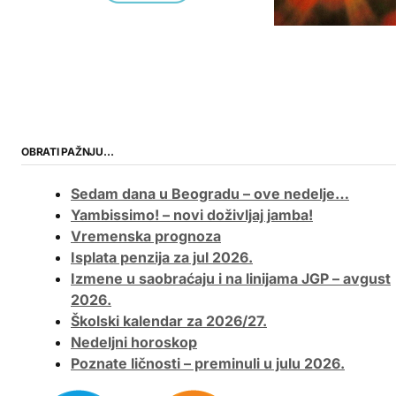
OBRATI PAŽNJU…
Sedam dana u Beogradu – ove nedelje…
Yambissimo! – novi doživljaj jamba!
Vremenska prognoza
Isplata penzija za jul 2026.
Izmene u saobraćaju i na linijama JGP – avgust
2026.
Školski kalendar za 2026/27.
Nedeljni horoskop
Poznate ličnosti – preminuli u julu 2026.