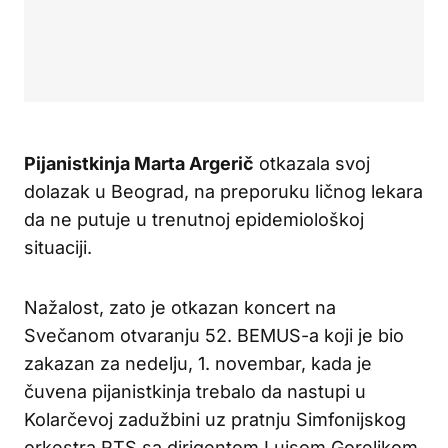
Pijanistkinja Marta Argerič
otkazala svoj
dolazak u Beograd, na preporuku ličnog lekara
da ne putuje u trenutnoj epidemiološkoj
situaciji.
Nažalost, zato je otkazan koncert na
Svečanom otvaranju 52. BEMUS-a koji je bio
zakazan za nedelju, 1. novembar, kada je
čuvena pijanistkinja trebalo da nastupi u
Kolarčevoj zadužbini uz pratnju Simfonijskog
orkestra RTS sa dirigentom Luisom Gorelikom.