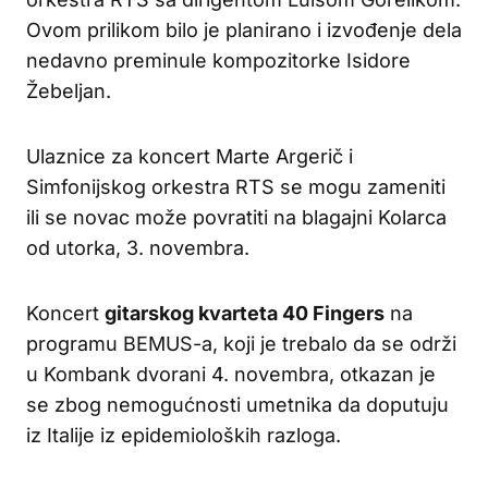
Ovom prilikom bilo je planirano i izvođenje dela
nedavno preminule kompozitorke Isidore
Žebeljan.
Ulaznice za koncert Marte Argerič i
Simfonijskog orkestra RTS se mogu zameniti
ili se novac može povratiti na blagajni Kolarca
od utorka, 3. novembra.
Koncert
gitarskog kvarteta 40 Fingers
na
programu BEMUS-a, koji je trebalo da se održi
u Kombank dvorani 4. novembra, otkazan je
se zbog nemogućnosti umetnika da doputuju
iz Italije iz epidemioloških razloga.