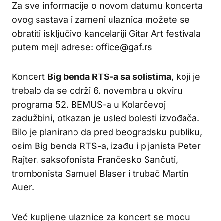
Za sve informacije o novom datumu koncerta
ovog sastava i zameni ulaznica možete se
obratiti isključivo kancelariji Gitar Art festivala
putem mejl adrese: office@gaf.rs
Koncert
Big benda RTS-a sa solistima
, koji je
trebalo da se održi 6. novembra u okviru
programa 52. BEMUS-a u Kolarčevoj
zadužbini, otkazan je usled bolesti izvođača.
Bilo je planirano da pred beogradsku publiku,
osim Big benda RTS-a, izađu i pijanista Peter
Rajter, saksofonista Frančesko Sančuti,
trombonista Samuel Blaser i trubač Martin
Auer.
Već kupljene ulaznice za koncert se mogu