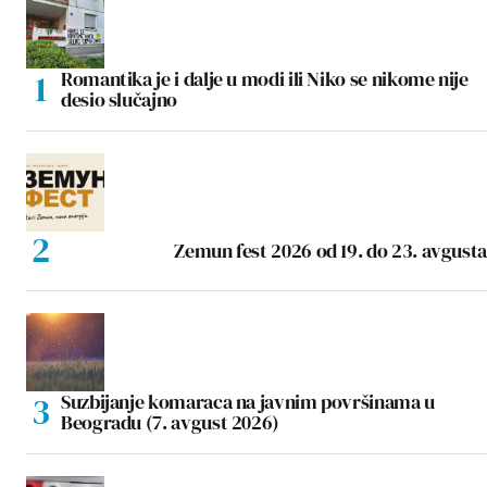
Romantika je i dalje u modi ili Niko se nikome nije
desio slučajno
Zemun fest 2026 od 19. do 23. avgusta
Suzbijanje komaraca na javnim površinama u
Beogradu (7. avgust 2026)