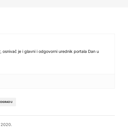
r, osnivač je i glavni i odgovorni urednik portala Dan u
BEOGRADU
r 2020.