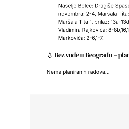
Naselje Boleč: Dragiše Spas
novembra: 2-4, Maršala Tita:
Maršala Tita 1. prilaz: 13a-13
Vladimira Rajkovića: 8-8b,16,1a
Markovića: 2-6,1-7.
💧 Bez vode u Beogradu – plani
Nema planiranih radova…