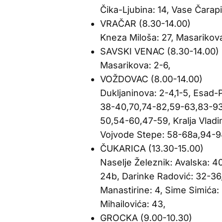
Čika-Ljubina: 14, Vase Čarapi
VRAČAR (8.30-14.00)
Kneza Miloša: 27, Masarikova
SAVSKI VENAC (8.30-14.00)
Masarikova: 2-6,
VOŽDOVAC (8.00-14.00)
Dukljaninova: 2-4,1-5, Esad-P
38-40,70,74-82,59-63,83-93, 
50,54-60,47-59, Kralja Vladim
Vojvode Stepe: 58-68a,94-94
ČUKARICA (13.30-15.00)
Naselje Železnik: Avalska: 4
24b, Darinke Radović: 32-36,
Manastirine: 4, Sime Simića: 4
Mihailovića: 43,
GROCKA (9.00-10.30)