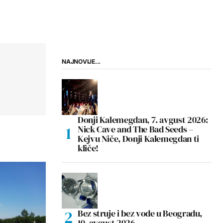
NAJNOVIJE...
Donji Kalemegdan, 7. avgust 2026:
Nick Cave and The Bad Seeds –
Kejvu Niče, Donji Kalemegdan ti
kliče!
Bez struje i bez vode u Beogradu,
10. avgust 2026.