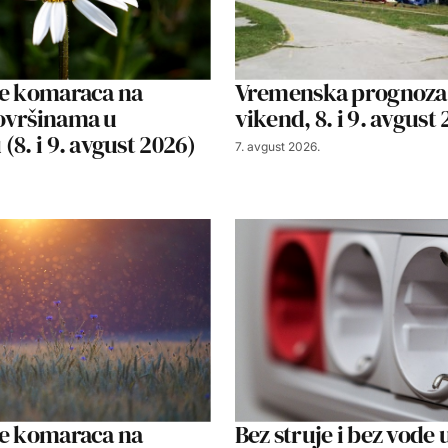
je komaraca na
Vremenska prognoza
ovršinama u
vikend, 8. i 9. avgust
(8. i 9. avgust 2026)
7. avgust 2026.
je komaraca na
Bez struje i bez vode 