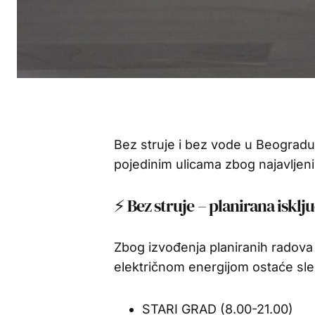
Bez struje i bez vode u Beogradu,
pojedinim ulicama zbog najavljeni
⚡ Bez struje – planirana isklj
Zbog izvođenja planiranih radova
električnom energijom ostaće sle
STARI GRAD (8.00-21.00)