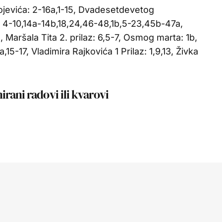
ojevića: 2-16a,1-15, Dvadesetdevetog
 4-10,14a-14b,18,24,46-48,1b,5-23,45b-47a,
d, Maršala Tita 2. prilaz: 6,5-7, Osmog marta: 1b,
,15-17, Vladimira Rajkovića 1 Prilaz: 1,9,13, Živka
rani radovi ili kvarovi