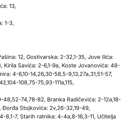
ća: 13,
: 1-3,
ašina: 12, Gostivarska: 2-32,1-35, Jove Ilića:
Kirila Savića: 2-6,1-9a, Koste Jovanovića: 48-
ira: 4-6,10-14,26,30-58,5-9,13,27a,31,51-57,
ž,104-108,75-75,93-111a,115,
0-48,52-74,78-82, Branka Radičevića: 2-12a,18-
 Đorđa Stojkovića: 2v,26-32,19-49,
-8,1-7, Starih ratnika: 4-4a,8-16,3-11, Učitelja