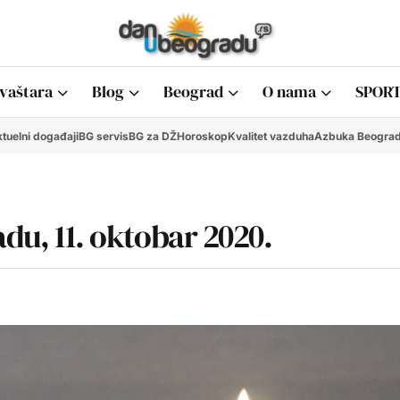
vaštara
Blog
Beograd
O nama
SPORT
tuelni događaji
BG servis
BG za DŽ
Horoskop
Kvalitet vazduha
Azbuka Beogra
adu, 11. oktobar 2020.