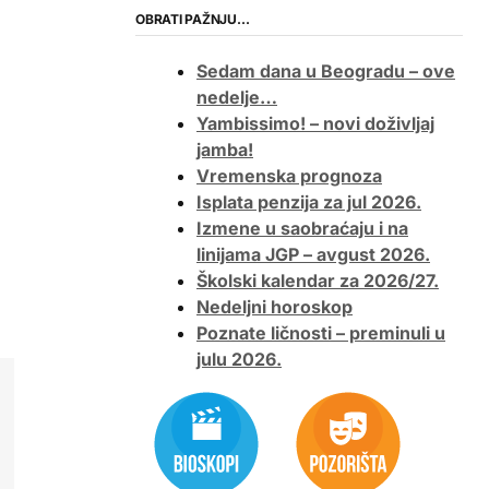
OBRATI PAŽNJU…
Sedam dana u Beogradu – ove
nedelje…
Yambissimo! – novi doživljaj
jamba!
Vremenska prognoza
Isplata penzija za jul 2026.
Izmene u saobraćaju i na
linijama JGP – avgust 2026.
Školski kalendar za 2026/27.
Nedeljni horoskop
Poznate ličnosti – preminuli u
julu 2026.