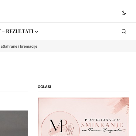
 – REZULTATI
da
Sahrane i kremacije
OGLASI