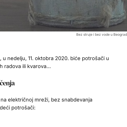
Bez struje i bez vode u Beograd
 u nedelju, 11. oktobra 2020. biće potrošači u
h radova ili kvarova…
učenja
 na električnoj mreži, bez snabdevanja
deći potrošači: