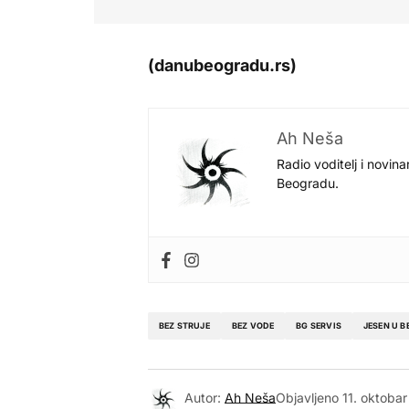
(danubeogradu.rs)
Ah Neša
Radio voditelj i novina
Beogradu.
BEZ STRUJE
BEZ VODE
BG SERVIS
JESEN U 
Autor:
Ah Neša
Objavljeno
11. oktoba