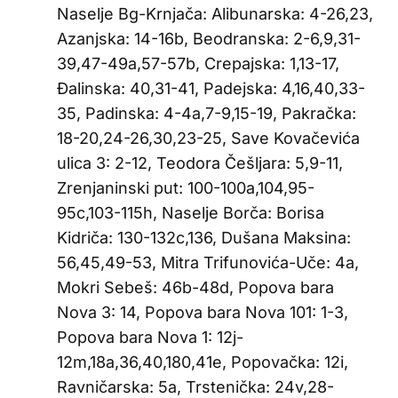
Naselje Bg-Krnjača: Alibunarska: 4-26,23,
Azanjska: 14-16b, Beodranska: 2-6,9,31-
39,47-49a,57-57b, Crepajska: 1,13-17,
Đalinska: 40,31-41, Padejska: 4,16,40,33-
35, Padinska: 4-4a,7-9,15-19, Pakračka:
18-20,24-26,30,23-25, Save Kovačevića
ulica 3: 2-12, Teodora Češljara: 5,9-11,
Zrenjaninski put: 100-100a,104,95-
95c,103-115h, Naselje Borča: Borisa
Kidriča: 130-132c,136, Dušana Maksina:
56,45,49-53, Mitra Trifunovića-Uče: 4a,
Mokri Sebeš: 46b-48d, Popova bara
Nova 3: 14, Popova bara Nova 101: 1-3,
Popova bara Nova 1: 12j-
12m,18a,36,40,180,41e, Popovačka: 12i,
Ravničarska: 5a, Trstenička: 24v,28-