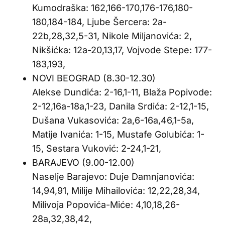
Kumodraška: 162,166-170,176-176,180-
180,184-184, Ljube Šercera: 2a-
22b,28,32,5-31, Nikole Miljanovića: 2,
Nikšićka: 12a-20,13,17, Vojvode Stepe: 177-
183,193,
NOVI BEOGRAD (8.30-12.30)
Alekse Dundića: 2-16,1-11, Blaža Popivode:
2-12,16a-18a,1-23, Danila Srdića: 2-12,1-15,
Dušana Vukasovića: 2a,6-16a,46,1-5a,
Matije Ivanića: 1-15, Mustafe Golubića: 1-
15, Sestara Vuković: 2-24,1-21,
BARAJEVO (9.00-12.00)
Naselje Barajevo: Duje Damnjanovića:
14,94,91, Milije Mihailovića: 12,22,28,34,
Milivoja Popovića-Miće: 4,10,18,26-
28a,32,38,42,