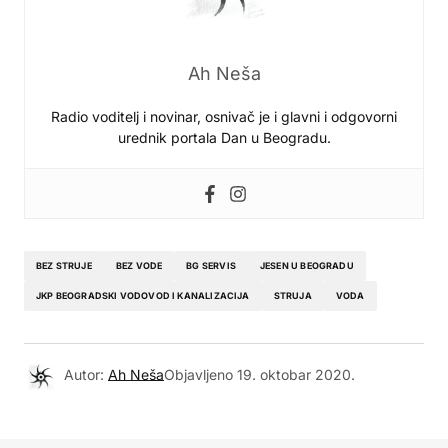
Ah Neša
Radio voditelj i novinar, osnivač je i glavni i odgovorni
urednik portala Dan u Beogradu.
BEZ STRUJE
BEZ VODE
BG SERVIS
JESEN U BEOGRADU
JKP BEOGRADSKI VODOVOD I KANALIZACIJA
STRUJA
VODA
Autor:
Ah Neša
Objavljeno
19. oktobar 2020.