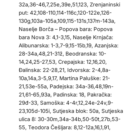
32a,36-46,7,25e,39e,51,123, Zrenjaninski
put: 42,108-110,114-116c,120-122e,126-
130g,103a-105a,109,115-131s,137m-143a,
Naselje Borča – Popova bara: Popova
bara Nova 3: 4,1-3,15, Naselje Krnjača:
Alibunarska: 1-3,7-9,15-15b,19, Azanjska:
28-34a,48,21-31ž, Beodranska: 10-
14,24,25-27,53, Crepajska: 12,16,20,
Đalinska: 22-28,21, Idvorska: 2-4,8a-
10a,14a,3-5,9,17, Martina Paluške: 21-
21,53e-55a, Padejska: 34a-36,48,19n-
21,61-65,93a, Padinska: 18, Pakračka:
29đ-33, Samoška: 4-4r,12,24e-24v,9-
23,105d-105i, Sutjeska blok: 50a, Sutjeska
ulica 8: 30-30m,34a-34b,50-50t,27b,53-
55, Teodora Češljara: 8,12-12a,16,1,91,