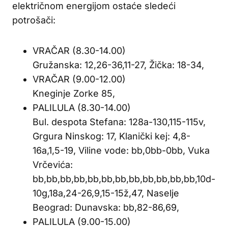
električnom energijom ostaće sledeći
potrošači:
VRAČAR (8.30-14.00)
Gružanska: 12,26-36,11-27, Žička: 18-34,
VRAČAR (9.00-12.00)
Kneginje Zorke 85,
PALILULA (8.30-14.00)
Bul. despota Stefana: 128a-130,115-115v,
Grgura Ninskog: 17, Klanički kej: 4,8-
16a,1,5-19, Viline vode: bb,0bb-0bb, Vuka
Vrčevića:
bb,bb,bb,bb,bb,bb,bb,bb,bb,bb,bb,bb,10d-
10g,18a,24-26,9,15-15ž,47, Naselje
Beograd: Dunavska: bb,82-86,69,
PALILULA (9.00-15.00)