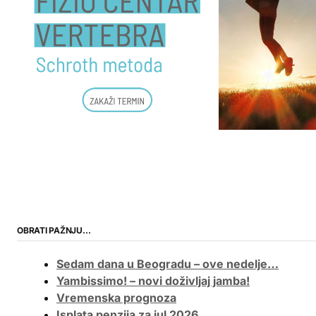
OBRATI PAŽNJU…
Sedam dana u Beogradu – ove nedelje…
Yambissimo! – novi doživljaj jamba!
Vremenska prognoza
Isplata penzija za jul 2026.