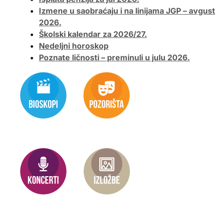
Izmene u saobraćaju i na linijama JGP – avgust
2026.
Školski kalendar za 2026/27.
Nedeljni horoskop
Poznate ličnosti – preminuli u julu 2026.