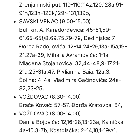
Zrenjaninski put: 110-110,114z,120,128a,91-
91n,123h-123k,129r-131,139p,
SAVSKI VENAC (9.00-15.00)
Bul. kn. A. Karađorđevića: 45-51,59-
61,65-65f/8,69,75,79-79, Dedinjska: 7,
Đorđa Radojlovića: 12-14,24-26,13a-15a,19-
21,27a-39, Mihaila Avramovića: 1-1a,
Mladena Stojanovića: 32,44-48,9-17,21-
21a,25-31a,47, Pivljanina Baja: 12a,3,
Šolina: 4-4a, Vladimira Gaćinovića: 24a-
32,23-25,
VOŽDOVAC (8.30-14.00)
Braće Kovač: 57-57, Đorđa Kratovca: 64,
VOŽDOVAC (8.00-14.00)
Danila Bojovića: 12,16-28,13-23a, Kalnička:
4a-10,3-7b, Kostolačka: 2-14,18,1-19v/1,