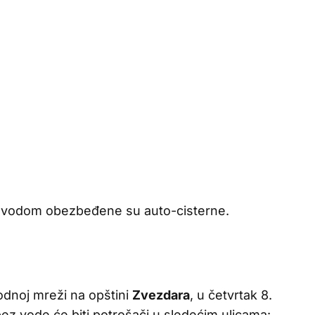
m vodom obezbeđene su auto-cisterne.
odnoj mreži na opštini
Zvezdara
, u četvrtak 8.
ez vode će biti potrošači u sledećim ulicama: