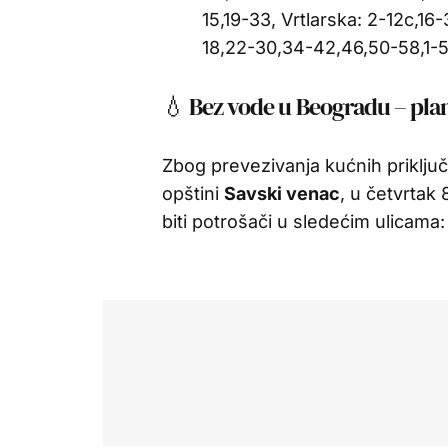
15,19-33, Vrtlarska: 2-12c,16
18,22-30,34-42,46,50-58,1-5,
💧 Bez vode u Beogradu – plani
Zbog prevezivanja kućnih prikl
opštini
Savski venac
, u četvrtak
biti potrošači u sledećim ulicama: