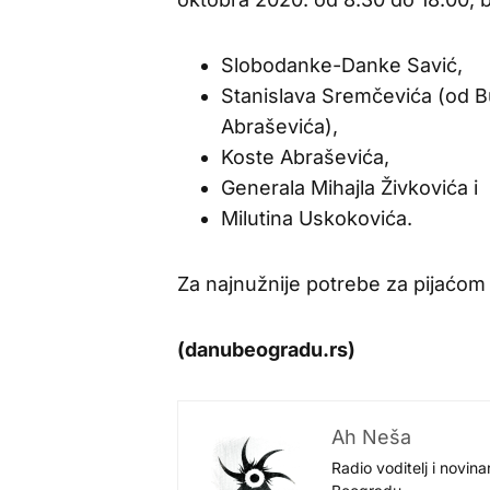
Slobodanke-Danke Savić,
Stanislava Sremčevića (od Bu
Abraševića),
Koste Abraševića,
Generala Mihajla Živkovića i
Milutina Uskokovića.
Za najnužnije potrebe za pijaćo
(danubeogradu.rs)
Ah Neša
Radio voditelj i novina