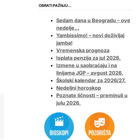
OBRATI PAŽNJU…
Sedam dana u Beogradu – ove
nedelje…
Yambissimo! – novi doživljaj
jamba!
Vremenska prognoza
Isplata penzija za jul 2026.
Izmene u saobraćaju i na
linijama JGP – avgust 2026.
Školski kalendar za 2026/27.
Nedeljni horoskop
Poznate ličnosti – preminuli u
julu 2026.