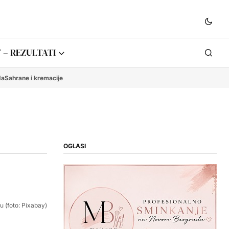
 – REZULTATI
da
Sahrane i kremacije
OGLASI
u (foto: Pixabay)