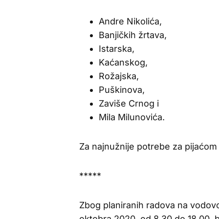
Andre Nikolića,
Banjičkih žrtava,
Istarska,
Kaćanskog,
Rožajska,
Puškinova,
Zaviše Crnog i
Mila Milunovića.
Za najnužnije potrebe za pijaćo
*****
Zbog planiranih radova na vodov
oktobra 2020. od 8.30 do 18.00, b