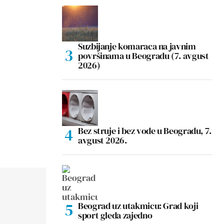
Suzbijanje komaraca na javnim
površinama u Beogradu (7. avgust
2026)
Bez struje i bez vode u Beogradu, 7.
avgust 2026.
Beograd uz utakmicu: Grad koji
sport gleda zajedno