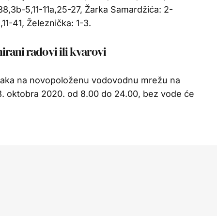
-38,3b-5,11-11a,25-27, Žarka Samardžića: 2-
11-41, Železnička: 1-3.
rani radovi ili kvarovi
jučaka na novopoloženu vodovodnu mrežu na
 8. oktobra 2020. od 8.00 do 24.00, bez vode će