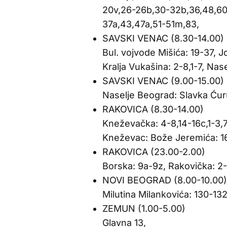
20v,26-26b,30-32b,36,48,60,
37a,43,47a,51-51m,83,
SAVSKI VENAC (8.30-14.00)
Bul. vojvode Mišića: 19-37, Jo
Kralja Vukašina: 2-8,1-7, Nas
SAVSKI VENAC (9.00-15.00)
Naselje Beograd: Slavka Ćur
RAKOVICA (8.30-14.00)
Kneževačka: 4-8,14-16c,1-3,7
Kneževac: Bože Jeremića: 16
RAKOVICA (23.00-2.00)
Borska: 9a-9z, Rakovička: 2-1
NOVI BEOGRAD (8.00-10.00)
Milutina Milankovića: 130-13
ZEMUN (1.00-5.00)
Glavna 13,