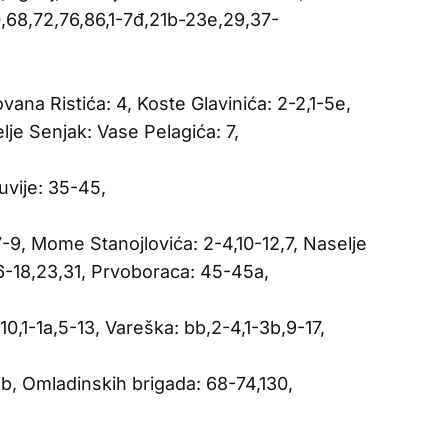
68,72,76,86,1-7đ,21b-23e,29,37-
vana Ristića: 4, Koste Glavinića: 2-2,1-5e,
elje Senjak: Vase Pelagića: 7,
uvije: 35-45,
-9, Mome Stanojlovića: 2-4,10-12,7, Naselje
-18,23,31, Prvoboraca: 45-45a,
0,1-1a,5-13, Vareška: bb,2-4,1-3b,9-17,
2b, Omladinskih brigada: 68-74,130,