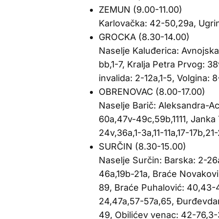
ZEMUN (9.00-11.00)
Karlovačka: 42-50,29a, Ugri
GROCKA (8.30-14.00)
Naselje Kaluđerica: Avnojska:
bb,1-7, Kralja Petra Prvog: 3
invalida: 2-12a,1-5, Volgina: 
OBRENOVAC (8.00-17.00)
Naselje Barič: Aleksandra-Ac
60a,47v-49c,59b,1111, Janka 
24v,36a,1-3a,11-11a,17-17b,2
SURČIN (8.30-15.00)
Naselje Surčin: Barska: 2-26a
46a,19b-21a, Braće Novakovi
89, Braće Puhalović: 40,43-4
24,47a,57-57a,65, Đurđevdans
49, Obilićev venac: 42-76,3-