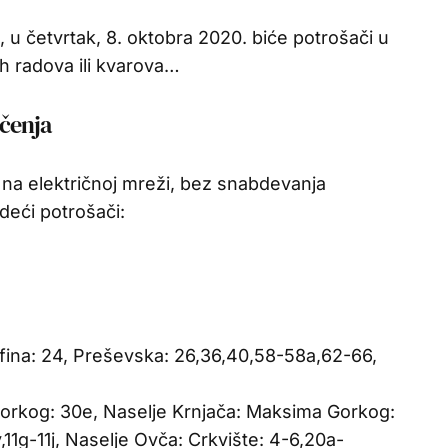
 u četvrtak, 8. oktobra 2020. biće potrošači u
h radova ili kvarova…
učenja
 na električnoj mreži, bez snabdevanja
deći potrošači:
fina: 24, Preševska: 26,36,40,58-58a,62-66,
orkog: 30e, Naselje Krnjača: Maksima Gorkog:
11g-11j, Naselje Ovča: Crkvište: 4-6,20a-