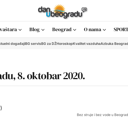
vaštara
Blog
Beograd
O nama
SPORT
tuelni događaji
BG servis
BG za DŽ
Horoskop
Kvalitet vazduha
Azbuka Beogra
adu, 8. oktobar 2020.
Bez struje i bez vode u Beograd