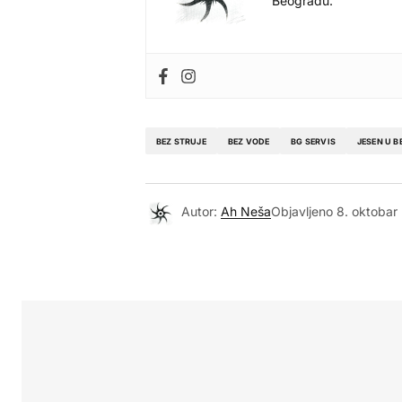
Beogradu.
BEZ STRUJE
BEZ VODE
BG SERVIS
JESEN U 
Autor:
Ah Neša
Objavljeno
8. oktobar