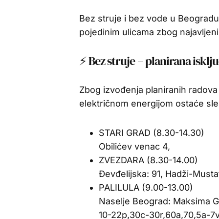
Bez struje i bez vode u Beogradu,
pojedinim ulicama zbog najavljeni
⚡ Bez struje – planirana isklj
Zbog izvođenja planiranih radova
električnom energijom ostaće sle
STARI GRAD (8.30-14.30)
Obilićev venac 4,
ZVEZDARA (8.30-14.00)
Đevđelijska: 91, Hadži-Musta
PALILULA (9.00-13.00)
Naselje Beograd: Maksima G
10-22p,30c-30r,60a,70,5a-7v,