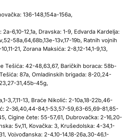
novačka: 136-148,154a-156a,
 2a-6,10-12,1a, Dravska: 1-9, Edvarda Kardelja:
8v,52-58a,64,68b,13e-13v,17-19b, Ratnih vojnih
8-10,11-21, Zorana Maksića: 2-8,12-14,1-9,13,
e Tešića: 42-48,63,67, Baričkih boraca: 58b-
Tešića: 87a, Omladinskih brigada: 8-20,24-
1-23,27-31,45b-45g,
,1-3,7,11-13, Braće Nikolić: 2-10a,18-22b,46-
ć: 2-36,40,44-84,1-53,57-59,63-65,69-81,85-
5, Cigine čete: 55-57,61, Dubrovačka: 2-16,20-
ka: 5v,11, Kovačka: 3, Krušedolska: 4-34,1-
31, Vojvođanska: 2-4,10-14,18-26a,30-46,1-