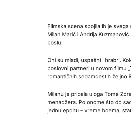
Filmska scena spojila ih je svega n
Milan Marić i Andrija Kuzmanović 
poslu.
Oni su mladi, uspešni i hrabri. Kol
poslovni partneri u novom filmu „To
romantičnih sedamdestih željno i
Milanu je pripala uloga Tome Zdr
menadžera. Po onome što do sada
jednu epohu – vreme boema, stari