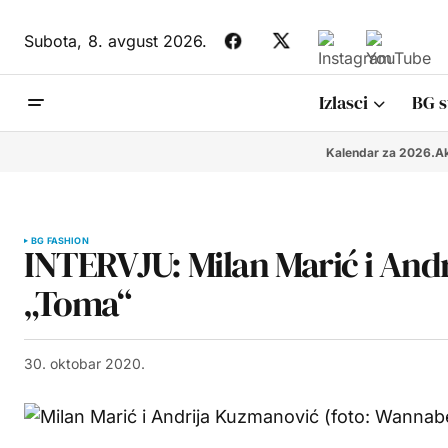
Subota,
8. avgust 2026.
Izlasci
BG s
Kalendar za 2026.
Ak
BG FASHION
INTERVJU: Milan Marić i And
„Toma“
30. oktobar 2020.