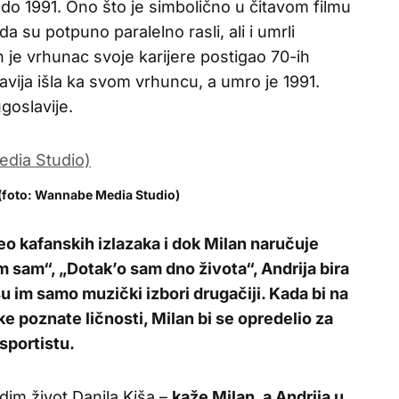
do 1991. Ono što je simbolično u čitavom filmu
da su potpuno paralelno rasli, ali i umrli
 je vrhunac svoje karijere postigao 70-ih
avija išla ka svom vrhuncu, a umro je 1991.
goslavije.
 (foto: Wannabe Media Studio)
o kafanskih izlazaka i dok Milan naručuje
m sam“, „Dotak’o sam dno života“, Andrija bira
su im samo muzički izbori drugačiji. Kada bi na
e poznate ličnosti, Milan bi se opredelio za
sportistu.
dim život Danila Kiša –
kaže Milan, a Andrija u