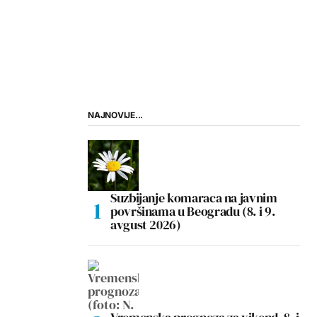
NAJNOVIJE...
Suzbijanje komaraca na javnim
površinama u Beogradu (8. i 9.
avgust 2026)