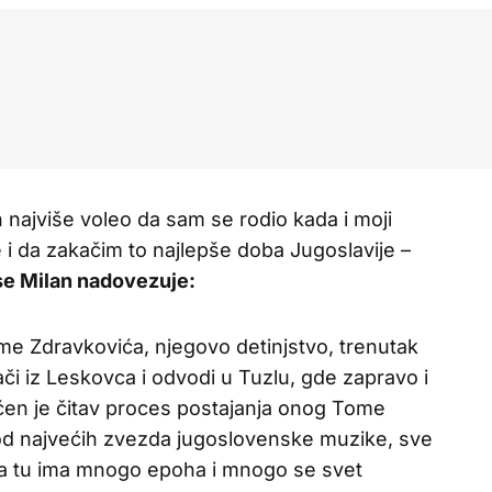
najviše voleo da sam se rodio kada i moji
e i da zakačim to najlepše doba Jugoslavije –
se Milan nadovezuje:
me Zdravkovića, njegovo detinjstvo, trenutak
ači iz Leskovca i odvodi u Tuzlu, gde zapravo i
ćen je čitav proces postajanja onog Tome
d najvećih zvezda jugoslovenske muzike, sve
a tu ima mnogo epoha i mnogo se svet