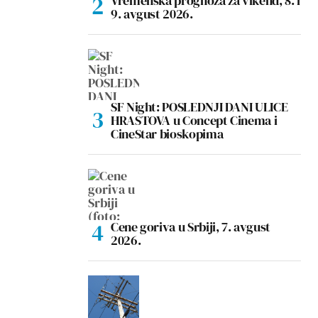
Vremenska prognoza za vikend, 8. i
9. avgust 2026.
SF Night: POSLEDNJI DANI ULICE
HRASTOVA u Concept Cinema i
CineStar bioskopima
Cene goriva u Srbiji, 7. avgust
2026.