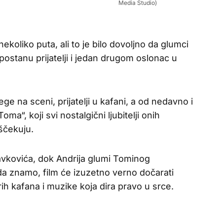
Media Studio)
ekoliko puta, ali to je bilo dovoljno da glumci
postanu prijatelji i jedan drugom oslonac u
ege na sceni, prijatelji u kafani, a od nedavno i
ma“, koji svi nostalgični ljubitelji onih
ščekuju.
avkovića, dok Andrija glumi Tominog
 znamo, film će izuzetno verno dočarati
h kafana i muzike koja dira pravo u srce.