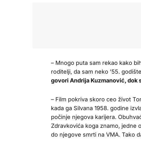
– Mnogo puta sam rekao kako bih 
roditelji, da sam neko ’55. godišt
govori Andrija Kuzmanović, dok 
– Film pokriva skoro ceo život To
kada ga Silvana 1958. godine izvl
počinje njegova karijera. Obuhva
Zdravkovića koga znamo, jedne o
do njegove smrti na VMA. Tako d