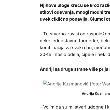
Njihove uloge kreću se kroz različ
stilovi odevanja, mnogi modni tr
uvek ciklično ponavlja. Glumci ot
– To stvarno zavisi od raspolože
neke jednostavne farmerke, belu 
kombinacija za svaki dan, međuti
30-te i nosio odela, cipele i neki 
Andriji sa druge strane više prija 
Andrija Kuzmano
– Volim da su mi stvari udobne i 