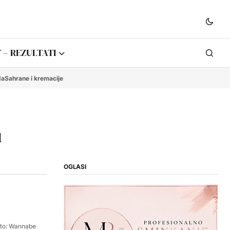
 – REZULTATI
da
Sahrane i kremacije
u
OGLASI
oto: Wannabe