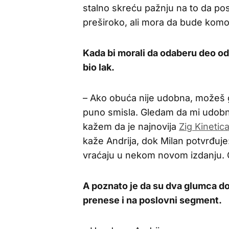
stalno skreću pažnju na to da po
preširoko, ali mora da bude komo
Kada bi morali da odaberu deo ode
bio lak.
– Ako obuća nije udobna, možeš go
puno smisla. Gledam da mi udob
kažem da je najnovija
Zig Kinetic
kaže Andrija, dok Milan potvrđuje:
vraćaju u nekom novom izdanju. O
A poznato je da su dva glumca dobr
prenese i na poslovni segment.