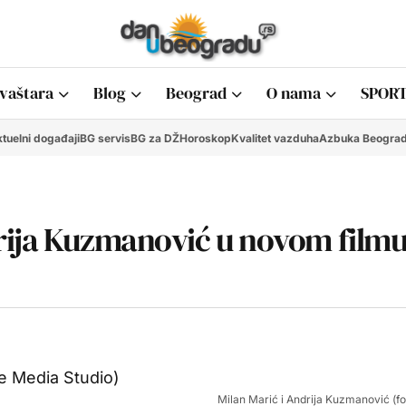
vaštara
Blog
Beograd
O nama
SPORT
tuelni događaji
BG servis
BG za DŽ
Horoskop
Kvalitet vazduha
Azbuka Beogra
rija Kuzmanović u novom film
Milan Marić i Andrija Kuzmanović (f