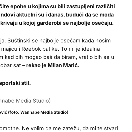
ite epohe u kojima su bili zastupljeni različiti
endovi aktuelni su i danas, budući da se moda
krivaju u kojoj garderobi se najbolje osećaju.
nja. Suštinski se najbolje osećam kada nosim
majicu i Reebok patike. To mi je idealna
m kad bih mogao baš da biram, vratio bih se u
dobar sat –
rekao je Milan Marić.
sportski stil.
vić (foto: Wannabe Media Studio)
komotne. Ne volim da me zatežu, da mi te stvari