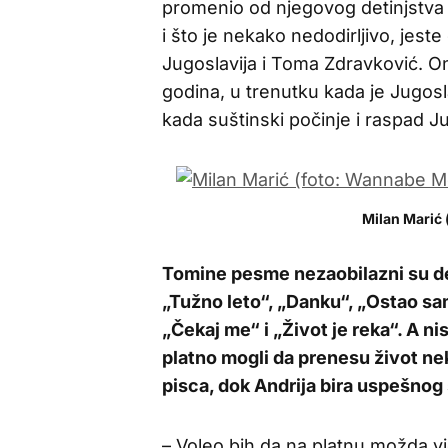
promenio od njegovog detinjstva 
i što je nekako nedodirljivo, jeste 
Jugoslavija i Toma Zdravković. On
godina, u trenutku kada je Jugosl
kada suštinski počinje i raspad Ju
Milan Marić
Tomine pesme nezaobilazni su de
„Tužno leto“, „Danku“, „Ostao sa
„Čekaj me“ i „Život je reka“. A ni
platno mogli da prenesu život nek
pisca, dok Andrija bira uspešnog 
– Voleo bih da na platnu možda vi