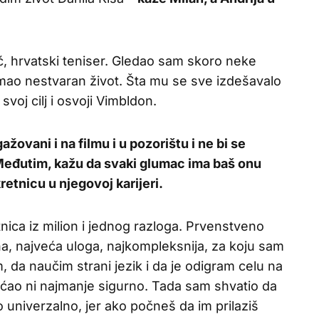
ić, hrvatski teniser. Gledao sam skoro neke
mao nestvaran život. Šta mu se sve izdešavalo
svoj cilj i osvoji Vimbldon.
žovani i na filmu i u pozorištu i ne bi se
 Međutim, kažu da svaki glumac ima baš onu
retnicu u njegovoj karijeri.
nica iz milion i jednog razloga. Prvenstveno
vna, najveća uloga, najkompleksnija, za koju sam
, da naučim strani jezik i da je odigram celu na
ćao ni najmanje sigurno. Tada sam shvatio da
 univerzalno, jer ako počneš da im prilaziš