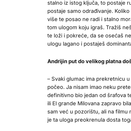
stalno iz istog ključa, to postaje ru
postaje samo odrađivanje. Koliko go
više te posao ne radi i stalno mo
tom ulogom koju igraš. Tražiš nešt
te loži i pokreće, da se osećaš n
ulogu lagano i postaješ dominant
Andrijin put do velikog platna do
– Svaki glumac ima prekretnicu u k
počeo. Ja nisam imao neku prete
definitivno bio jedan od šrafova t
ili El grande Milovana zapravo bil
sam već u pozorištu, ali na filmu
je ta uloga preokrenula dosta tog