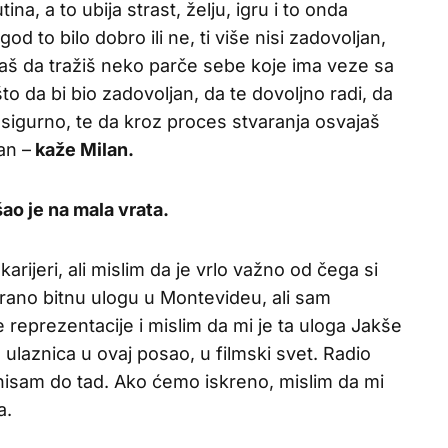
tina, a to ubija strast, želju, igru i to onda
d to bilo dobro ili ne, ti više nisi zadovoljan,
raš da tražiš neko parče sebe koje ima veze sa
o da bi bio zadovoljan, da te dovoljno radi, da
esigurno, te da kroz proces stvaranja osvajaš
an –
kaže Milan.
šao je na mala vrata.
arijeri, ali mislim da je vrlo važno od čega si
rano bitnu ulogu u Montevideu, ali sam
e reprezentacije i mislim da mi je ta uloga Jakše
a ulaznica u ovaj posao, u filmski svet. Radio
 nisam do tad. Ako ćemo iskreno, mislim da mi
a.