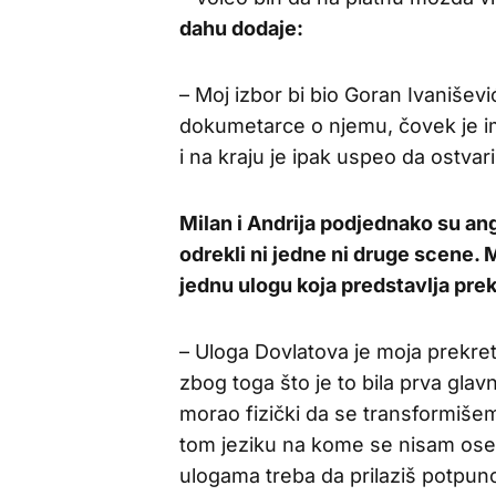
dahu dodaje:
– Moj izbor bi bio Goran Ivanišev
dokumetarce o njemu, čovek je i
i na kraju je ipak uspeo da ostvari 
Milan i Andrija podjednako su anga
odrekli ni jedne ni druge scene.
jednu ulogu koja predstavlja prek
– Uloga Dovlatova je moja prekret
zbog toga što je to bila prva gla
morao fizički da se transformišem
tom jeziku na kome se nisam ose
ulogama treba da prilaziš potpuno