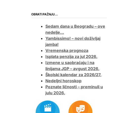
OBRATI PAŽNJU…
Sedam dana u Beogradu – ove
nedelje…
Yambissimo! – novi doživljaj
jamba!
Vremenska prognoza
Isplata penzija za jul 2026.
Izmene u saobraćaju i na
linijama JGP – avgust 2026.
Školski kalendar za 2026/27.
Nedeljni horoskop
Poznate ličnosti – preminuli u
julu 2026.