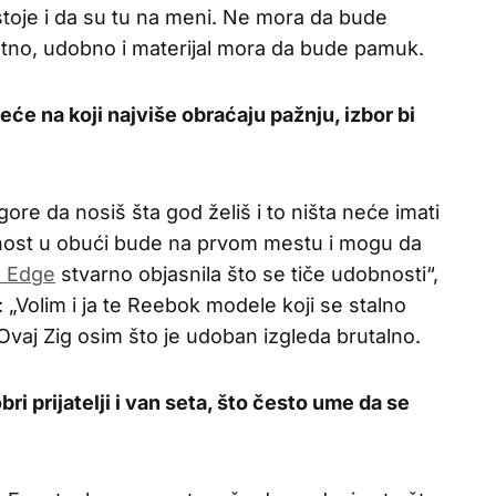
stoje i da su tu na meni. Ne mora da bude
tno, udobno i materijal mora da bude pamuk.
će na koji najviše obraćaju pažnju, izbor bi
re da nosiš šta god želiš i to ništa neće imati
nost u obući bude na prvom mestu i mogu da
a Edge
stvarno objasnila što se tiče udobnosti“,
 „Volim i ja te Reebok modele koji se stalno
vaj Zig osim što je udoban izgleda brutalno.
i prijatelji i van seta, što često ume da se