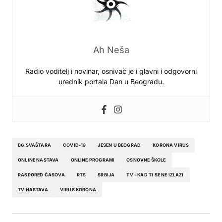
Ah Neša
Radio voditelj i novinar, osnivač je i glavni i odgovorni
urednik portala Dan u Beogradu.
BG SVAŠTARA
COVID-19
JESEN U BEOGRAD
KORONA VIRUS
ONLINE NASTAVA
ONLINE PROGRAMI
OSNOVNE ŠKOLE
RASPORED ČASOVA
RTS
SRBIJA
TV - KAD TI SE NE IZLAZI
TV NASTAVA
VIRUS KORONA