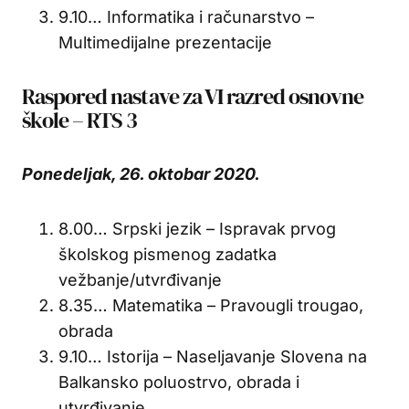
9.10… Informatika i računarstvo –
Multimedijalne prezentacije
Raspored nastave za VI razred osnovne
škole – RTS 3
Ponedeljak, 26. oktobar 2020.
8.00… Srpski jezik – Ispravak prvog
školskog pismenog zadatka
vežbanje/utvrđivanje
8.35… Matematika – Pravougli trougao,
obrada
9.10… Istorija – Naseljavanje Slovena na
Balkansko poluostrvo, obrada i
utvrđivanje