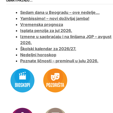
OBRATI PAŽNJU…
Sedam dana u Beogradu – ove nedelje…
Yambissimo! – novi doživljaj jamba!
Vremenska prognoza
Isplata penzija za jul 2026.
Izmene u saobraćaju i na linijama JGP – avgust
2026.
Školski kalendar za 2026/27.
Nedeljni horoskop
Poznate ličnosti – preminuli u julu 2026.