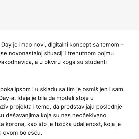
Day je imao novi, digitalni koncept sa temom –
se novonastaloj situaciji i trenutnom pojmu
vakodnevica, a u okviru koga su studenti
pokalipsom i u skladu sa tim je osmišljen i sam
y-a. Ideja je bila da modeli stoje u
aziv projekta i teme, da predstavljaju poslednje
i su dešavanjima koja su nas neočekivano
 korona, kao što je fizička udaljenost, koja je
sa ovom bolešću.