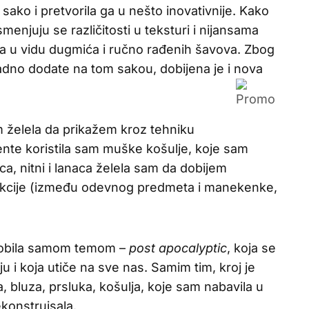
 sako i pretvorila ga u nešto inovativnije. Kako
enjuju se različitosti u teksturi i nijansama
a u vidu dugmića i ručno rađenih šavova. Zbog
adno dodate na tom sakou, dobijena je i nova
 želela da prikažem kroz tehniku
nte koristila sam muške košulje, koje sam
ca, nitni i lanaca želela sam da dobijem
rakcije (između odevnog predmeta i manekenke,
dobila samom temom –
post apocalyptic
, koja se
i koja utiče na sve nas. Samim tim, kroj je
a, bluza, prsluka, košulja, koje sam nabavila u
ekonstruisala.