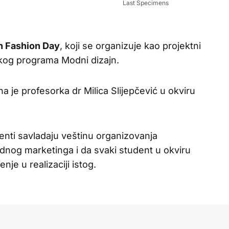
Last Specimens
n Fashion Day
, koji se organizuje kao projektni
skog programa Modni dizajn.
a je profesorka dr Milica Slijepčević u okviru
denti savladaju veštinu organizovanja
odnog marketinga i da svaki student u okviru
nje u realizaciji istog.