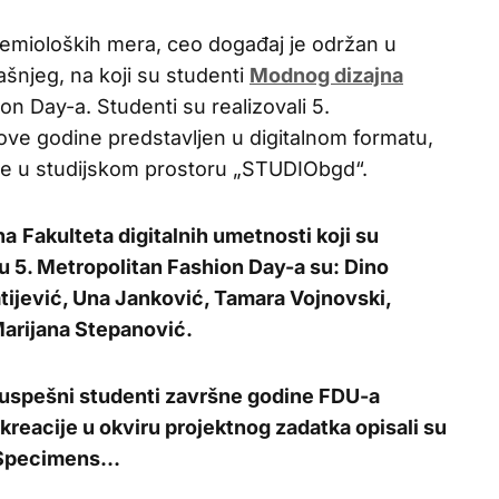
idemioloških mera, ceo događaj je održan u
šnjeg, na koji su studenti
Modnog dizajna
ion Day-a. Studenti su realizovali 5.
 ove godine predstavljen u digitalnom formatu,
jene u studijskom prostoru „STUDIObgd“.
na
Fakulteta digitalnih umetnosti
koji su
u 5. Metropolitan Fashion Day-a su: Dino
atijević, Una Janković, Tamara Vojnovski,
Marijana Stepanović.
i uspešni studenti završne godine
FDU-a
kreacije u okviru projektnog zadatka opisali su
st Specimens…