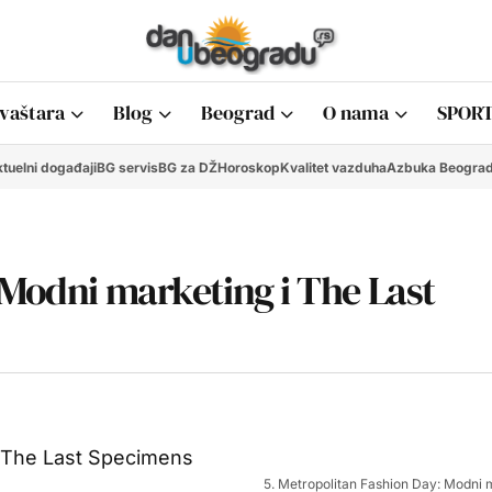
vaštara
Blog
Beograd
O nama
SPORT
tuelni događaji
BG servis
BG za DŽ
Horoskop
Kvalitet vazduha
Azbuka Beogra
 Modni marketing i The Last
5. Metropolitan Fashion Day: Modni 