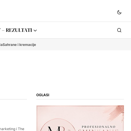
 – REZULTATI
da
Sahrane i kremacije
OGLASI
marketing i The