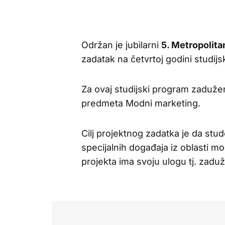
Održan je jubilarni
5. Metropolita
zadatak na četvrtoj godini studij
Za ovaj studijski program zadužen
predmeta Modni marketing.
Cilj projektnog zadatka je da stu
specijalnih događaja iz oblasti m
projekta ima svoju ulogu tj. zaduže