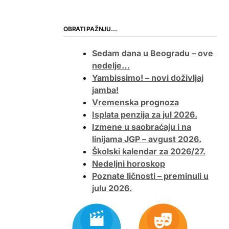
OBRATI PAŽNJU…
Sedam dana u Beogradu – ove
nedelje…
Yambissimo! – novi doživljaj
jamba!
Vremenska prognoza
Isplata penzija za jul 2026.
Izmene u saobraćaju i na
linijama JGP – avgust 2026.
Školski kalendar za 2026/27.
Nedeljni horoskop
Poznate ličnosti – preminuli u
julu 2026.