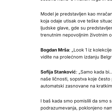
Model je predstavljen kao mračan,
koja odaje utisak ove teške situac
ljudske glave, gde su predstavlje
trenutnim nepovoljnim životnim o
Bogdan Mrša
: „Look 1 iz kolekcij
vidite na prolećnom izdanju Belg
Sofija Stanković
: „Samo kada bi… 
naše ličnosti, sopstva koje često 
automatski zasnovane na kratkim
I baš kada smo pomislili da smo s
podrazumevanja, poklonjeno nam