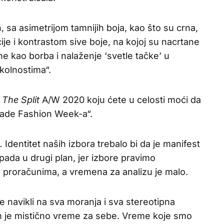
 sa asimetrijom tamnijih boja, kao što su crna,
ije i kontrastom sive boje, na kojoj su nacrtane
ne kao borba i nalaženje ‘svetle tačke’ u
kolnostima“.
e
The Split
A/W 2020 koju ćete u celosti moći da
rade Fashion Week-a“.
Identitet naših izbora trebalo bi da je manifest
pada u drugi plan, jer izbore pravimo
 proračunima, a vremena za analizu je malo.
e navikli na sva moranja i sva stereotipna
 je mistično vreme za sebe. Vreme koje smo