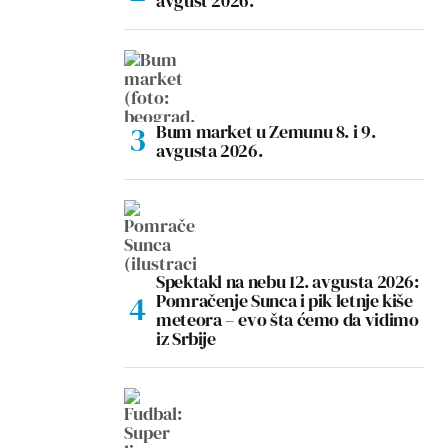
avgust 2026.
Bum market u Zemunu 8. i 9.
avgusta 2026.
Spektakl na nebu 12. avgusta 2026:
Pomračenje Sunca i pik letnje kiše
meteora – evo šta ćemo da vidimo
iz Srbije