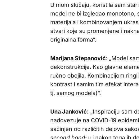
U mom slučaju, koristila sam stari
model ne bi izgledao monotono, sm
materijala i kombinovanjem ukras
stvari koje su promenjene i nakn
originalna forma“.
Marijana Stepanović
: „Model sam
dekonstrukcije. Kao glavne eleme
ručno obojila. Kombinacijom ringli
kontrast i samim tim efekat inte
tj. samog modela)“.
Una Janković:
„Inspiraciju sam 
nadovezuje na COVID-19 epidemiju 
sačinjen od različitih delova sako
second hand
-u i nakon toga ih d