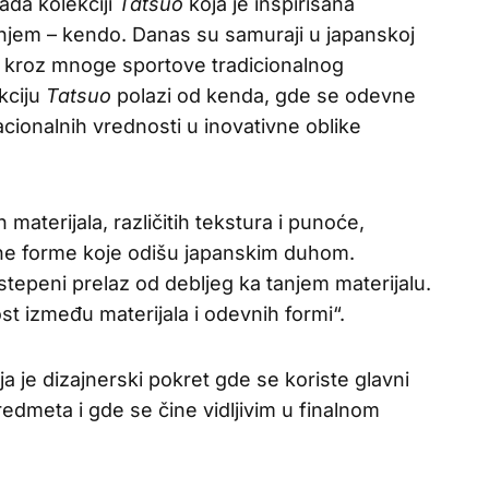
ada kolekciji
Tatsuo
koja je inspirisana
njem – kendo. Danas su samuraji u japanskoj
 i kroz mnoge sportove tradicionalnog
kciju
Tatsuo
polazi od kenda, gde se odevne
acionalnih vrednosti u inovativne oblike
materijala, različitih tekstura i punoće,
tne forme koje odišu japanskim duhom.
ostepeni prelaz od debljeg ka tanjem materijalu.
t između materijala i odevnih formi“.
ja je dizajnerski pokret gde se koriste glavni
edmeta i gde se čine vidljivim u finalnom