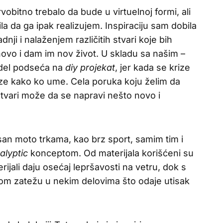
vobitno trebalo da bude u virtuelnoj formi, ali
 da ga ipak realizujem. Inspiraciju sam dobila
dnji i nalaženjem različitih stvari koje bih
vo i dam im nov život. U skladu sa našim –
el podseća na
diy
projekat
, jer kada se krize
aze kako ko ume. Cela poruka koju želim da
 stvari može da se napravi nešto novo i
isan moto trkama, kao brz sport, samim tim i
alyptic
konceptom. Od materijala korišćeni su
rijali daju osećaj lepršavosti na vetru, dok s
om zatežu u nekim delovima što odaje utisak