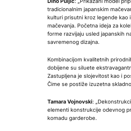
Dino Puljić
: „Prikazani model prip
tradicionalnim japanskim mačeva
kulturi prisutni kroz legende kao
mačevanja. Početna ideja za kole
forme razvijaju usled japanskih n
savremenog dizajna.
Kombinacijom kvalitetnih prirodnih 
dobijene su siluete ekstravagan
Zastupljena je slojevitost kao i p
Čime se postiže izuzetna skladnos
Tamara Vojnovski
: „Dekonstrukci
elementi konstrukcije odevnog pr
komadu garderobe.