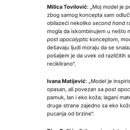
Milica Tovilović
: „Moj model je pr
zbog samog koncepta sam odlučila
obilazeći nekoliko
second hand
ra
mogla da iskombinujem u nešto no
post apocalyptic
konceptom, mod
dešavaju ljudi moraju da se snal
pošaljem je da uvek od različitih
reciklirano“.
Ivana Matijević
: „Model je inspir
opasan, ali povezan sa
post apoc
pamuk, lan i eko koža; lagani mate
druge strane zajedno sa eko kož
pucanja od brzine“.