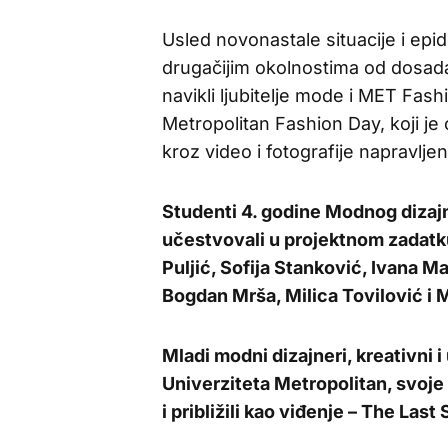
Usled novonastale situacije i ep
drugačijim okolnostima od dosada
navikli ljubitelje mode i MET Fash
Metropolitan Fashion Day, koji je
kroz video i fotografije napravl
Studenti 4. godine
Modnog dizaj
učestvovali u projektnom zadatk
Puljić, Sofija Stanković, Ivana M
Bogdan Mrša, Milica Tovilović i 
Mladi modni dizajneri, kreativni 
Univerziteta Metropolitan, svoje 
i približili kao viđenje – The La