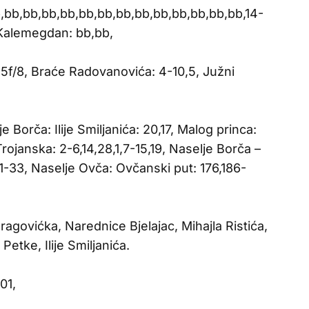
b,bb,bb,bb,bb,bb,bb,bb,bb,bb,bb,bb,bb,bb,14-
 Kalemegdan: bb,bb,
5f/8, Braće Radovanovića: 4-10,5, Južni
e Borča: Ilije Smiljanića: 20,17, Malog princa:
Trojanska: 2-6,14,28,1,7-15,19, Naselje Borča –
,1-33, Naselje Ovča: Ovčanski put: 176,186-
agovićka, Narednice Bjelajac, Mihajla Ristića,
etke, Ilije Smiljanića.
01,