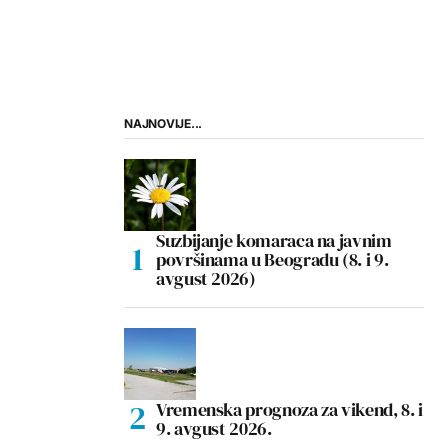
NAJNOVIJE...
Suzbijanje komaraca na javnim
površinama u Beogradu (8. i 9.
avgust 2026)
Vremenska prognoza za vikend, 8. i
9. avgust 2026.