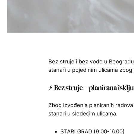
Bez struje i bez vode u Beogradu,
stanari u pojedinim ulicama zbog 
⚡ Bez struje – planirana isklj
Zbog izvođenja planiranih radova n
stanari u sledećim ulicama:
STARI GRAD (9.00-16.00)