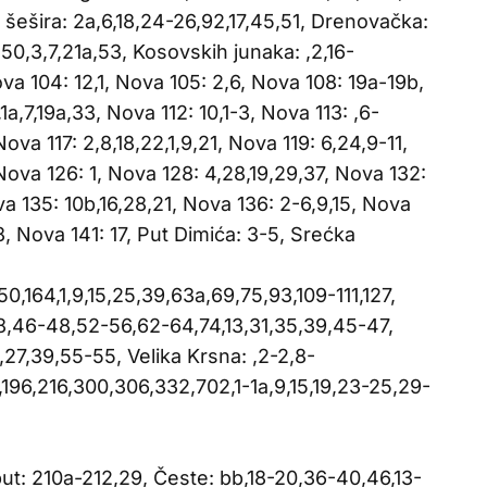
na šešira: 2a,6,18,24-26,92,17,45,51, Drenovačka:
,50,3,7,21a,53, Kosovskih junaka: ,2,16-
a 104: 12,1, Nova 105: 2,6, Nova 108: 19a-19b,
1a,7,19a,33, Nova 112: 10,1-3, Nova 113: ,6-
 Nova 117: 2,8,18,22,1,9,21, Nova 119: 6,24,9-11,
 Nova 126: 1, Nova 128: 4,28,19,29,37, Nova 132:
a 135: 10b,16,28,21, Nova 136: 2-6,9,15, Nova
8, Nova 141: 17, Put Dimića: 3-5, Srećka
50,164,1,9,15,25,39,63a,69,75,93,109-111,127,
38,46-48,52-56,62-64,74,13,31,35,39,45-47,
,27,39,55-55, Velika Krsna: ,2-2,8-
,196,216,300,306,332,702,1-1a,9,15,19,23-25,29-
ut: 210a-212,29, Česte: bb,18-20,36-40,46,13-