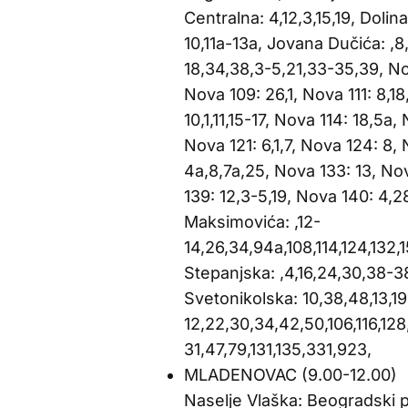
Centralna: 4,12,3,15,19, Doli
10,11a-13a, Jovana Dučića: ,8
18,34,38,3-5,21,33-35,39, Nov
Nova 109: 26,1, Nova 111: 8,18,
10,1,11,15-17, Nova 114: 18,5a,
Nova 121: 6,1,7, Nova 124: 8,
4a,8,7a,25, Nova 133: 13, Nov
139: 12,3-5,19, Nova 140: 4,2
Maksimovića: ,12-
14,26,34,94a,108,114,124,132,1
Stepanjska: ,4,16,24,30,38-
Svetonikolska: 10,38,48,13,19
12,22,30,34,42,50,106,116,128
31,47,79,131,135,331,923,
MLADENOVAC (9.00-12.00)
Naselje Vlaška: Beogradski p