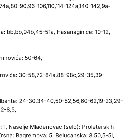
74a,80-90,96-106,110,114-124a,140-142,9a-
ka: bb,bb,94b,45-51a, Hasanaginice: 10-12,
imirovića: 50-64,
trovića: 30-58,72-84a,88-98c,29-35,39-
Albante: 24-30,34-40,50-52,56,60-62,19-23,29-
 2-8,5,
 1, Naselje Mladenovac (selo): Proleterskih
 Krsna: Bagremova: 5, Belućanska: 8,50,5-5l,