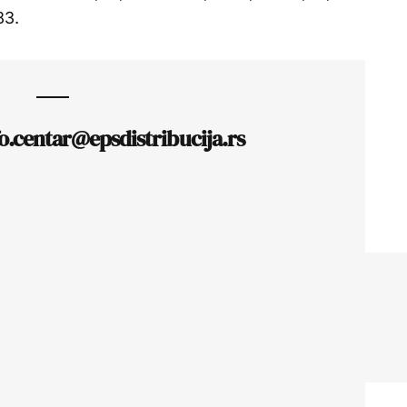
83.
fo.centar@epsdistribucija.rs