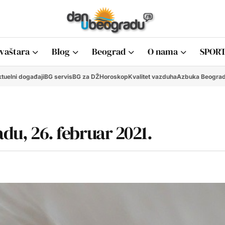
vaštara
Blog
Beograd
O nama
SPORT
tuelni događaji
BG servis
BG za DŽ
Horoskop
Kvalitet vazduha
Azbuka Beogra
adu, 26. februar 2021.