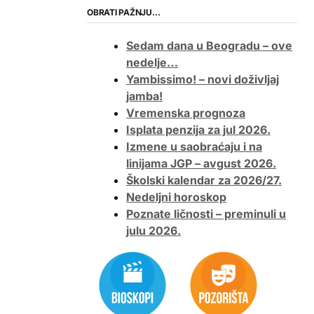
OBRATI PAŽNJU…
Sedam dana u Beogradu – ove
nedelje…
Yambissimo! – novi doživljaj
jamba!
Vremenska prognoza
Isplata penzija za jul 2026.
Izmene u saobraćaju i na
linijama JGP – avgust 2026.
Školski kalendar za 2026/27.
Nedeljni horoskop
Poznate ličnosti – preminuli u
julu 2026.