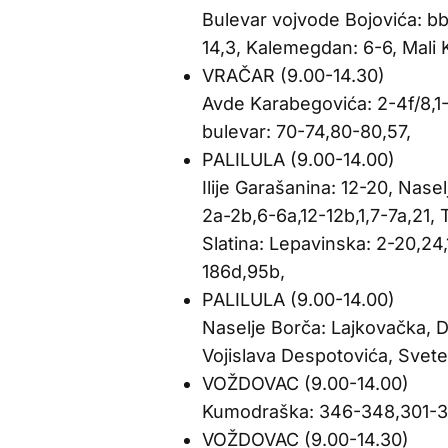
Bulevar vojvode Bojovića: b
14,3, Kalemegdan: 6-6, Mali
VRAČAR (9.00-14.30)
Avde Karabegovića: 2-4f/8,1-
bulevar: 70-74,80-80,57,
PALILULA (9.00-14.00)
Ilije Garašanina: 12-20, Naselj
2a-2b,6-6a,12-12b,1,7-7a,21, 
Slatina: Lepavinska: 2-20,24
186d,95b,
PALILULA (9.00-14.00)
Naselje Borča: Lajkovačka, Dr
Vojislava Despotovića, Svete P
VOŽDOVAC (9.00-14.00)
Kumodraška: 346-348,301-3
VOŽDOVAC (9.00-14.30)