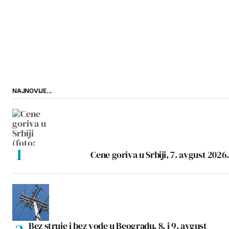
NAJNOVIJE...
Cene goriva u Srbiji, 7. avgust 2026.
Bez struje i bez vode u Beogradu, 8. i 9. avgust