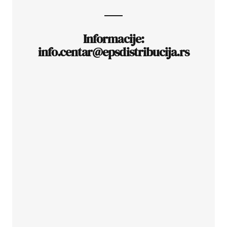
Informacije:
info.centar@epsdistribucija.rs