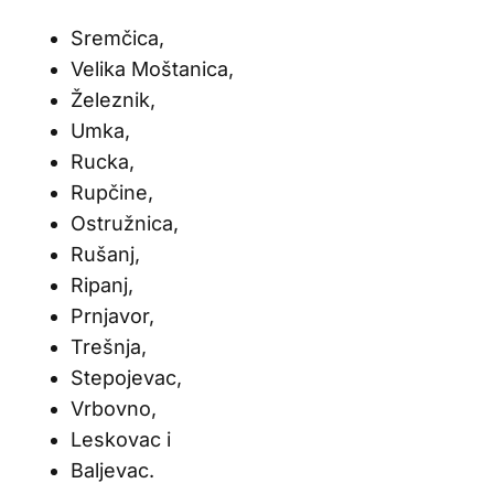
Sremčica,
Velika Moštanica,
Železnik,
Umka,
Rucka,
Rupčine,
Ostružnica,
Rušanj,
Ripanj,
Prnjavor,
Trešnja,
Stepojevac,
Vrbovno,
Leskovac i
Baljevac.