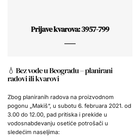
Prijave kvarova: 3957-799
💧 Bez vode u Beogradu – planirani
radovi ili kvarovi
Zbog planiranih radova na proizvodnom
pogonu „Makiš“, u subotu 6. februara 2021. od
3.00 do 12.00, pad pritiska i prekide u
vodosnabdevanju osetiće potrošači u
sledećim naseljima: