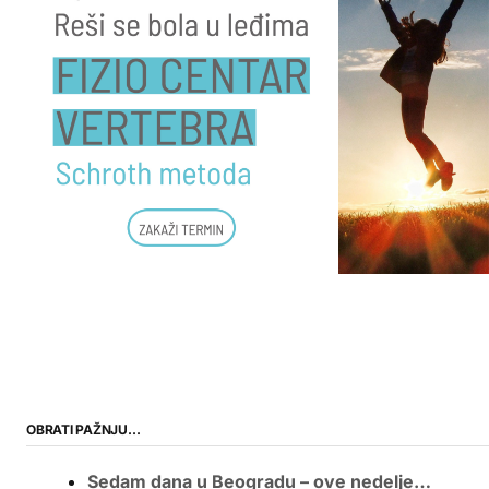
OBRATI PAŽNJU…
Sedam dana u Beogradu – ove nedelje…