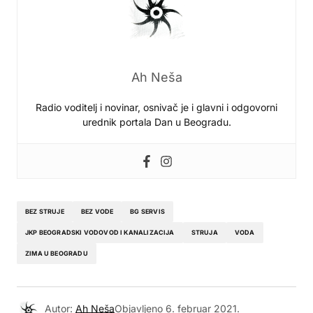
Ah Neša
Radio voditelj i novinar, osnivač je i glavni i odgovorni
urednik portala Dan u Beogradu.
BEZ STRUJE
BEZ VODE
BG SERVIS
JKP BEOGRADSKI VODOVOD I KANALIZACIJA
STRUJA
VODA
ZIMA U BEOGRADU
Autor:
Ah Neša
Objavljeno
6. februar 2021.