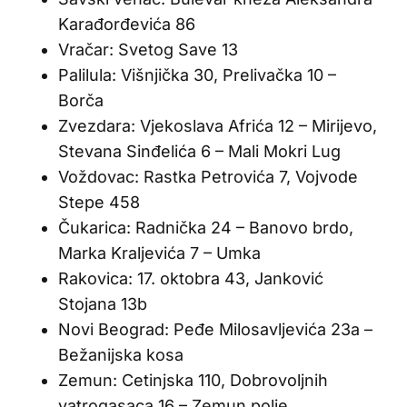
Karađorđevića 86
Vračar: Svetog Save 13
Palilula: Višnjička 30, Prelivačka 10 –
Borča
Zvezdara: Vjekoslava Afrića 12 – Mirijevo,
Stevana Sinđelića 6 – Mali Mokri Lug
Voždovac: Rastka Petrovića 7, Vojvode
Stepe 458
Čukarica: Radnička 24 – Banovo brdo,
Marka Kraljevića 7 – Umka
Rakovica: 17. oktobra 43, Janković
Stojana 13b
Novi Beograd: Peđe Milosavljevića 23a –
Bežanijska kosa
Zemun: Cetinjska 110, Dobrovoljnih
vatrogasaca 16 – Zemun polje