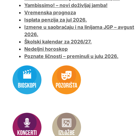
Yambissimo! – novi doživljaj jamba!
Vremenska prognoza
Isplata penzija za jul 2026.
Izmene u saobraćaju i na linijama JGP – avgust
2026.
Školski kalendar za 2026/27.
Nedeljni horoskop
Poznate ličnosti – preminuli u julu 2026.