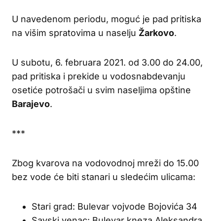
U navedenom periodu, moguć je pad pritiska
na višim spratovima u naselju
Žarkovo
.
U subotu, 6. februara 2021. od 3.00 do 24.00,
pad pritiska i prekide u vodosnabdevanju
osetiće potrošači u svim naseljima opštine
Barajevo
.
***
Zbog kvarova na vodovodnoj mreži do 15.00
bez vode će biti stanari u sledećim ulicama:
Stari grad: Bulevar vojvode Bojovića 34
Savski venac: Bulevar kneza Aleksandra