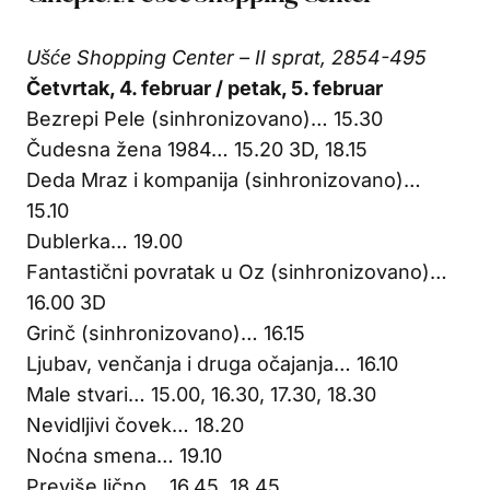
Ušće Shopping Center – II sprat, 2854-495
Četvrtak, 4. februar / petak, 5. februar
Bezrepi Pele (sinhronizovano)… 15.30
Čudesna žena 1984… 15.20 3D, 18.15
Deda Mraz i kompanija (sinhronizovano)…
15.10
Dublerka… 19.00
Fantastični povratak u Oz (sinhronizovano)…
16.00 3D
Grinč (sinhronizovano)… 16.15
Ljubav, venčanja i druga očajanja… 16.10
Male stvari… 15.00, 16.30, 17.30, 18.30
Nevidljivi čovek… 18.20
Noćna smena… 19.10
Previše lično… 16.45, 18.45