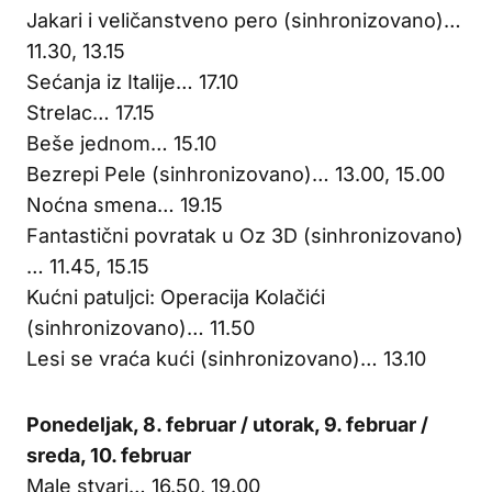
Jakari i veličanstveno pero (sinhronizovano)…
11.30, 13.15
Sećanja iz Italije… 17.10
Strelac… 17.15
Beše jednom… 15.10
Bezrepi Pele (sinhronizovano)… 13.00, 15.00
Noćna smena… 19.15
Fantastični povratak u Oz 3D (sinhronizovano)
… 11.45, 15.15
Kućni patuljci: Operacija Kolačići
(sinhronizovano)… 11.50
Lesi se vraća kući (sinhronizovano)… 13.10
Ponedeljak, 8. februar / utorak, 9. februar /
sreda, 10. februar
Male stvari… 16.50, 19.00