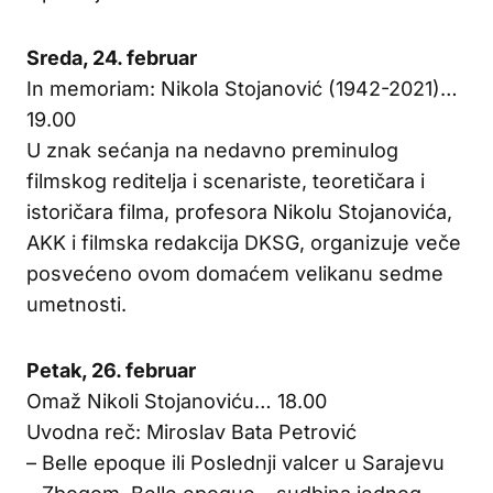
Sreda, 24. februar
In memoriam: Nikola Stojanović (1942-2021)…
19.00
U znak sećanja na nedavno preminulog
filmskog reditelja i scenariste, teoretičara i
istoričara filma, profesora Nikolu Stojanovića,
AKK i filmska redakcija DKSG, organizuje veče
posvećeno ovom domaćem velikanu sedme
umetnosti.
Petak, 26. februar
Omaž Nikoli Stojanoviću… 18.00
Uvodna reč: Miroslav Bata Petrović
– Belle epoque ili Poslednji valcer u Sarajevu