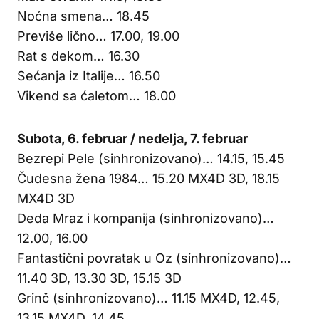
Noćna smena… 18.45
Previše lično… 17.00, 19.00
Rat s dekom… 16.30
Sećanja iz Italije… 16.50
Vikend sa ćaletom… 18.00
Subota, 6. februar / nedelja, 7. februar
Bezrepi Pele (sinhronizovano)… 14.15, 15.45
Čudesna žena 1984… 15.20 MX4D 3D, 18.15
MX4D 3D
Deda Mraz i kompanija (sinhronizovano)…
12.00, 16.00
Fantastični povratak u Oz (sinhronizovano)…
11.40 3D, 13.30 3D, 15.15 3D
Grinč (sinhronizovano)… 11.15 MX4D, 12.45,
13.15 MX4D, 14.45