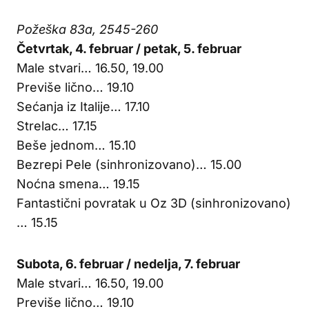
Požeška 83a, 2545-260
Četvrtak, 4. februar / petak, 5. februar
Male stvari… 16.50, 19.00
Previše lično… 19.10
Sećanja iz Italije… 17.10
Strelac… 17.15
Beše jednom… 15.10
Bezrepi Pele (sinhronizovano)… 15.00
Noćna smena… 19.15
Fantastični povratak u Oz 3D (sinhronizovano)
… 15.15
Subota, 6. februar / nedelja, 7. februar
Male stvari… 16.50, 19.00
Previše lično… 19.10