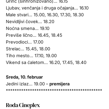
Grinč (sinhronizovano)… 16.15
Ljubav, venčanja i druga očajanja… 16.10
Male stvari… 15.00, 16.30, 17.30, 18.30
Nevidljivi čovek… 18.20
Noćna smena… 19.10
Previše lično… 16.45, 18.45
Prevodioci… 17.00
Strelac… 15.45, 18.00
Tiho mesto… 17.10, 19.00
Vikend sa ćaletom… 16.20, 17.45, 18.40
Sreda, 10. februar
Jedini izlaz… 19.00 –
premijera
********************************************
Roda Cineplex