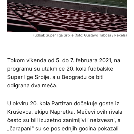
Fudbal: Super liga Srbije (foto: Gustavo Tabosa / Pexels)
Tokom vikenda od 5. do 7. februara 2021, na
programu su utakmice 20. kola fudbalske
Super lige Srbije, a u Beogradu će biti
odigrana dva meča.
U okviru 20. kola Partizan dočekuje goste iz
Kruševca, ekipu Napretka. Mečevi ovih rivala
često su bili izuzetno zanimljivi i neizvesni, a
„čarapani“ su se poslednjih godina pokazali