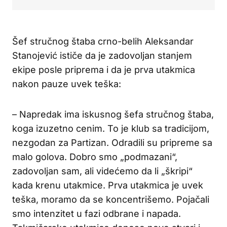
Šef stručnog štaba crno-belih Aleksandar
Stanojević ističe da je zadovoljan stanjem
ekipe posle priprema i da je prva utakmica
nakon pauze uvek teška:
– Napredak ima iskusnog šefa stručnog štaba,
koga izuzetno cenim. To je klub sa tradicijom,
nezgodan za Partizan. Odradili su pripreme sa
malo golova. Dobro smo „podmazani“,
zadovoljan sam, ali videćemo da li „škripi“
kada krenu utakmice. Prva utakmica je uvek
teška, moramo da se koncentrišemo. Pojačali
smo intenzitet u fazi odbrane i napada.