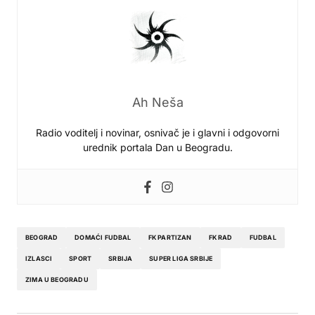
Ah Neša
Radio voditelj i novinar, osnivač je i glavni i odgovorni
urednik portala Dan u Beogradu.
BEOGRAD
DOMAĆI FUDBAL
FK PARTIZAN
FK RAD
FUDBAL
IZLASCI
SPORT
SRBIJA
SUPER LIGA SRBIJE
ZIMA U BEOGRADU