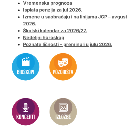
Vremenska prognoza
Isplata penzija za jul 2026.
Izmene u saobraćaju i na linijama JGP – avgust
2026.
Školski kalendar za 2026/27.
Nedeljni horoskop
Poznate ličnosti – preminuli u julu 2026.