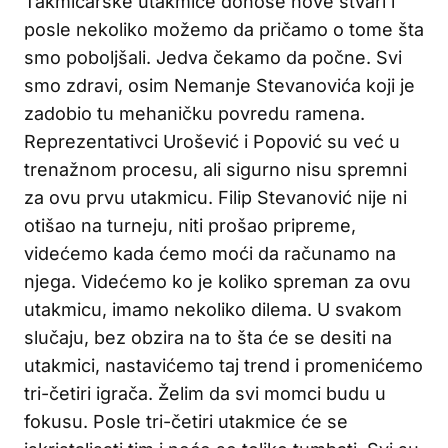
Takmičarske utakmice donose nove stvari i
posle nekoliko možemo da pričamo o tome šta
smo poboljšali. Jedva čekamo da počne. Svi
smo zdravi, osim Nemanje Stevanovića koji je
zadobio tu mehaničku povredu ramena.
Reprezentativci Urošević i Popović su već u
trenažnom procesu, ali sigurno nisu spremni
za ovu prvu utakmicu. Filip Stevanović nije ni
otišao na turneju, niti prošao pripreme,
videćemo kada ćemo moći da računamo na
njega. Videćemo ko je koliko spreman za ovu
utakmicu, imamo nekoliko dilema. U svakom
slučaju, bez obzira na to šta će se desiti na
utakmici, nastavićemo taj trend i promenićemo
tri-četiri igrača. Želim da svi momci budu u
fokusu. Posle tri-četiri utakmice će se