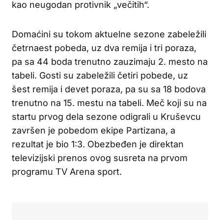
kao neugodan protivnik „večitih“.
Domaćini su tokom aktuelne sezone zabeležili
četrnaest pobeda, uz dva remija i tri poraza,
pa sa 44 boda trenutno zauzimaju 2. mesto na
tabeli. Gosti su zabeležili četiri pobede, uz
šest remija i devet poraza, pa su sa 18 bodova
trenutno na 15. mestu na tabeli. Meč koji su na
startu prvog dela sezone odigrali u Kruševcu
završen je pobedom ekipe Partizana, a
rezultat je bio 1:3. Obezbeđen je direktan
televizijski prenos ovog susreta na prvom
programu TV Arena sport.