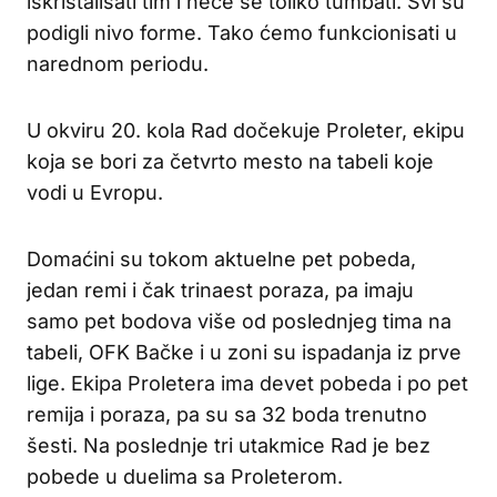
iskristalisati tim i neće se toliko tumbati. Svi su
podigli nivo forme. Tako ćemo funkcionisati u
narednom periodu.
U okviru 20. kola Rad dočekuje Proleter, ekipu
koja se bori za četvrto mesto na tabeli koje
vodi u Evropu.
Domaćini su tokom aktuelne pet pobeda,
jedan remi i čak trinaest poraza, pa imaju
samo pet bodova više od poslednjeg tima na
tabeli, OFK Bačke i u zoni su ispadanja iz prve
lige. Ekipa Proletera ima devet pobeda i po pet
remija i poraza, pa su sa 32 boda trenutno
šesti. Na poslednje tri utakmice Rad je bez
pobede u duelima sa Proleterom.