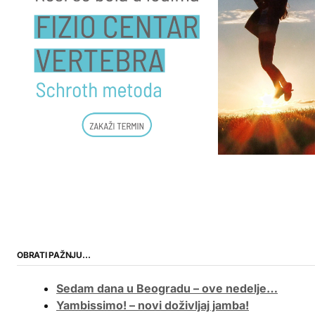
OBRATI PAŽNJU…
Sedam dana u Beogradu – ove nedelje…
Yambissimo! – novi doživljaj jamba!