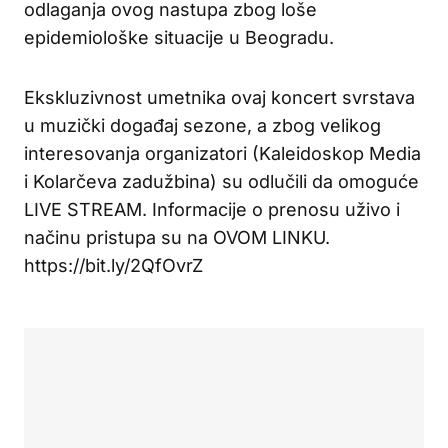
odlaganja ovog nastupa zbog loše
epidemiološke situacije u Beogradu.
Ekskluzivnost umetnika ovaj koncert svrstava
u muzički događaj sezone, a zbog velikog
interesovanja organizatori (Kaleidoskop Media
i Kolarčeva zadužbina) su odlučili da omoguće
LIVE STREAM. Informacije o prenosu uživo i
načinu pristupa su na OVOM LINKU.
https://bit.ly/2QfOvrZ