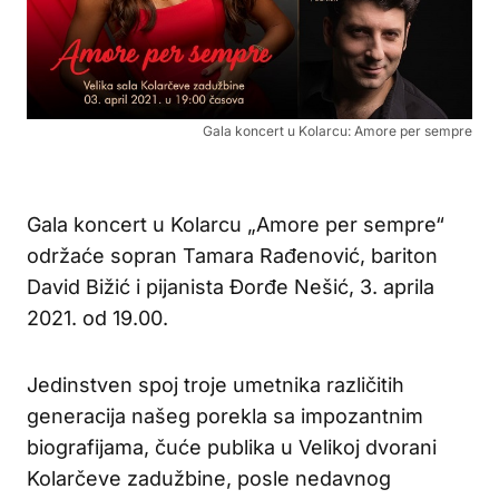
Gala koncert u Kolarcu: Amore per sempre
Gala koncert u Kolarcu „Amore per sempre“
održaće sopran Tamara Rađenović, bariton
David Bižić i pijanista Đorđe Nešić, 3. aprila
2021. od 19.00.
Jedinstven spoj troje umetnika različitih
generacija našeg porekla sa impozantnim
biografijama, čuće publika u Velikoj dvorani
Kolarčeve zadužbine, posle nedavnog