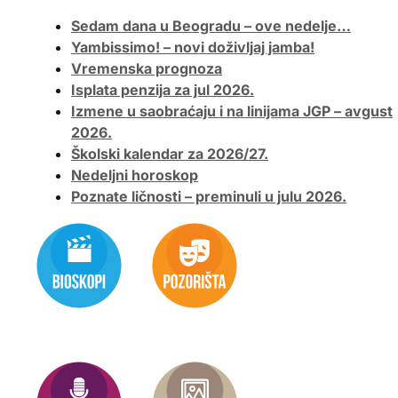
Sedam dana u Beogradu – ove nedelje…
Yambissimo! – novi doživljaj jamba!
Vremenska prognoza
Isplata penzija za jul 2026.
Izmene u saobraćaju i na linijama JGP – avgust
2026.
Školski kalendar za 2026/27.
Nedeljni horoskop
Poznate ličnosti – preminuli u julu 2026.