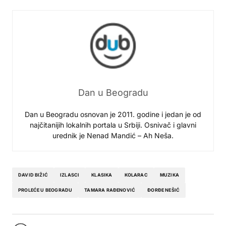
Dan u Beogradu
Dan u Beogradu osnovan je 2011. godine i jedan je od
najčitanijih lokalnih portala u Srbiji. Osnivač i glavni
urednik je Nenad Mandić – Ah Neša.
DAVID BIŽIĆ
IZLASCI
KLASIKA
KOLARAC
MUZIKA
PROLEĆE U BEOGRADU
TAMARA RAĐENOVIĆ
ĐORĐE NEŠIĆ