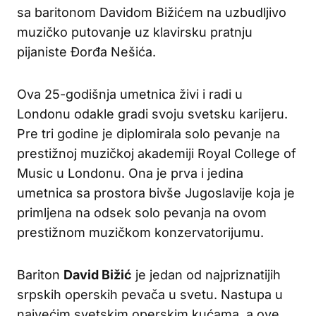
sa baritonom Davidom Bižićem na uzbudljivo
muzičko putovanje uz klavirsku pratnju
pijaniste Đorđa Nešića.
Ova 25-godišnja umetnica živi i radi u
Londonu odakle gradi svoju svetsku karijeru.
Pre tri godine je diplomirala solo pevanje na
prestižnoj muzičkoj akademiji Royal College of
Music u Londonu. Ona je prva i jedina
umetnica sa prostora bivše Jugoslavije koja je
primljena na odsek solo pevanja na ovom
prestižnom muzičkom konzervatorijumu.
Bariton
David Bižić
je jedan od najpriznatijih
srpskih operskih pevača u svetu. Nastupa u
najvećim svetskim operskim kućama, a ove