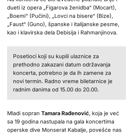
dueti iz opera „Figarova ženidba“ (Mocart),
„Boemi“ (Pučini), „Lovci na bisere“ (Bize),
„Faust“ (Guno), španske i italijanske pesme,
kao i klavirska dela Debisija i Rahmanjinova.
Posetioci koji su kupili ulaznice za
prethodno zakazani datum održavanja
koncerta, potrebno je da ih zamene za
novi termin. Radno vreme biletarnice je
radnim danima od 15.00 do 20.00.
Mladi sopran
Tamara Rađenović
, koja je već
sa 19 godina nastupala na gala koncertima
operske dive Monserat Kabalje, povešće nas