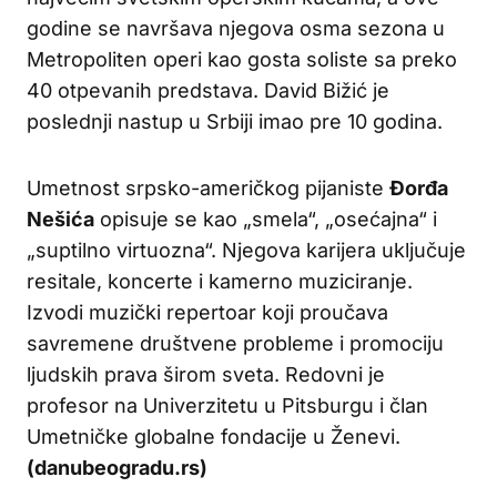
godine se navršava njegova osma sezona u
Metropoliten operi kao gosta soliste sa preko
40 otpevanih predstava. David Bižić je
poslednji nastup u Srbiji imao pre 10 godina.
Umetnost srpsko-američkog pijaniste
Đorđa
Nešića
opisuje se kao „smela“, „osećajna“ i
„suptilno virtuozna“. Njegova karijera uključuje
resitale, koncerte i kamerno muziciranje.
Izvodi muzički repertoar koji proučava
savremene društvene probleme i promociju
ljudskih prava širom sveta. Redovni je
profesor na Univerzitetu u Pitsburgu i član
Umetničke globalne fondacije u Ženevi.
(danubeogradu.rs)