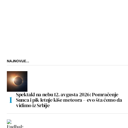
NAJNOVIJE...
Spektakl na nebu 12. avgusta 2026: Pomračenje
Sunca i pik letnje kiše meteora – evo šta ćemo da
vidimo iz Srbije