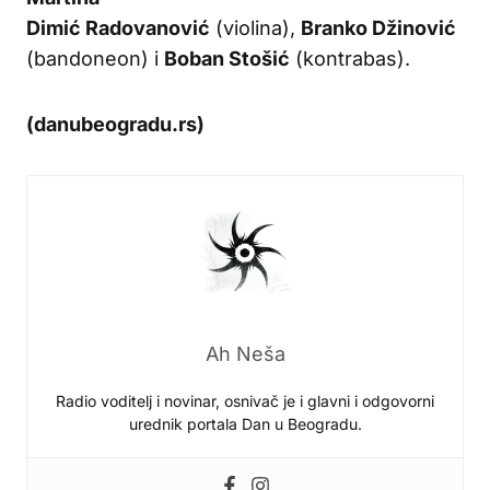
Dimić Radovanović
(violina),
Branko Džinović
(bandoneon) i
Boban Stošić
(kontrabas).
(danubeogradu.rs)
Ah Neša
Radio voditelj i novinar, osnivač je i glavni i odgovorni
urednik portala Dan u Beogradu.