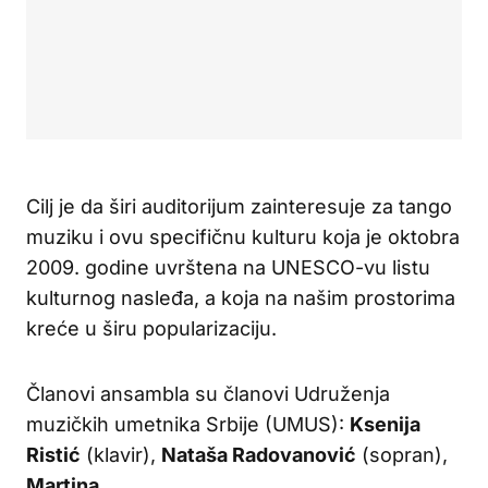
Cilj je da širi auditorijum zainteresuje za tango
muziku i ovu specifičnu kulturu koja je oktobra
2009. godine uvrštena na UNESCO-vu listu
kulturnog nasleđa, a koja na našim prostorima
kreće u širu popularizaciju.
Članovi ansambla su članovi Udruženja
muzičkih umetnika Srbije (UMUS):
Ksenija
Ristić
(klavir),
Nataša Radovanović
(sopran),
Martina