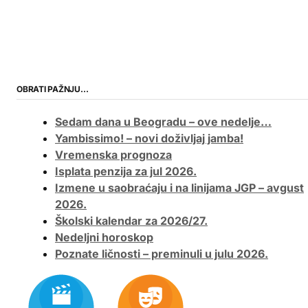
OBRATI PAŽNJU…
Sedam dana u Beogradu – ove nedelje…
Yambissimo! – novi doživljaj jamba!
Vremenska prognoza
Isplata penzija za jul 2026.
Izmene u saobraćaju i na linijama JGP – avgust
2026.
Školski kalendar za 2026/27.
Nedeljni horoskop
Poznate ličnosti – preminuli u julu 2026.