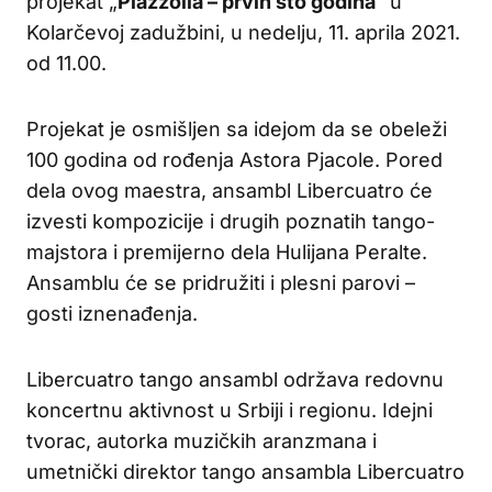
projekat „
Piazzolla – prvih sto godina
“ u
Kolarčevoj zadužbini, u nedelju, 11. aprila 2021.
od 11.00.
Projekat je osmišljen sa idejom da se obeleži
100 godina od rođenja Astora Pjacole. Pored
dela ovog maestra, ansambl Libercuatro će
izvesti kompozicije i drugih poznatih tango-
majstora i premijerno dela Hulijana Peralte.
Ansamblu će se pridružiti i plesni parovi –
gosti iznenađenja.
Libercuatro tango ansambl održava redovnu
koncertnu aktivnost u Srbiji i regionu. Idejni
tvorac, autorka muzičkih aranzmana i
umetnički direktor tango ansambla Libercuatro