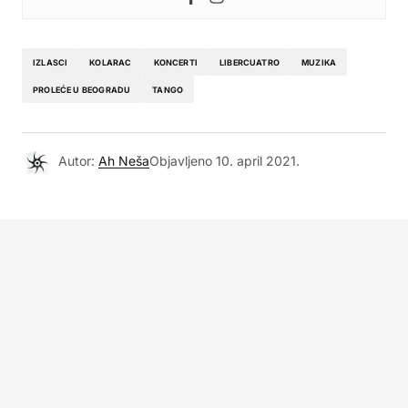
IZLASCI
KOLARAC
KONCERTI
LIBERCUATRO
MUZIKA
PROLEĆE U BEOGRADU
TANGO
Autor:
Ah Neša
Objavljeno
10. april 2021.