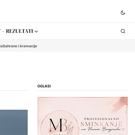
 – REZULTATI
da
Sahrane i kremacije
OGLASI