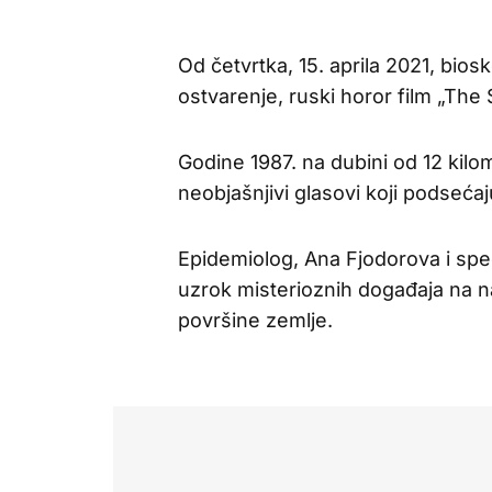
Od četvrtka, 15. aprila 2021, biosk
ostvarenje, ruski horor film „The
Godine 1987. na dubini od 12 kil
neobjašnjivi glasovi koji podsećaju
Epidemiolog, Ana Fjodorova i spec
uzrok misterioznih događaja na n
površine zemlje.