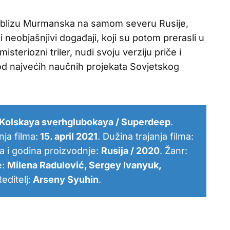
ji, blizu Murmanska na samom severu Rusije,
 neobjašnjivi događaji, koji su potom prerasli u
steriozni triler, nudi svoju verziju priče i
od najvećih naučnih projekata Sovjetskog
Kolskaya sverhglubokaya / Superdeep
.
ja filma:
15. april 2021
. Dužina trajanja filma:
a i godina proizvodnje:
Rusija / 2020
. Žanr:
e:
Milena Radulović, Sergey Ivanyuk,
Reditelj:
Arseny Syuhin
.