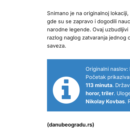
Snimano je na originalnoj lokaci
gde su se zapravo i dogodili nauci
narodne legende. Ovaj uzbudljivi mi
razlog naglog zatvaranja jednog 
saveza.
Originalni naslov:
Početak prikazivan
113 minuta
. Držav
horor, triler
. Ulog
Nikolay Kovbas
. 
(danubeogradu.rs)