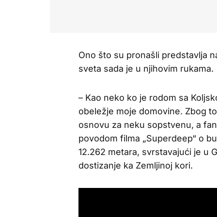
Ono što su pronašli predstavlja 
sveta sada je u njihovim rukama.
– Kao neko ko je rodom sa Koljs
obeležje moje domovine. Zbog tog
osnovu za neku sopstvenu, a fanta
povodom filma „Superdeep“ o bušot
12.262 metara, svrstavajući je u 
dostizanje ka Zemljinoj kori.