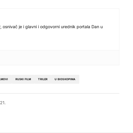
r, osnivač je i glavni i odgovorni urednik portala Dan u
LMOVI
RUSKI FILM
TRILER
U BIOSKOPIMA
021.