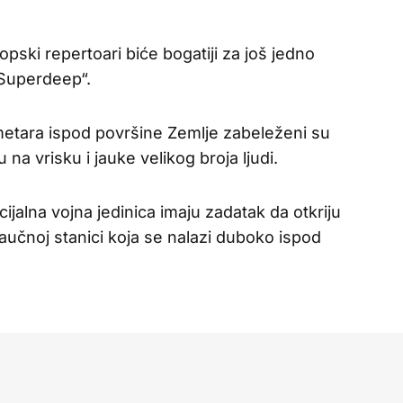
opski repertoari biće bogatiji za još jedno
 Superdeep“.
ometara ispod površine Zemlje zabeleženi su
 na vrisku i jauke velikog broja ljudi.
ijalna vojna jedinica imaju zadatak da otkriju
aučnoj stanici koja se nalazi duboko ispod