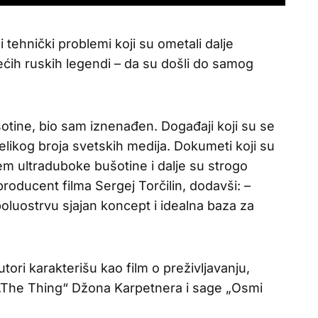
i tehnički problemi koji su ometali dalje
većih ruskih legendi – da su došli do samog
tine, bio sam iznenađen. Događaji koji su se
velikog broja svetskih medija. Dokumeti koji su
em ultraduboke bušotine i dalje su strogo
 producent filma Sergej Torčilin, dodavši: –
oluostrvu sjajan koncept i idealna baza za
ori karakterišu kao film o preživljavanju,
 „The Thing“ Džona Karpetnera i sage „Osmi