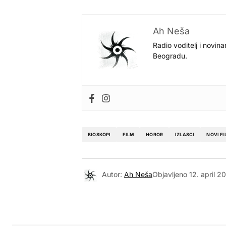
Ah Neša
Radio voditelj i novina
Beogradu.
BIOSKOPI
FILM
HOROR
IZLASCI
NOVI FI
Autor:
Ah Neša
Objavljeno
12. april 2