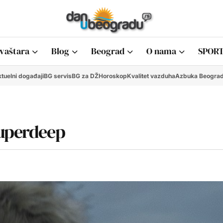
vaštara
Blog
Beograd
O nama
SPORT
tuelni događaji
BG servis
BG za DŽ
Horoskop
Kvalitet vazduha
Azbuka Beogra
Superdeep