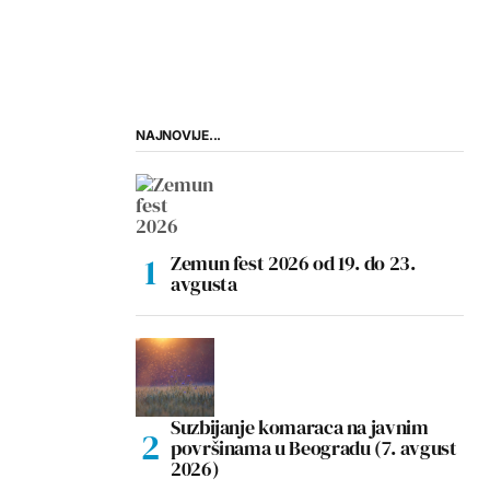
NAJNOVIJE...
Zemun fest 2026 od 19. do 23.
avgusta
Suzbijanje komaraca na javnim
površinama u Beogradu (7. avgust
2026)