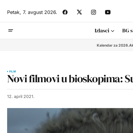
Petak,
7. avgust 2026.
Izlasci
BG s
Kalendar za 2026.
Ak
FILM
Novi filmovi u bioskopima: 
12. april 2021.