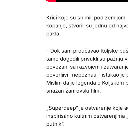
Krici koje su snimili pod zemljom, 
kopanje, stvorili su jednu od naj
pakla.
– Dok sam proučavao Koljske bušo
tamo dogodili privukli su pažnju 
povezani sa razvojem i zatvaranj
poverljivi i nepoznati – istakao je
Mislim da je legenda o Koljskom p
snažan žanrovski film.
„Superdeep“ je ostvarenje koje aut
inspirisano kultnim ostvarenjima
putnik“.