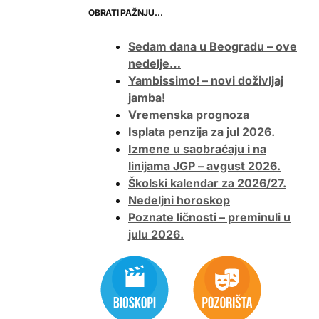
OBRATI PAŽNJU…
Sedam dana u Beogradu – ove
nedelje…
Yambissimo! – novi doživljaj
jamba!
Vremenska prognoza
Isplata penzija za jul 2026.
Izmene u saobraćaju i na
linijama JGP – avgust 2026.
Školski kalendar za 2026/27.
Nedeljni horoskop
Poznate ličnosti – preminuli u
julu 2026.