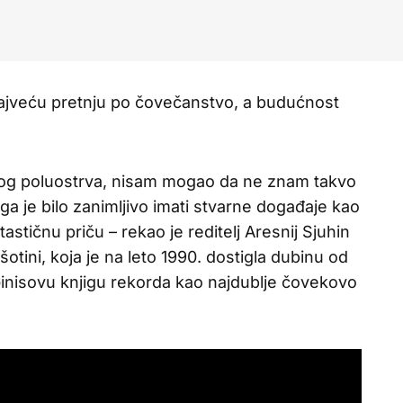
najveću pretnju po čovečanstvo, a budućnost
kog poluostrva, nisam mogao da ne znam takvo
a je bilo zanimljivo imati stvarne događaje kao
stičnu priču – rekao je reditelj Aresnij Sjuhin
ini, koja je na leto 1990. dostigla dubinu od
Ginisovu knjigu rekorda kao najdublje čovekovo