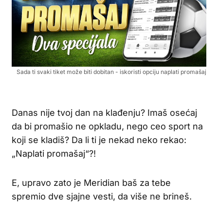
Sada ti svaki tiket može biti dobitan - iskoristi opciju naplati promašaj
Danas nije tvoj dan na klađenju? Imaš osećaj
da bi promašio ne opkladu, nego ceo sport na
koji se kladiš? Da li ti je nekad neko rekao:
„Naplati promašaj“?!
E, upravo zato je Meridian baš za tebe
spremio dve sjajne vesti, da više ne brineš.