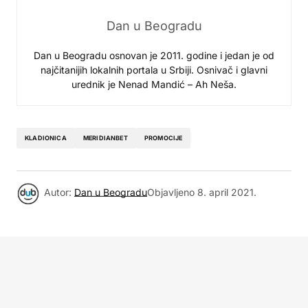
Dan u Beogradu
Dan u Beogradu osnovan je 2011. godine i jedan je od
najčitanijih lokalnih portala u Srbiji. Osnivač i glavni
urednik je Nenad Mandić – Ah Neša.
KLADIONICA
MERIDIANBET
PROMOCIJE
Autor:
Dan u Beogradu
Objavljeno
8. april 2021.