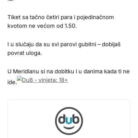
Tiket sa tačno četiri para i pojedinačnom
kvotom ne većom od 1.50.
I u slučaju da su svi parovi gubitni – dobijaš
povrat uloga.
U Meridianu si na dobitku i u danima kada ti ne
ide.