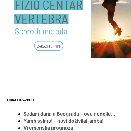
OBRATI PAŽNJU…
Sedam dana u Beogradu – ove nedelje…
Yambissimo! – novi doživljaj jamba!
Vremenska prognoza