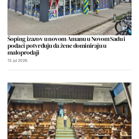
Šoping izazov u novom Amanu u Novom Sadu i
podaci potvrđuju da žene dominiraju u
maloprodaji
13. jul 2026.