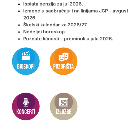
Isplata penzija za jul 2026.
Izmene u saobraćaju i na linijama JGP – avgust
2026.
Školski kalendar za 2026/27.
Nedeljni horoskop
Poznate ličnosti – preminuli u julu 2026.