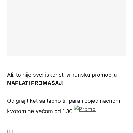
Ali, to nije sve: iskoristi vrhunsku promociju
NAPLATI PROMAŠAJ
!
Odigraj tiket sa tačno tri para i pojedinačnom
kvotom ne većom od 1.30.
ILI