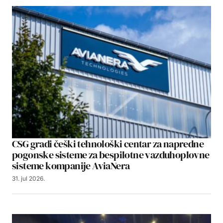
CSG gradi češki tehnološki centar za napredne
pogonske sisteme za bespilotne vazduhoplovne
sisteme kompanije AviaNera
31. jul 2026.