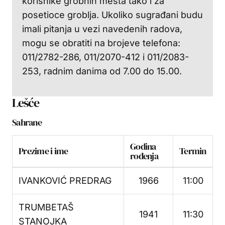
korisnike grobnih mesta tako i za
posetioce groblja. Ukoliko sugrađani budu
imali pitanja u vezi navedenih radova,
mogu se obratiti na brojeve telefona:
011/2782-286, 011/2070-412 i 011/2083-
253, radnim danima od 7.00 do 15.00.
Lešće
Sahrane
Godina
Prezime i ime
Termin
rođenja
IVANKOVIĆ PREDRAG
1966
11:00
TRUMBETAŠ
1941
11:30
STANOJKA