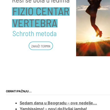
OBRATI PAŽNJU…
Sedam dana u Beogradu – ove nedelje…
Yambissimo! – novi doživljaj jamba!