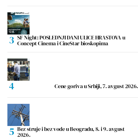
SF Night: POSLEDNJI DANI ULICE HRASTOVA u
Concept Cinema i CineStar bioskopima
Cene goriva u Srbiji, 7. avgust 2026.
Bez struje i bez vode u Beogradu, 8. i 9. avgust
2026.