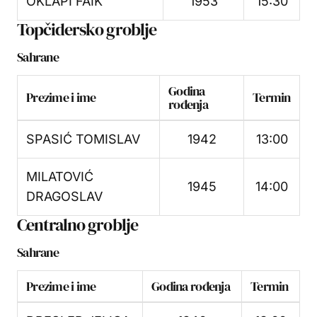
OKLAPI FAIK
1953
15:30
Topčidersko groblje
Sahrane
Godina
Prezime i ime
Termin
rođenja
SPASIĆ TOMISLAV
1942
13:00
MILATOVIĆ
1945
14:00
DRAGOSLAV
Centralno groblje
Sahrane
Prezime i ime
Godina rođenja
Termin