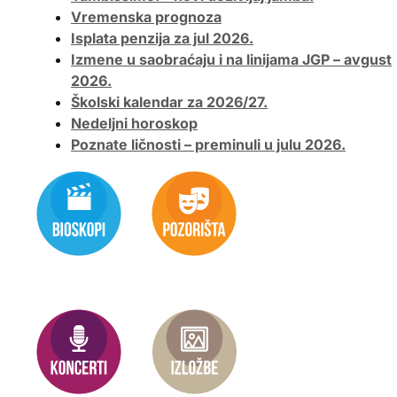
Vremenska prognoza
Isplata penzija za jul 2026.
Izmene u saobraćaju i na linijama JGP – avgust
2026.
Školski kalendar za 2026/27.
Nedeljni horoskop
Poznate ličnosti – preminuli u julu 2026.