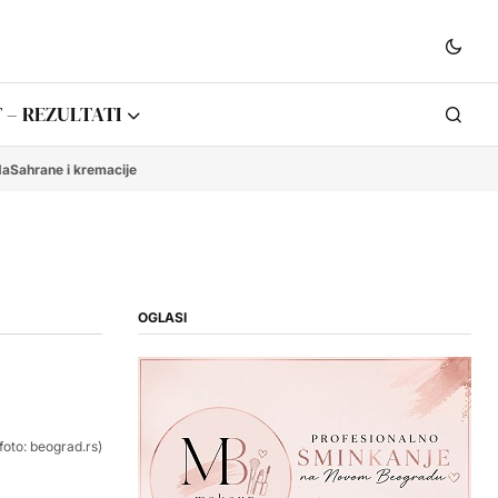
 – REZULTATI
da
Sahrane i kremacije
OGLASI
foto: beograd.rs)