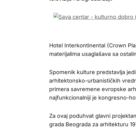
Hotel Interkontinental (Crown Pla
materijalima usaglašava sa ostal
Spomenik kulture predstavlja jed
arhitektonsko-urbanističkih vrednos
primera savremene evropske arhit
najfunkcionalniji je kongresno-hot
Za ovaj poduhvat glavni projektan
grada Beograda za arhitekturu 19