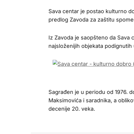
Sava centar je postao kulturno dob
predlog Zavoda za zaštitu spome
Iz Zavoda je saopšteno da Sava ce
najsloženijih objekata podignutih
Sagrađen je u periodu od 1976. d
Maksimovića i saradnika, a obli
decenije 20. veka.