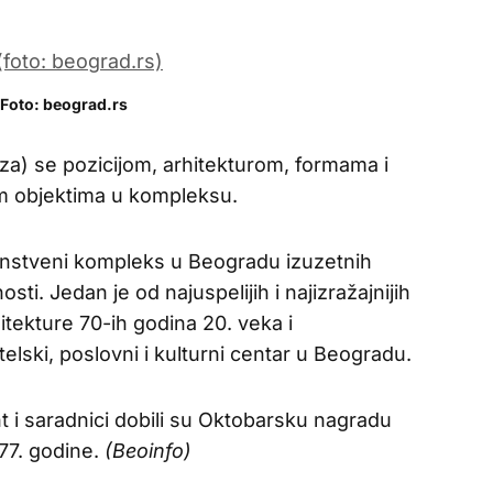
Foto: beograd.rs
za) se pozicijom, arhitekturom, formama i
im objektima u kompleksu.
instveni kompleks u Beogradu izuzetnih
ti. Jedan je od najuspelijih i najizražajnijih
ekture 70-ih godina 20. veka i
elski, poslovni i kulturni centar u Beogradu.
t i saradnici dobili su Oktobarsku nagradu
77. godine.
(Beoinfo)