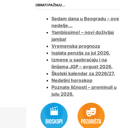
OBRATI PAŽNJU…
Sedam dana u Beogradu – ove
nedelje…
Yambissimo! – novi doživljaj
jamba!
Vremenska prognoza
Isplata penzija za jul 2026.
Izmene u saobraćaju i na
linijama JGP – avgust 2026.
Školski kalendar za 2026/27.
Nedeljni horoskop
Poznate ličnosti – preminuli u
julu 2026.