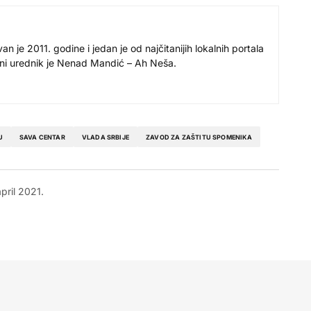
 je 2011. godine i jedan je od najčitanijih lokalnih portala
avni urednik je Nenad Mandić – Ah Neša.
U
SAVA CENTAR
VLADA SRBIJE
ZAVOD ZA ZAŠTITU SPOMENIKA
april 2021.