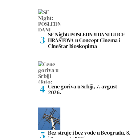
SF Night: POSLEDNJI DANI ULICE
HRASTOVA u Concept Cinema i
CineStar bioskopima
Cene goriva u Srbiji, 7. avgust
2026.
Bez struje i bez vode u Beogradu, 8.