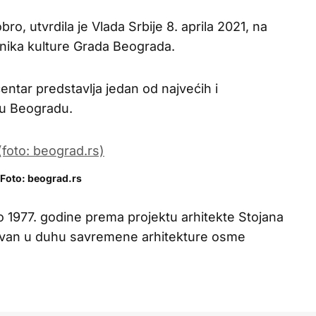
ro, utvrdila je Vlada Srbije 8. aprila 2021, na
nika kulture Grada Beograda.
ntar predstavlja jedan od najvećih i
 u Beogradu.
Foto: beograd.rs
o 1977. godine prema projektu arhitekte Stojana
kovan u duhu savremene arhitekture osme