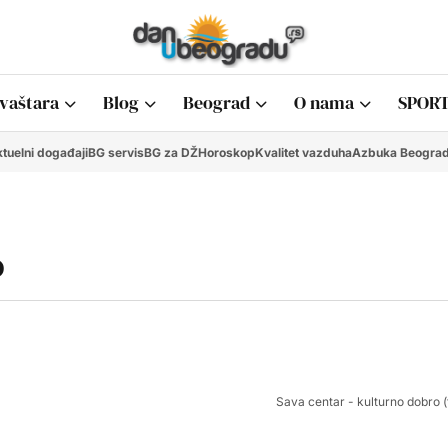
vaštara
Blog
Beograd
O nama
SPORT
tuelni događaji
BG servis
BG za DŽ
Horoskop
Kvalitet vazduha
Azbuka Beogra
o
Sava centar - kulturno dobro (