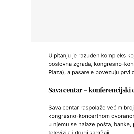
U pitanju je razuđen kompleks koji
poslovna zgrada, kongresno-konc
Plaza), a pasarele povezuju prvi
Sava centar – konferencijski 
Sava centar raspolaže većim broj
kongresno-koncertnom dvoranom
u njemu se nalaze pošta, banke, 
televizija i drugi sadržaji.