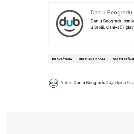
Dan u Beogradu
Dan u Beogradu osnovan
u Srbiji. Osnivač i gl
BG SVAŠTARA
KULTURNA DOBRA
OBRATI PAŽNJ
Autor:
Dan u Beogradu
Objavljeno
9. 