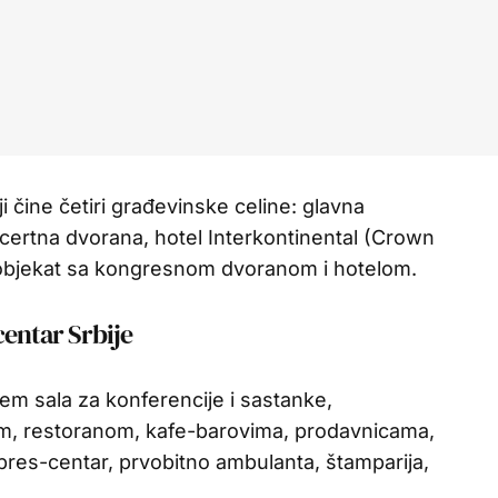
 čine četiri građevinske celine: glavna
ertna dvorana, hotel Interkontinental (Crown
 objekat sa kongresnom dvoranom i hotelom.
centar Srbije
em sala za konferencije i sastanke,
, restoranom, kafe-barovima, prodavnicama,
pres-centar, prvobitno ambulanta, štamparija,