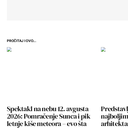
PROČITAJ I OVO...
Spektakl na nebu 12. avgusta
Predstavl
2026: Pomračenje Sunca i pik
najbolji
letnje kiše meteora – evo šta
arhitekta