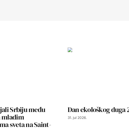
jali Srbiju među
Dan ekološkog duga 
m mladim
31. jul 2026.
ma sveta na Saint-