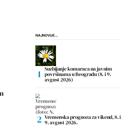
NAJNOVIJE...
Suzbijanje komaraca na javnim
površinama u Beogradu (8. i 9.
avgust 2026)
an
Vremenska prognoza za vikend, 8. i
9. avgust 2026.