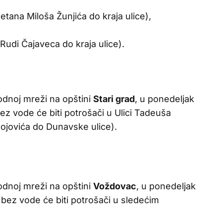
tana Miloša Žunjića do kraja ulice),
Rudi Čajaveca do kraja ulice).
odnoj mreži na opštini
Stari grad
, u ponedeljak
bez vode će biti potrošači u Ulici Tadeuša
ojovića do Dunavske ulice).
odnoj mreži na opštini
Voždovac
, u ponedeljak
 bez vode će biti potrošači u sledećim