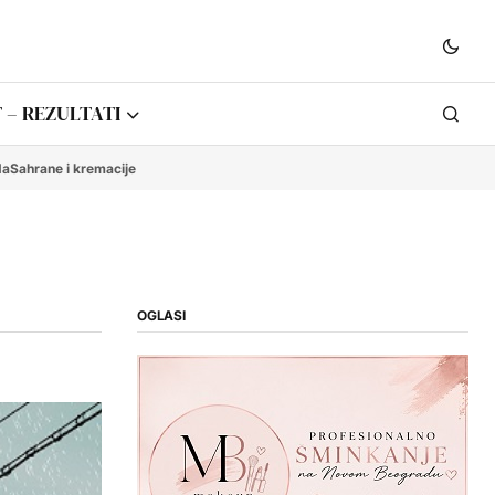
 – REZULTATI
da
Sahrane i kremacije
OGLASI