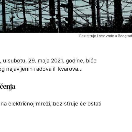
Bez struje i bez vode u Beograd
 u subotu, 29. maja 2021. godine, biće
g najavljenih radova ili kvarova…
učenja
a električnoj mreži, bez struje će ostati