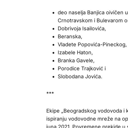
deo naselja Banjica oivičen
Crnotravskom i Bulevarom o
Dobrivoja Isailovića,
Beranska,
Vladete Popovića-Pineckog,
Izabele Haton,
Branka Gavele,
Porodice Trajković i
Slobodana Jovića.
***
Ekipe „Beogradskog vodovoda i ka
ispiranju vodovodne mreže na op
juna 2021. Povremene prekide u 