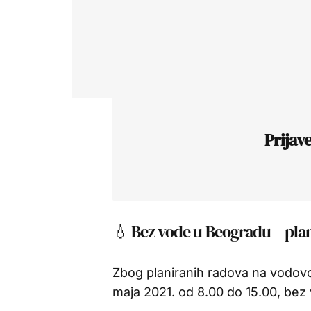
Prijav
💧 Bez vode u Beogradu – plani
Zbog planiranih radova na vodov
maja 2021. od 8.00 do 15.00, bez 