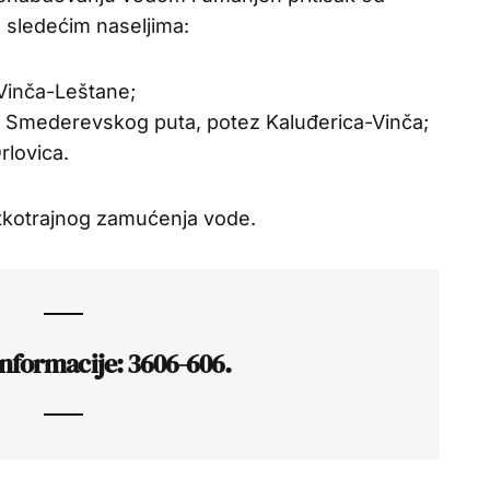
 sledećim naseljima:
 Vinča-Leštane;
o Smederevskog puta, potez Kaluđerica-Vinča;
rlovica.
atkotrajnog zamućenja vode.
nformacije: 3606-606.