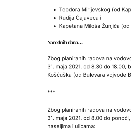
Teodora Mirijevskog (od Kape
Rudija Čajaveca i
Kapetana Miloša Žunjića (od 
Narednih dana…
Zbog planiranih radova na vodov
31. maja 2021. od 8.30 do 18.00, 
Košćuška (od Bulevara vojvode B
***
Zbog planiranih radova na vodov
31. maja 2021. od 8.00 do ponoći,
naseljima i ulicama: