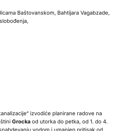
 ulicama Baštovanskom, Bahtijara Vagabzade,
slobođenja,
nalizacije“ izvodiće planirane radove na
štini
Grocka
od utorka do petka, od 1. do 4.
snabdevanju vodom i umanjen pritisak od