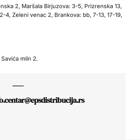
ska 2, Maršala Birjuzova: 3-5, Prizrenska 13,
 2-4, Zeleni venac 2, Brankova: bb, 7-13, 17-19,
Savića mlin 2.
fo.centar@epsdistribucija.rs