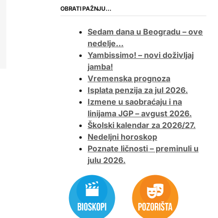
OBRATI PAŽNJU…
Sedam dana u Beogradu – ove
nedelje…
Yambissimo! – novi doživljaj
jamba!
Vremenska prognoza
Isplata penzija za jul 2026.
Izmene u saobraćaju i na
linijama JGP – avgust 2026.
Školski kalendar za 2026/27.
Nedeljni horoskop
Poznate ličnosti – preminuli u
julu 2026.