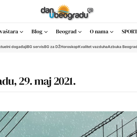
vaštara
Blog
Beograd
O nama
SPORT
tuelni događaji
BG servis
BG za DŽ
Horoskop
Kvalitet vazduha
Azbuka Beogra
adu, 29. maj 2021.