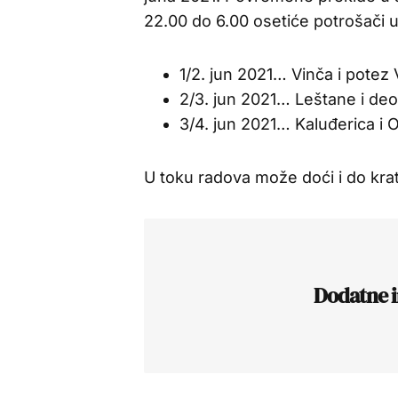
22.00 do 6.00 osetiće potrošači u
1/2. jun 2021… Vinča i potez
2/3. jun 2021… Leštane i de
3/4. jun 2021… Kaluđerica i O
U toku radova može doći i do kr
Dodatne i