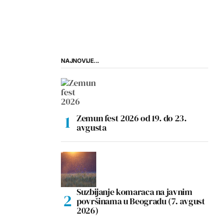
NAJNOVIJE...
Zemun fest 2026 od 19. do 23.
avgusta
Suzbijanje komaraca na javnim
površinama u Beogradu (7. avgust
2026)