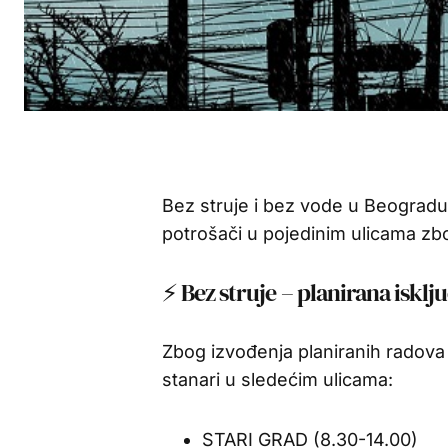
Bez struje i bez vode u Beogradu,
potrošači u pojedinim ulicama zbo
⚡ Bez struje – planirana isklj
Zbog izvođenja planiranih radova n
stanari u sledećim ulicama:
STARI GRAD (8.30-14.00)