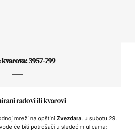
e kvarova: 3957-799
rani radovi ili kvarovi
odnoj mreži na opštini
Zvezdara
, u subotu 29.
vode će biti potrošači u sledećim ulicama: