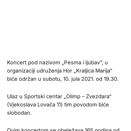
Koncert pod nazivom „Pesma i ljubav“, u
organizaciji udruženja Hor „Kraljica Marija“
biće održan u subotu, 10. jula 2021. od 19.30.
Ulaz u Sportski centar „Olimp – Zvezdara“
(Vjekoslava Lovača 11) tim povodom biće
slobodan.
Ovim koncertom se obeležava 165 godina od