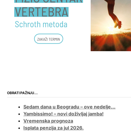
OBRATI PAŽNJU…
Sedam dana u Beogradu – ove nedelje…
Yambissimo! – novi doživljaj jamba!
Vremenska prognoza
Isplata penzija za jul 2026.