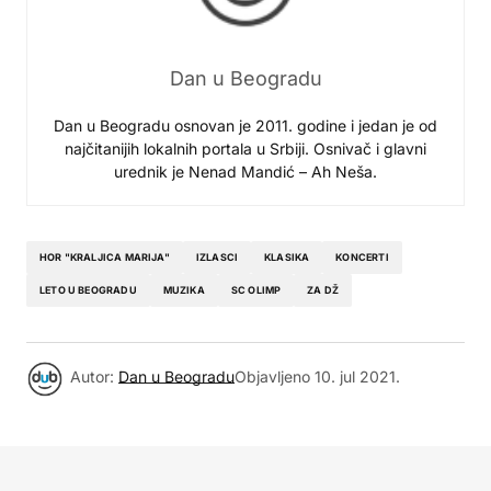
Dan u Beogradu
Dan u Beogradu osnovan je 2011. godine i jedan je od
najčitanijih lokalnih portala u Srbiji. Osnivač i glavni
urednik je Nenad Mandić – Ah Neša.
HOR "KRALJICA MARIJA"
IZLASCI
KLASIKA
KONCERTI
LETO U BEOGRADU
MUZIKA
SC OLIMP
ZA DŽ
Autor:
Dan u Beogradu
Objavljeno
10. jul 2021.