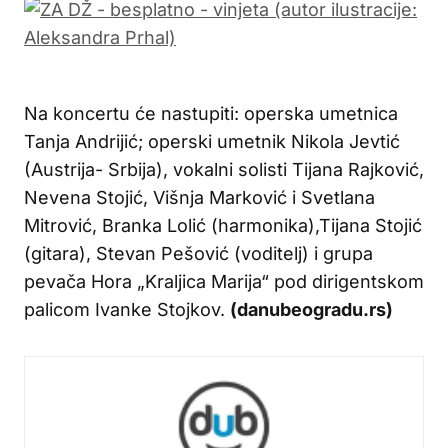
Na koncertu će nastupiti: operska umetnica
Tanja Andrijić; operski umetnik Nikola Jevtić
(Austrija- Srbija), vokalni solisti Tijana Rajković,
Nevena Stojić, Višnja Marković i Svetlana
Mitrović, Branka Lolić (harmonika),Tijana Stojić
(gitara), Stevan Pešović (voditelj) i grupa
pevača Hora „Kraljica Marija“ pod dirigentskom
palicom Ivanke Stojkov.
(danubeogradu.rs)