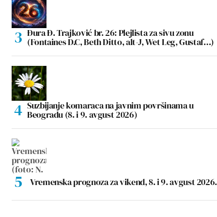
Đura Đ. Trajković br. 26: Plejlista za sivu zonu
(Fontaines D.C, Beth Ditto, alt-J, Wet Leg, Gustaf…)
Suzbijanje komaraca na javnim površinama u
Beogradu (8. i 9. avgust 2026)
Vremenska prognoza za vikend, 8. i 9. avgust 2026.