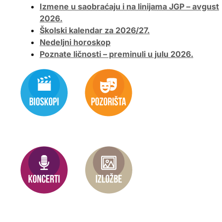
Izmene u saobraćaju i na linijama JGP – avgust
2026.
Školski kalendar za 2026/27.
Nedeljni horoskop
Poznate ličnosti – preminuli u julu 2026.