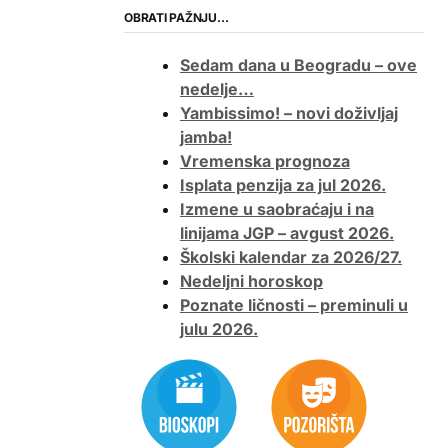
OBRATI PAŽNJU…
Sedam dana u Beogradu – ove
nedelje…
Yambissimo! – novi doživljaj
jamba!
Vremenska prognoza
Isplata penzija za jul 2026.
Izmene u saobraćaju i na
linijama JGP – avgust 2026.
Školski kalendar za 2026/27.
Nedeljni horoskop
Poznate ličnosti – preminuli u
julu 2026.