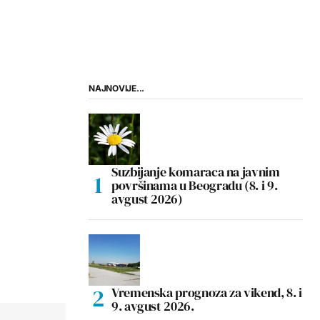
NAJNOVIJE...
Suzbijanje komaraca na javnim
površinama u Beogradu (8. i 9.
avgust 2026)
Vremenska prognoza za vikend, 8. i
9. avgust 2026.