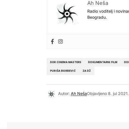
Ah Neša
Radio voditelj i novina
Beogradu.
DOK CINEMA MASTERS
DOKUMENTARNI FILM
DO
PURIŠA ĐORĐEVIĆ
ZA DŽ
Autor:
Ah Neša
Objavljeno
8. jul 2021.