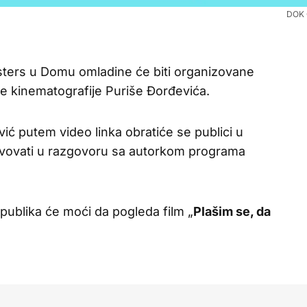
DOK 
ters u Domu omladine će biti organizovane
e kinematografije Puriše Đorđevića.
vić putem video linka obratiće se publici u
vovati u razgovoru sa autorkom programa
 publika će moći da pogleda film „
Plašim se, da