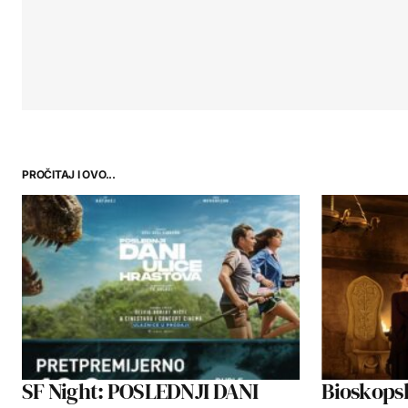
PROČITAJ I OVO...
SF Night: POSLEDNJI DANI
Bioskopsk