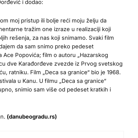
Đorđević i dodao:
m moj pristup ili bolje reći moju želju da
mentarne tražim one izraze u realizaciji koji
ih rešenja, za nas koji snimamo. Svaki film
Dodajem da sam snimo preko pedeset
ca Ace Popovića; film o autoru „Hazarskog
siocu dve Karađorđeve zvezde iz Prvog svetskog
iću, ratniku. Film „Deca sa granice“ bio je 1968.
ivala u Kanu. U filmu „Deca sa granice“
pno, snimio sam više od pedeset kratkih i
an.
(danubeogradu.rs)