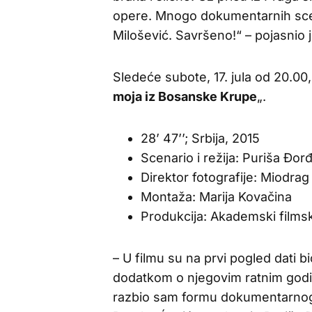
opere. Mnogo dokumentarnih scena
Milošević. Savršeno!“ – pojasnio j
Sledeće subote, 17. jula od 20.00,
moja iz Bosanske Krupe
„.
28’ 47’’; Srbija, 2015
Scenario i režija: Puriša Đor
Direktor fotografije: Miodrag
Montaža: Marija Kovačina
Produkcija: Akademski films
– U filmu su na prvi pogled dati bi
dodatkom o njegovim ratnim godin
razbio sam formu dokumentarnog fi