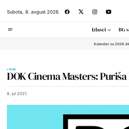
Subota,
8. avgust 2026.
Izlasci
BG s
Kalendar za 2026.
Ak
FILM
DOK Cinema Masters: Puriša
8. jul 2021.