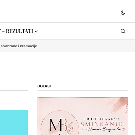
 – REZULTATI
da
Sahrane i kremacije
OGLASI