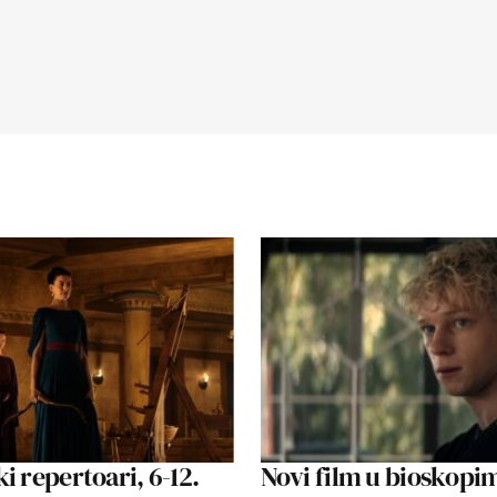
i repertoari, 6-12.
Novi film u bioskopim