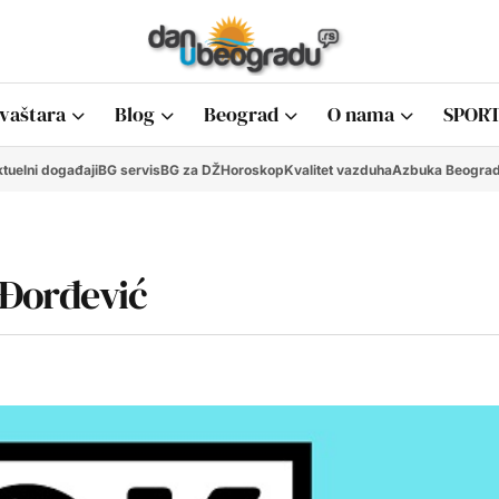
vaštara
Blog
Beograd
O nama
SPORT
tuelni događaji
BG servis
BG za DŽ
Horoskop
Kvalitet vazduha
Azbuka Beogra
 Đorđević