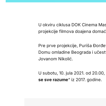
U okviru ciklusa DOK Cinema Mas
projekcije filmova doajena domać
Pre prve projekcije, Puriša Đorđe
Domu omladine Beograda i učest
Jovanom Nikolić.
U subotu, 10. jula 2021. od 20.00,
se sve razume
“ iz 2017. godine.