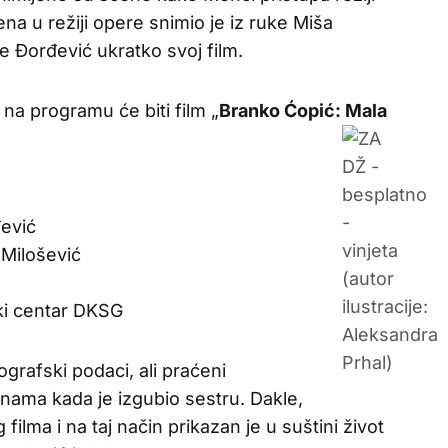
 u režiji opere snimio je iz ruke Miša
e Đorđević ukratko svoj film.
 na programu će biti film „
Branko Ćopić: Mala
đević
 Milošević
ki centar DKSG
ografski podaci, ali praćeni
ama kada je izgubio sestru. Dakle,
lma i na taj način prikazan je u suštini život