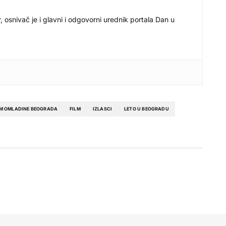
r, osnivač je i glavni i odgovorni urednik portala Dan u
M OMLADINE BEOGRADA
FILM
IZLASCI
LETO U BEOGRADU