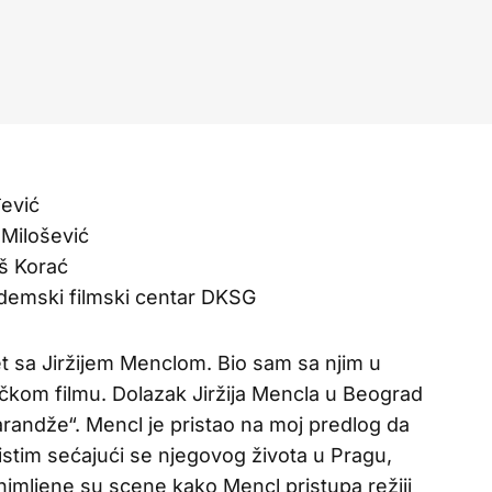
đević
 Milošević
oš Korać
ademski filmski centar DKSG
sret sa Jiržijem Menclom. Bio sam sa njim u
čkom filmu. Dolazak Jiržija Mencla u Beograd
narandže“. Mencl je pristao na moj predlog da
stim sećajući se njegovog života u Pragu,
snimljene su scene kako Mencl pristupa režiji