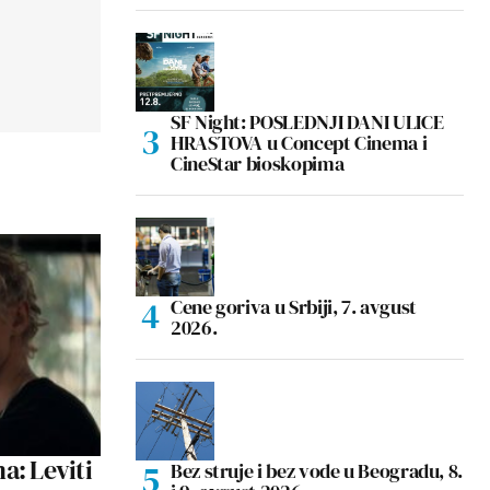
SF Night: POSLEDNJI DANI ULICE
HRASTOVA u Concept Cinema i
CineStar bioskopima
Cene goriva u Srbiji, 7. avgust
2026.
a: Leviti
Bez struje i bez vode u Beogradu, 8.