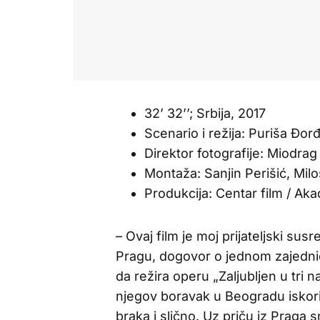
32’ 32’’; Srbija, 2017
Scenario i režija: Puriša Đor
Direktor fotografije: Miodrag
Montaža: Sanjin Perišić, Mil
Produkcija: Centar film / Ak
– Ovaj film je moj prijateljski su
Pragu, dogovor o jednom zajedni
da režira operu „Zaljubljen u tri 
njegov boravak u Beogradu iskori
braka i slično. Uz priču iz Praga 