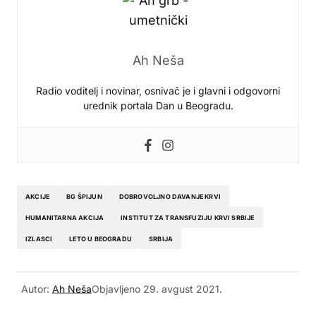
Ah Neša
Radio voditelj i novinar, osnivač je i glavni i odgovorni
urednik portala Dan u Beogradu.
AKCIJE
BG ŠPIJUN
DOBROVOLJNO DAVANJE KRVI
HUMANITARNA AKCIJA
INSTITUT ZA TRANSFUZIJU KRVI SRBIJE
IZLASCI
LETO U BEOGRADU
SRBIJA
Autor:
Ah Neša
Objavljeno
29. avgust 2021.