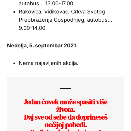
autobus… 13.00-17.00
Rakovica, Vidikovac, Crkva Svetog
Preobraženja Gospodnjeg, autobus…
9.00-14.00
Ne
delja, 5. septembar 2021.
Nema najavljenih akcija.
Jedan čovek može spasiti više
života.
Daj sve od sebe da doprineseš
nečijoj pobedi.