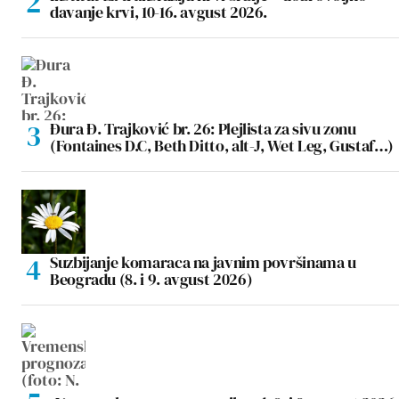
davanje krvi, 10-16. avgust 2026.
Đura Đ. Trajković br. 26: Plejlista za sivu zonu
(Fontaines D.C, Beth Ditto, alt-J, Wet Leg, Gustaf…)
Suzbijanje komaraca na javnim površinama u
Beogradu (8. i 9. avgust 2026)