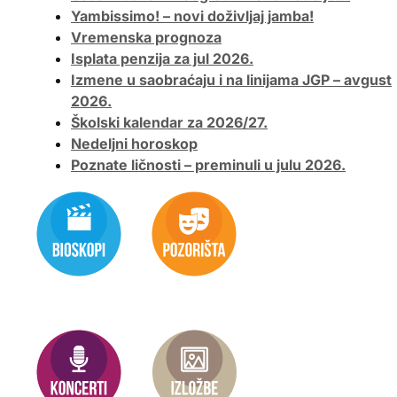
Yambissimo! – novi doživljaj jamba!
Vremenska prognoza
Isplata penzija za jul 2026.
Izmene u saobraćaju i na linijama JGP – avgust
2026.
Školski kalendar za 2026/27.
Nedeljni horoskop
Poznate ličnosti – preminuli u julu 2026.