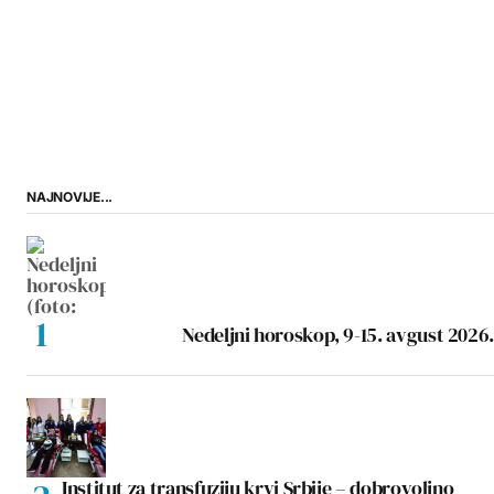
NAJNOVIJE...
Nedeljni horoskop, 9-15. avgust 2026.
Institut za transfuziju krvi Srbije – dobrovoljno