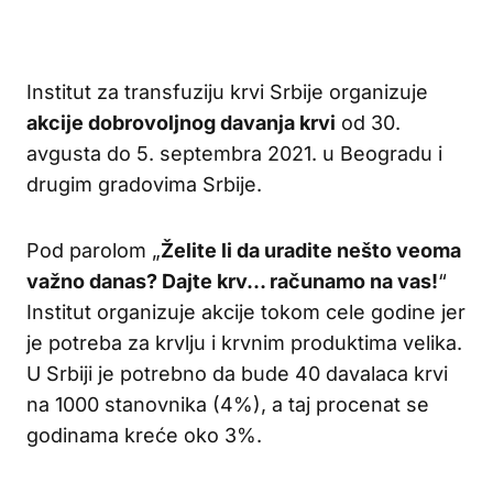
Institut za transfuziju krvi Srbije organizuje
akcije dobrovoljnog davanja krvi
od 30.
avgusta do 5. septembra 2021. u Beogradu i
drugim gradovima Srbije.
Pod parolom „
Želite li da uradite nešto veoma
važno danas? Dajte krv… računamo na vas!
“
Institut organizuje akcije tokom cele godine jer
je potreba za krvlju i krvnim produktima velika.
U Srbiji je potrebno da bude 40 davalaca krvi
na 1000 stanovnika (4%), a taj procenat se
godinama kreće oko 3%.