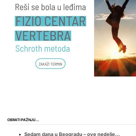
OBRATI PAŽNJU…
Sedam dana u Beogradu – ove nedelje…