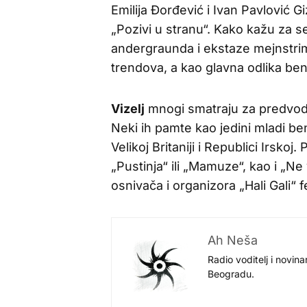
Emilija Đorđević i Ivan Pavlović G
„Pozivi u stranu“. Kako kažu za s
andergraunda i ekstaze mejnstri
trendova, a kao glavna odlika ben
Vizelj
mnogi smatraju za predvod
Neki ih pamte kao jedini mladi ben
Velikoj Britaniji i Republici Irsk
„Pustinja“ ili „Mamuze“, kao i „Ne
osnivača i organizora „Hali Gali“ f
Ah Neša
Radio voditelj i novina
Beogradu.