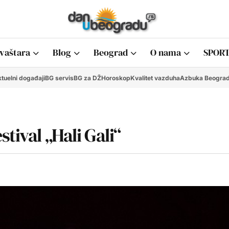
vaštara
Blog
Beograd
O nama
SPORT
tuelni događaji
BG servis
BG za DŽ
Horoskop
Kvalitet vazduha
Azbuka Beogra
tival „Hali Gali“