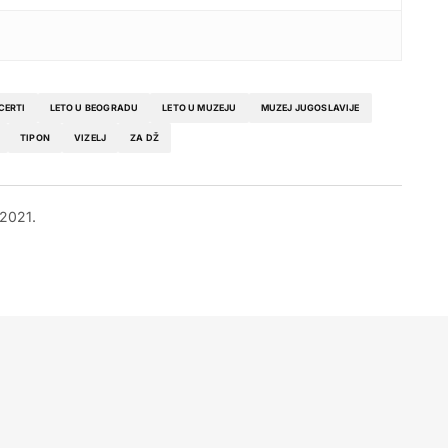
CERTI
LETO U BEOGRADU
LETO U MUZEJU
MUZEJ JUGOSLAVIJE
TIPON
VIZELJ
ZA DŽ
 2021.