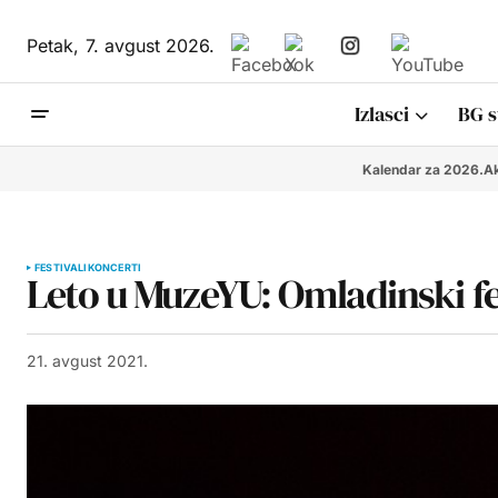
Petak,
7. avgust 2026.
Izlasci
BG s
Kalendar za 2026.
Ak
FESTIVALI
KONCERTI
Leto u MuzeYU: Omladinski fes
21. avgust 2021.