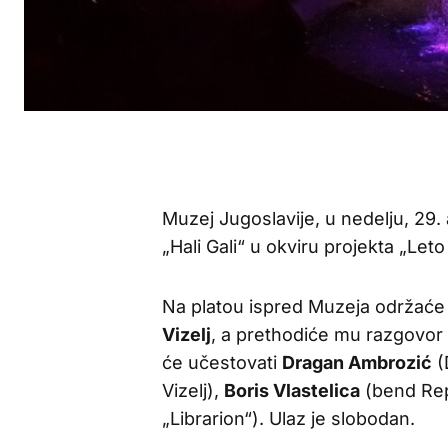
Muzej Jugoslavije, u nedelju, 29.
„Hali Gali“ u okviru projekta „Let
Na platou ispred Muzeja održaće 
Vizelj
, a prethodiće mu razgovor 
će učestovati
Dragan Ambrozić
(
Vizelj),
Boris Vlastelica
(bend Rep
„Librarion“). Ulaz je slobodan.