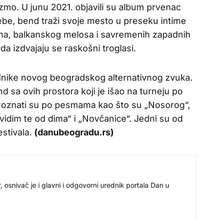
izmo. U junu 2021. objavili su album prvenac
ebe, bend traži svoje mesto u preseku intime
ma, balkanskog melosa i savremenih zapadnih
da izdvajaju se raskošni troglasi.
nike novog beogradskog alternativnog zvuka.
d sa ovih prostora koji je išao na turneju po
oj. Poznati su po pesmama kao što su „Nosorog“,
 vidim te od dima“ i „Novčanice“. Jedni su od
estivala.
(danubeogradu.rs)
r, osnivač je i glavni i odgovorni urednik portala Dan u