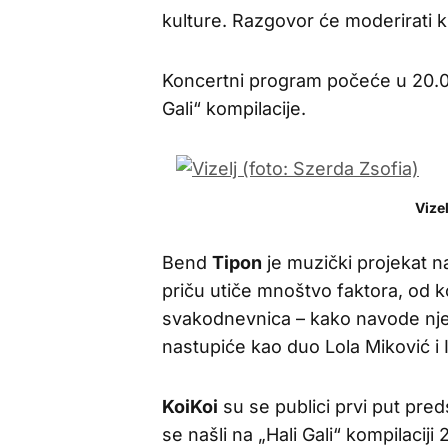
kulture. Razgovor će moderirati 
Koncertni program počeće u 20.00
Gali“ kompilacije.
Vizel
Bend
Tipon
je muzički projekat n
priču utiče mnoštvo faktora, od ko
svakodnevnica – kako navode njeg
nastupiće kao duo Lola Miković i
KoiKoi
su se publici prvi put preds
se našli na „Hali Gali“ kompilacij