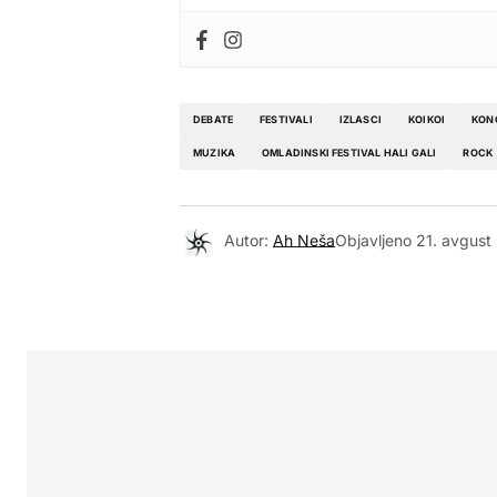
DEBATE
FESTIVALI
IZLASCI
KOIKOI
KON
MUZIKA
OMLADINSKI FESTIVAL HALI GALI
ROCK
Autor:
Ah Neša
Objavljeno
21. avgust