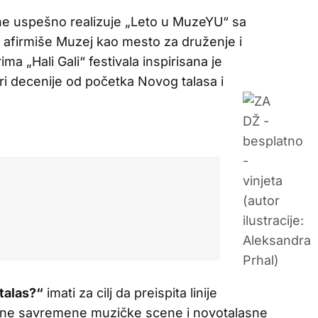
ine uspešno realizuje „Leto u MuzeYU“ sa
e afirmiše Muzej kao mesto za druženje i
ma „Hali Gali“ festivala inspirisana je
i decenije od početka Novog talasa i
talas?“
imati za cilj da preispita linije
okalne savremene muzičke scene i novotalasne