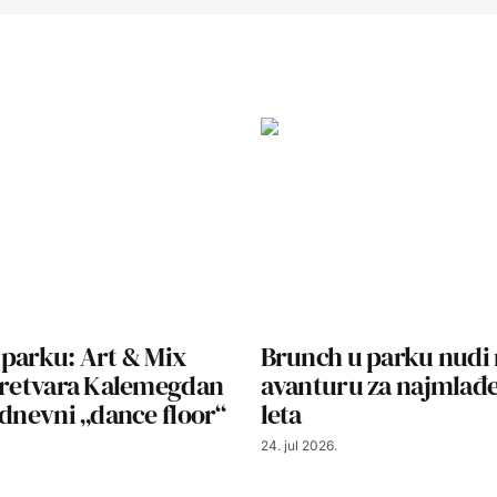
 parku: Art & Mix
Brunch u parku nudi
 pretvara Kalemegdan
avanturu za najmlađ
 dnevni „dance floor“
leta
24. jul 2026.