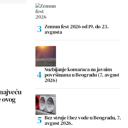
Zemun fest 2026 od 19. do 23.
avgusta
Suzbijanje komaraca na javnim
površinama u Beogradu (7. avgust
2026)
 najveću
e ovog
Bez struje i bez vode u Beogradu, 7.
avgust 2026.