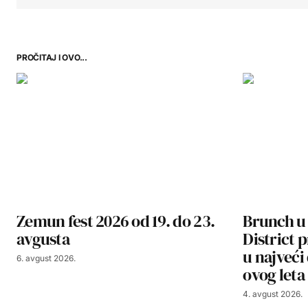
PROČITAJ I OVO...
Zemun fest 2026 od 19. do 23.
Brunch u
avgusta
District
u najveći
6. avgust 2026.
ovog leta
4. avgust 2026.