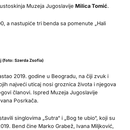
kustoskinja Muzeja Jugoslavije
Milica Tomić
.
, a nastupiće tri benda sa pomenute „Hali
j (foto: Szerda Zsofia)
astao 2019. godine u Beogradu, na čiji zvuk i
jih najveći uticaj nosi groznica života i njegova
ovi članovi. Ispred Muzeja Jugoslavije
 Ivana Posrkača.
tavili singlovima „Sutra“ i „Bog te ubio“, koji su
i 2019. Bend čine Marko Grabež, Ivana Miljković,