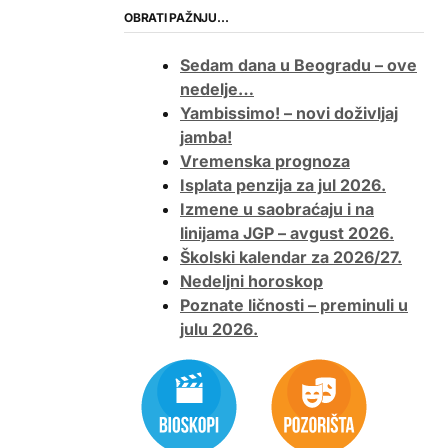
OBRATI PAŽNJU…
Sedam dana u Beogradu – ove
nedelje…
Yambissimo! – novi doživljaj
jamba!
Vremenska prognoza
Isplata penzija za jul 2026.
Izmene u saobraćaju i na
linijama JGP – avgust 2026.
Školski kalendar za 2026/27.
Nedeljni horoskop
Poznate ličnosti – preminuli u
julu 2026.