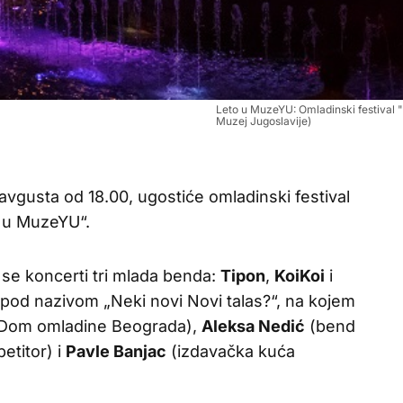
Leto u MuzeYU: Omladinski festival "H
Muzej Jugoslavije)
 avgusta od 18.00, ugostiće omladinski festival
o u MuzeYU“.
se koncerti tri mlada benda:
Tipon
,
KoiKoi
i
pod nazivom „Neki novi Novi talas?“, na kojem
Dom omladine Beograda),
Aleksa Nedić
(bend
etitor) i
Pavle Banjac
(izdavačka kuća