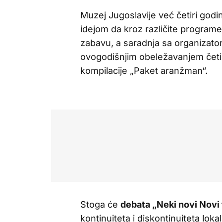
Muzej Jugoslavije već četiri god
idejom da kroz različite program
zabavu, a saradnja sa organizatori
ovogodišnjim obeležavanjem četir
kompilacije „Paket aranžman“.
Stoga će
debata „Neki novi Novi 
kontinuiteta i diskontinuiteta l