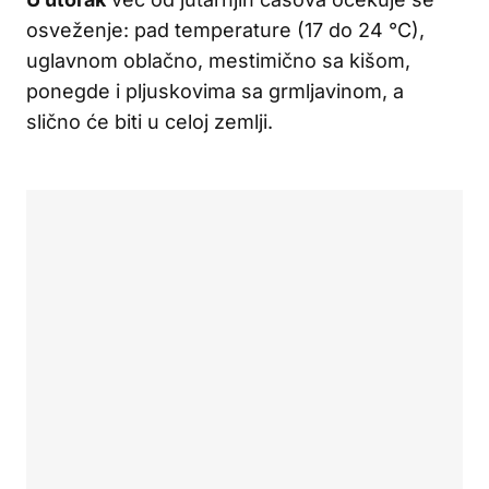
osveženje: pad temperature (17 do 24 °C),
uglavnom oblačno, mestimično sa kišom,
ponegde i pljuskovima sa grmljavinom, a
slično će biti u celoj zemlji.