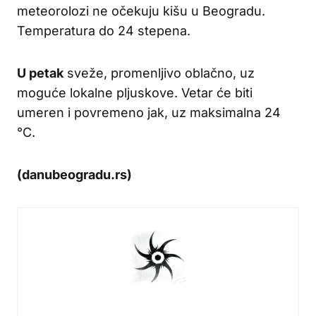
meteorolozi ne očekuju kišu u Beogradu.
Temperatura do 24 stepena.
U petak
sveže, promenljivo oblačno, uz
moguće lokalne pljuskove. Vetar će biti
umeren i povremeno jak, uz maksimalna 24
°C.
(danubeogradu.rs)