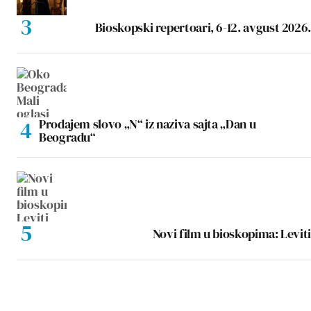
Bioskopski repertoari, 6-12. avgust 2026.
Prodajem slovo „N“ iz naziva sajta „Dan u
Beogradu“
Novi film u bioskopima: Leviti