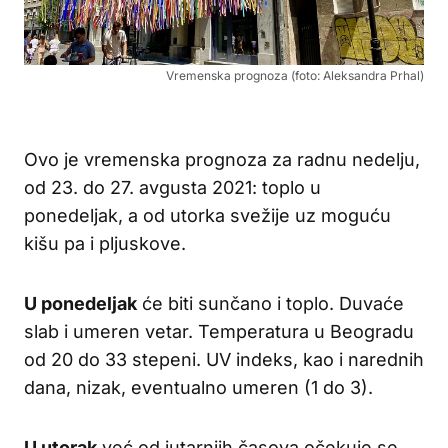
Vremenska prognoza (foto: Aleksandra Prhal)
Ovo je vremenska prognoza za radnu nedelju,
od 23. do 27. avgusta 2021: toplo u
ponedeljak, a od utorka svežije uz moguću
kišu pa i pljuskove.
U ponedeljak
će biti sunčano i toplo. Duvaće
slab i umeren vetar. Temperatura u Beogradu
od 20 do 33 stepeni. UV indeks, kao i narednih
dana, nizak, eventualno umeren (1 do 3).
U utorak
već od jutarnjih časova očekuje se