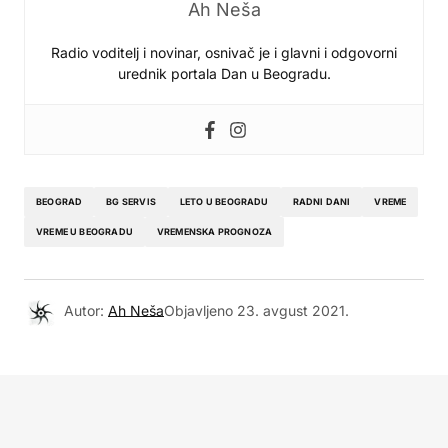
Ah Neša
Radio voditelj i novinar, osnivač je i glavni i odgovorni
urednik portala Dan u Beogradu.
BEOGRAD
BG SERVIS
LETO U BEOGRADU
RADNI DANI
VREME
VREME U BEOGRADU
VREMENSKA PROGNOZA
Autor:
Ah Neša
Objavljeno
23. avgust 2021.