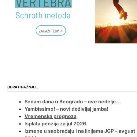
OBRATI PAŽNJU…
Sedam dana u Beogradu – ove nedelje…
Yambissimo! – novi doživljaj jamba!
Vremenska prognoza
Isplata penzija za jul 2026.
Izmene u saobraćaju i na linijama JGP – avgust