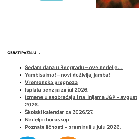
OBRATI PAŽNJU…
Sedam dana u Beogradu – ove nedelje…
Yambissimo! – novi doživljaj jamba!
Vremenska prognoza
Isplata penzija za jul 2026.
Izmene u saobraćaju i na linijama JGP – avgust
2026.
Školski kalendar za 2026/27.
Nedeljni horoskop
Poznate ličnosti – preminuli u julu 2026.