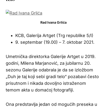
Rad Ivana Grlića
KCB, Galerija Artget (Trg republike 5/I)
9. septembar (19.00) – 7. oktobar 2021.
Umetnička direktorka Galerije Artget u 2019.
godini, Milena Marjanović, za jubilarnu 20.
sezonu Galerije odabrala je da se izložbom
„Duh je taj koji sebi gradi telo“ pozabavi često
prisutnom i nikada dovoljno istraženom
temom akta u domaćoj fotografiji.
Ona predstavlja jedan od mogućih preseka u