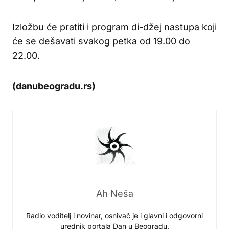
Izložbu će pratiti i program di-džej nastupa koji
će se dešavati svakog petka od 19.00 do
22.00.
(danubeogradu.rs)
Ah Neša
Radio voditelj i novinar, osnivač je i glavni i odgovorni
urednik portala Dan u Beogradu.