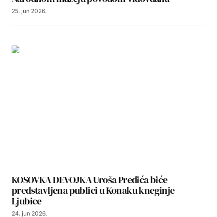
25. jun 2026.
KOSOVKA DEVOJKA Uroša Predića biće
predstavljena publici u Konaku kneginje
Ljubice
24. jun 2026.