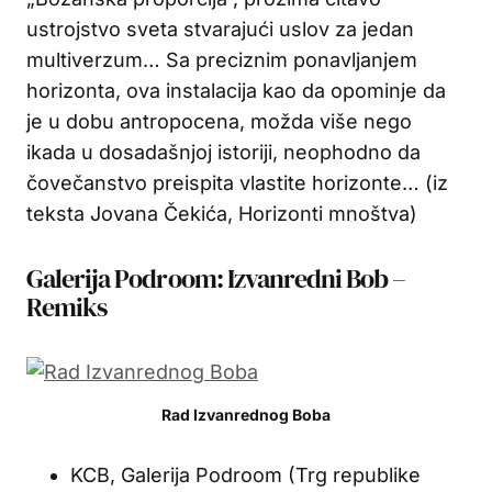
ustrojstvo sveta stvarajući uslov za jedan
multiverzum… Sa preciznim ponavljanjem
horizonta, ova instalacija kao da opominje da
je u dobu antropocena, možda više nego
ikada u dosadašnjoj istoriji, neophodno da
čovečanstvo preispita vlastite horizonte… (iz
teksta Jovana Čekića, Horizonti mnoštva)
Galerija Podroom: Izvanredni Bob –
Remiks
Rad Izvanrednog Boba
KCB, Galerija Podroom (Trg republike