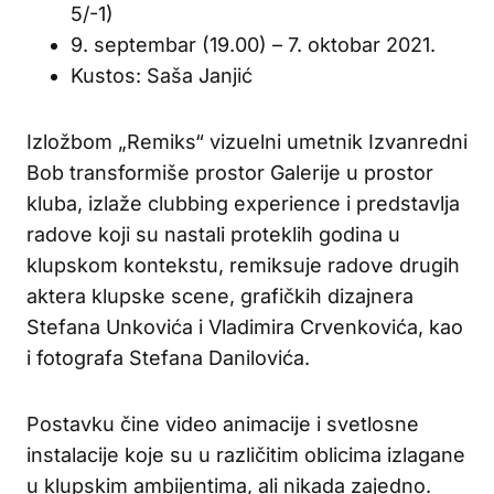
5/-1)
9. septembar (19.00) – 7. oktobar 2021.
Kustos: Saša Janjić
Izložbom „Remiks“ vizuelni umetnik Izvanredni
Bob transformiše prostor Galerije u prostor
kluba, izlaže clubbing experience i predstavlja
radove koji su nastali proteklih godina u
klupskom kontekstu, remiksuje radove drugih
aktera klupske scene, grafičkih dizajnera
Stefana Unkovića i Vladimira Crvenkovića, kao
i fotografa Stefana Danilovića.
Postavku čine video animacije i svetlosne
instalacije koje su u različitim oblicima izlagane
u klupskim ambijentima, ali nikada zajedno.