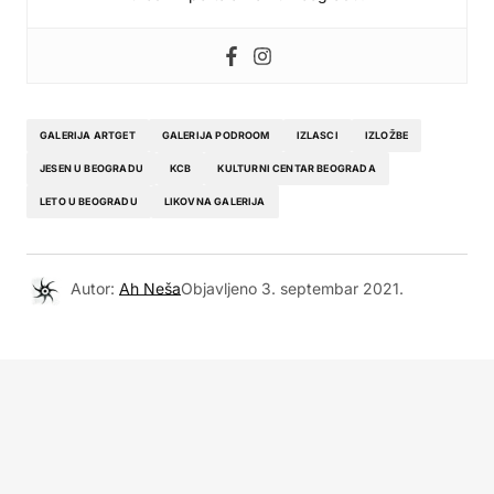
GALERIJA ARTGET
GALERIJA PODROOM
IZLASCI
IZLOŽBE
JESEN U BEOGRADU
KCB
KULTURNI CENTAR BEOGRADA
LETO U BEOGRADU
LIKOVNA GALERIJA
Autor:
Ah Neša
Objavljeno
3. septembar 2021.