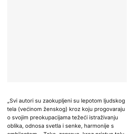
„Svi autori su zaokupljeni su lepotom ljudskog
tela (većinom ženskog) kroz koju progovaraju
o svojim preokupacijama težeći istraživanju
oblika, odnosa svetla i senke, harmonije s