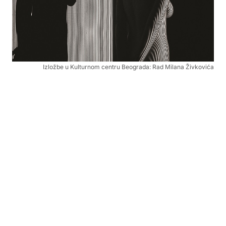
Izložbe u Kulturnom centru Beograda: Rad Milana Živkovića