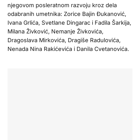
njegovom posleratnom razvoju kroz dela
odabranih umetnika: Zorice Bajin Đukanović,
Ivana Grlića, Svetlane Dingarac i Fadila Šarkija,
Milana Živković, Nemanje Živkovića,
Dragoslava Mirkovića, Dragiše Radulovića,
Nenada Nina Rakićevića i Danila Cvetanovića.