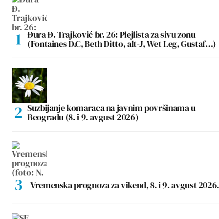
Đura Đ. Trajković br. 26: Plejlista za sivu zonu
(Fontaines D.C, Beth Ditto, alt-J, Wet Leg, Gustaf…)
Suzbijanje komaraca na javnim površinama u
Beogradu (8. i 9. avgust 2026)
Vremenska prognoza za vikend, 8. i 9. avgust 2026.