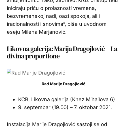
ambijentom… Tako, zapravo, kroz pristup telu
iniciraju priču o prolaznosti vremena,
bezvremenskoj nadi, oazi spokoja, ali i
iracionalnosti i snovima“, piše u uvodnom
eseju Milena Marjanović.
Likovna galerija: Marija Dragojlović – La
divina proportione
Rad Marije Dragojlović
KCB, Likovna galerija (Knez Mihailova 6)
9. septembar (19.00) – 7. oktobar 2021.
Instalacija Marije Dragojlović sastoji se od