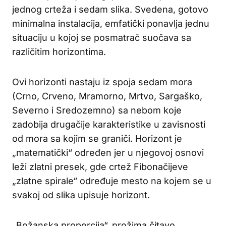
jednog crteža i sedam slika. Svedena, gotovo
minimalna instalacija, emfatički ponavlja jednu
situaciju u kojoj se posmatrač suočava sa
različitim horizontima.
Ovi horizonti nastaju iz spoja sedam mora
(Crno, Crveno, Mramorno, Mrtvo, Sargaško,
Severno i Sredozemno) sa nebom koje
zadobija drugačije karakteristike u zavisnosti
od mora sa kojim se graniči. Horizont je
„matematički“ određen jer u njegovoj osnovi
leži zlatni presek, gde crtež Fibonačijeve
„zlatne spirale“ određuje mesto na kojem se u
svakoj od slika upisuje horizont.
„Božanska proporcija“, prožima čitavo